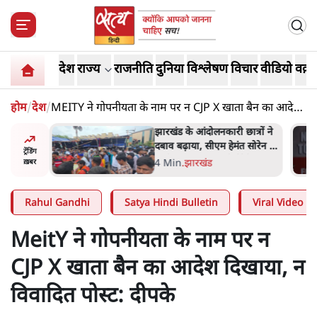
देश
राज्य
राजनीति
दुनिया
विश्लेषण
विचार
वीडियो
वक़्त
होम
/
देश
/
MEITY ने गोपनीयता के नाम पर न CJP X खाता बैन का आदेश
दिखाया, न विवादित पोस्ट: दीपके
ेंस में
झारखंड के आंदोलनकारी छात्रों ने
ाकिब अल
दबाव बढ़ाया, सीएम हेमंत सोरेन का
ट्रेंडिंग
बम से हमला
इस्तीफा मांगा, 10 को घेरेंगे
4 Min
.
झारखंड
ख़बर
विधानसभा
Rahul Gandhi
Satya Hindi Bulletin
Viral Video
MeitY ने गोपनीयता के नाम पर न
CJP X खाता बैन का आदेश दिखाया, न
विवादित पोस्ट: दीपके