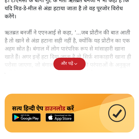
है। टीएमसी के बागी गुट के नेता ऋतब्रत बनर्जी ने भी कहा है कि
यदि मिड-डे-मील से अंडा हटाया जाता है तो वह पूरजोर विरोध
करेंगे।
ऋतब्रत बनर्जी ने एएनआई से कहा, '...जब प्रोटीन की बात आती
है तो खाने से अंडा हटाना सही नहीं है, क्योंकि यह प्रोटीन का एक
अहम स्रोत है। बंगाल में लोग पारंपरिक रूप से मांसाहारी खाना
खाते हैं। अगर इन्हें हटा दिया जाता है तो सिर्फ़ शाकाहारी खाना ही
और पढ़ें
परोसा जाएगा, जो बंगाल की खान-पान की परंपराओं के अनुकूल
नहीं है। हम इस कदम का कड़ा विरोध करते हैं।'
सत्य हिन्दी ऐप
डाउनलोड
करें