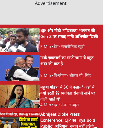
Advertisement
BJP और मोदी ‘गॉडफादर’ भागवत की
Gen Z पर सलाह मानेंः अभिजीत दिपके
5 Min
•
देश
•
राजनीतिक ब्यूरो
मार्क ज़करबर्ग का माफीनामाः ये बहुत
अंदर की बात है
9 Min
•
विश्लेषण
•
शीतल पी. सिंह
महुआ मोइत्रा से SC ने कहा- ' अंडों से
क्यों डरती हैं? स्वतंत्रता सेनानी सीने पर
गोली खाते थे'
4 Min
•
देश
•
नेशनल ब्यूरो
Abhijeet Dipke Press
Conference: CJP का 'Kya Bolti
Public' अभियान, चुनाव नहीं लड़ेगी