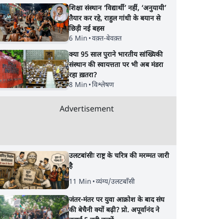
शिक्षा संस्थान ‘विद्यार्थी’ नहीं, ‘अनुयायी’
तैयार कर रहे, राहुल गांधी के बयान से
छिड़ी नई बहस
6 Min
•
वक़्त-बेवक़्त
क्या 95 साल पुराने भारतीय सांख्यिकी
संस्थान की स्वायत्तता पर भी अब मंडरा
रहा ख़तरा?
8 Min
•
विश्लेषण
Advertisement
उलटबांसीः राष्ट्र के चरित्र की मरम्मत जारी
है
11 Min
•
व्यंग्य/उलटबाँसी
जंतर-मंतर पर युवा आक्रोश के बाद संघ
की बेचैनी क्यों बढ़ी? प्रो. अपूर्वानंद ने