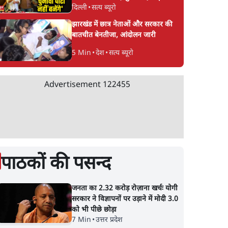
दिल्ली
•
सत्य ब्यूरो
CJP!
झारखंड में छात्र नेताओं और सरकार की
बातचीत बेनतीजा, आंदोलन जारी
5 Min
•
देश
•
सत्य ब्यूरो
Advertisement
122455
पाठकों की पसन्द
जनता का 2.32 करोड़ रोज़ाना खर्चः योगी
सरकार ने विज्ञापनों पर उड़ाने में मोदी 3.0
को भी पीछे छोड़ा
7 Min
•
उत्तर प्रदेश