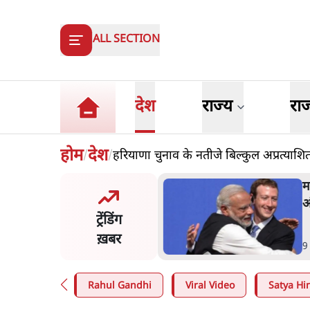
ALL SECTION
देश
राज्य
रा
होम
देश
हरियाणा चुनाव के नतीजे बिल्कुल अप्रत्याशित 
/
/
और मोदी ‘गॉडफादर’ भागवत
म
en Z पर सलाह मानेंः अभिजीत
अ
ट्रेंडिंग
े
ख़बर
n
.
देश
9
Rahul Gandhi
Viral Video
Satya Hin