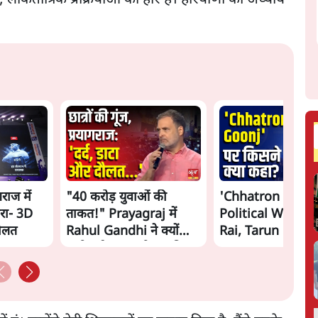
गराज में
"40 करोड़ युवाओं की
'Chhatron Ki Go
रा- 3D
ताकत!" Prayagraj में
Political War! Aj
दौलत
Rahul Gandhi ने क्यों
Rai, Tarun Chug
कही दर्द, डाटा, दौलत की
Shatrughan on 
बात?
Gandhi