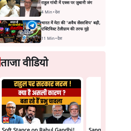
राहुल गांधी में एक्स पर ज़ुबानी जंग
4 Min
•
देश
भारत में मेटा की 'अवैध सेंसरशिप' बढ़ी,
एक्टिविस्ट टेलीग्राम की तरफ मुड़े
11 Min
•
देश
ताजा वीडियो
Soft Stance on Rahul Gandhi!
Sangh Parivar Ri