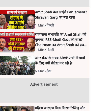
Amit Shah कब आएंगे Parliament?
Shravan Garg का बड़ा दावा
1 Min
•
दिल्ली
राज्यसभा सभापति का Amit Shah को
बुलावा! RSS-Modi Govt की चाल?
Chairman का Amit Shah को सदन
1 Min
•
दिल्ली
में बयान देने का संकेत क्यों? Senior
journalist Vinod Agnihotri ने इसे
जंतर मंतर से गायब ABVP रांची में छात्रों
Modi Government और RSS की
के लिए क्यों प्रोटेस्ट कर रही है
संभावित strategy से जोड़कर बड़ा
सवाल उठाया है।
6 Min
•
देश
Advertisement
महिला आरक्षण बिलः किरण रिजिजू और