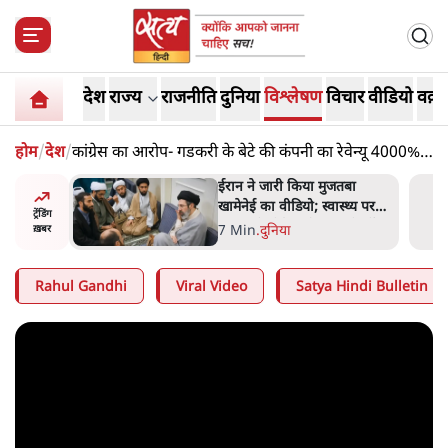
देश
राज्य
राजनीति
दुनिया
विश्लेषण
विचार
वीडियो
वक़्त
होम
/
देश
/
कांग्रेस का आरोप- गडकरी के बेटे की कंपनी का रेवेन्यू 4000%
बढ़ा, इनकी फौज में T20, E20 वाले
तबा
महिला आरक्षण बिलः किरण रिजिजू
्थ्य पर
और राहुल गांधी में एक्स पर ज़ुबानी
ट्रेंडिंग
रही थीं
जंग
4 Min
.
देश
ख़बर
Rahul Gandhi
Viral Video
Satya Hindi Bulletin