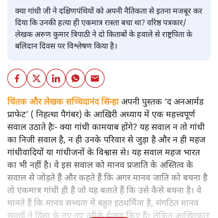
क्या गांधी जी ने दक्षिणपंथियों को अपनी नैतिकता से इतना मजबूर कर
दिया कि उनकी हत्या ही एकमात्र रास्ता बचा था? वरिष्ठ पत्रकार/
लेखक अरुण कुमार त्रिपाठी ने दो किताबों के हवाले से राष्ट्रपिता के
बलिदान दिवस पर विश्लेषण किया है।
चिंतक और लेखक सच्चिदानंद सिन्हा
अपनी पुस्तक ‘द अनआर्मड
प्राफेट’ ( निहत्था पैगंबर) के आखिरी अध्याय में एक महत्त्वपूर्ण
सवाल उठाते हैः- क्या गांधी कामयाब होंगे? यह सवाल न तो गांधी
का निजी सवाल है, न ही उनके परिवार से जुड़ा है और न ही महज
गांधीवादियों या गांधीजनों के विश्वास से। यह सवाल महज भारत
का भी नहीं है। वे इस सवाल को मानव प्रजाति के अस्तित्व के
सवाल से जोड़ते हैं और कहते हैं कि अगर मानव जाति को बचना है
तो एकमात्र गांधी ही हैं जो यह बताते हैं कि उसे कैसे बचना है। वे
मानते हैं कि मानव सभ्यता में बहुत हठधर्मिता है, संगठित मानव
समूहों ने हिंसा के नए नए तरीके ईजाद किए हैं। लेकिन आखिरकार