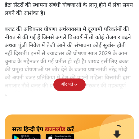
डेटा सेंटरों की स्थापना संबंधी घोषणाओं के लागू होने में लंबा समय
लगने की आशंका है।
बजट की अधिकतर घोषणा अर्थव्यवस्था में दूरगामी परिवर्तनों की
नीयत से की गई हैं जिनसे अगले वित्तवर्ष में तो कोई रोजगार बढ़ने
अथवा पूंजी निवेश में तेजी आने की संभावना कोई सुर्खरू होती
नहीं दिखती। इनमें से ज्यादातर की घोषणा साल 2029 के आम
चुनाव के मद्देनजर की गई प्रतीत हो रही है। शायद इसीलिए बजट
की प्रमुख घोषणाओं पर जोर देने के बजाय प्रधानमंत्री नरेंद्र मोदी
को अपनी बजट प्रतिक्रिया में देश की पहली महिला वित्तमंत्री द्वारा
और पढ़ें
लगातार नौवें बजट की प्रस्तुति को अपनी सरकार की महत्वपूर्ण
उपलब्धि बताने पर मजबूर होना पड़ा।
सत्य हिन्दी ऐप
डाउनलोड
करें