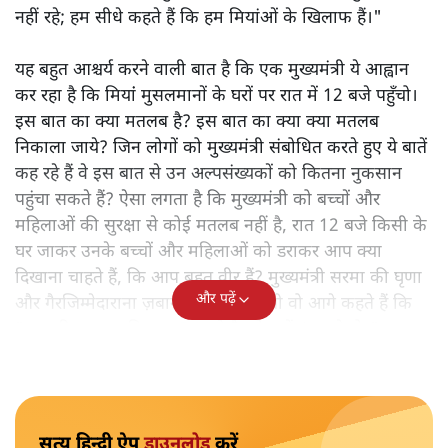
नहीं रहे; हम सीधे कहते हैं कि हम मियांओं के खिलाफ हैं।"
यह बहुत आश्चर्य करने वाली बात है कि एक मुख्यमंत्री ये आह्वान
कर रहा है कि मियांं मुसलमानों के घरों पर रात में 12 बजे पहुँचो।
इस बात का क्या मतलब है? इस बात का क्या क्या मतलब
निकाला जाये? जिन लोगों को मुख्यमंत्री संबोधित करते हुए ये बातें
कह रहे हैं वे इस बात से उन अल्पसंख्यकों को कितना नुकसान
पहुंचा सकते हैं? ऐसा लगता है कि मुख्यमंत्री को बच्चों और
महिलाओं की सुरक्षा से कोई मतलब नहीं है, रात 12 बजे किसी के
घर जाकर उनके बच्चों और महिलाओं को डराकर आप क्या
दिखाना चाहते हैं, कि आप बहुत वीर हैं? मुख्यमंत्री सरमा की घृणा
और पढ़ें
और गैरजिम्मेदाराना ज़बान यहीं नहीं रुकती वो आगे कहते हैं कि
"अगर रिक्शा का किराया 5 रुपये है, तो उन्हें 4 रुपये दो।"
सत्य हिन्दी ऐप
डाउनलोड
करें