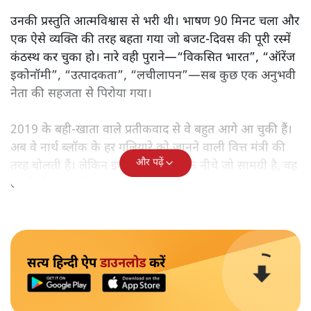
उनकी प्रस्तुति आत्मविश्वास से भरी थी। भाषण 90 मिनट चला और
एक ऐसे व्यक्ति की तरह बहता गया जो बजट‑दिवस की पूरी रस्में
कंठस्थ कर चुका हो। नारे वही पुराने—“विकसित भारत”, “ऑरेंज
इकोनॉमी”, “उत्पादकता”, “लचीलापन”—सब कुछ एक अनुभवी
नेता की सहजता से पिरोया गया।
2019 के बही‑खाता वाले प्रतीकवाद से वे बहुत आगे आ चुकी हैं।
अब वे नार्थ ब्लॉक के हर गलियारे को जानने वाली वित्त मंत्री की
और पढ़ें
तरह बोलती हैं। लेकिन इस आत्मविश्वास के नीचे जो सामग्री है, वह
उतनी ही अनुमानित और दोहराव भरी।
सत्य हिन्दी ऐप
डाउनलोड
करें