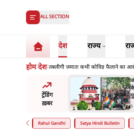
ALL SECTION
देश
राज्य
रा
होम
देश
तबलीगी जमातः कभी कोविड फैलाने का आरोप 
/
/
य समिति-मेटा की बैठकः मार्क
ज
र्ग ने भारत सरकार से माफी
क
ट्रेंडिंग
प
ख़बर
n
.
देश
5
Rahul Gandhi
Satya Hindi Bulletin