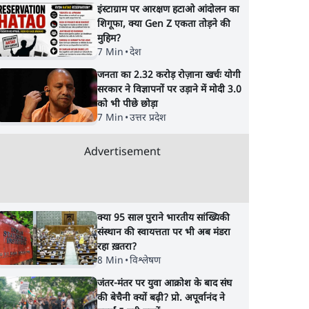
इंस्टाग्राम पर आरक्षण हटाओ आंदोलन का
शिगूफा, क्या Gen Z एकता तोड़ने की
मुहिम?
7 Min
•
देश
जनता का 2.32 करोड़ रोज़ाना खर्चः योगी
सरकार ने विज्ञापनों पर उड़ाने में मोदी 3.0
को भी पीछे छोड़ा
7 Min
•
उत्तर प्रदेश
Advertisement
क्या 95 साल पुराने भारतीय सांख्यिकी
संस्थान की स्वायत्तता पर भी अब मंडरा
रहा ख़तरा?
8 Min
•
विश्लेषण
जंतर-मंतर पर युवा आक्रोश के बाद संघ
की बेचैनी क्यों बढ़ी? प्रो. अपूर्वानंद ने