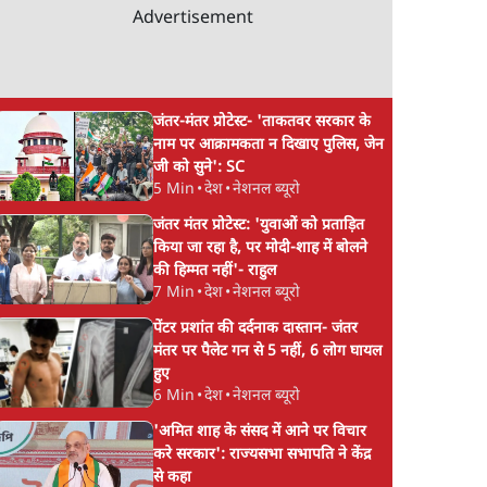
Advertisement
जंतर-मंतर प्रोटेस्ट- 'ताकतवर सरकार के
नाम पर आक्रामकता न दिखाए पुलिस, जेन
जी को सुने': SC
5 Min
•
देश
•
नेशनल ब्यूरो
जंतर मंतर प्रोटेस्ट: 'युवाओं को प्रताड़ित
किया जा रहा है, पर मोदी-शाह में बोलने
की हिम्मत नहीं'- राहुल
7 Min
•
देश
•
नेशनल ब्यूरो
पेंटर प्रशांत की दर्दनाक दास्तान- जंतर
मंतर पर पैलेट गन से 5 नहीं, 6 लोग घायल
हुए
6 Min
•
देश
•
नेशनल ब्यूरो
'अमित शाह के संसद में आने पर विचार
करे सरकार': राज्यसभा सभापति ने केंद्र
से कहा