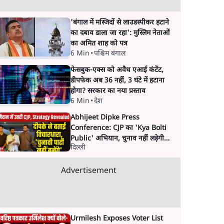
'बंगाल में मस्जिदों से लाउडस्पीकर हटाने
का दबाव डाला जा रहा': मुस्लिम नेताओं
का अमित शाह को पत्र
6 Min
•
पश्चिम बंगाल
फेसबुक-एक्स को अवैध एआई कंटेंट,
डीपफेक अब 36 नहीं, 3 घंटे में हटाना
होगा? सरकार का नया प्रस्ताव
6 Min
•
देश
Abhijeet Dipke Press
Conference: CJP का 'Kya Bolti
Public' अभियान, चुनाव नहीं लड़ेगी
दिल्ली
CJP!
Advertisement
Urmilesh Exposes Voter List