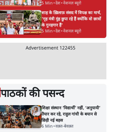
5 Min
•
देश
•
नेशनल ब्यूरो
शाह के ख़िलाफ़ संसद में विपक्ष का मार्च,
'गृह मंत्री मुंह छुपा रहे हैं क्योंकि वो छात्रों
के गुनहगार हैं'
5 Min
•
देश
•
नेशनल ब्यूरो
Advertisement
122455
पाठकों की पसन्द
शिक्षा संस्थान ‘विद्यार्थी’ नहीं, ‘अनुयायी’
तैयार कर रहे, राहुल गांधी के बयान से
छिड़ी नई बहस
6 Min
•
वक़्त-बेवक़्त