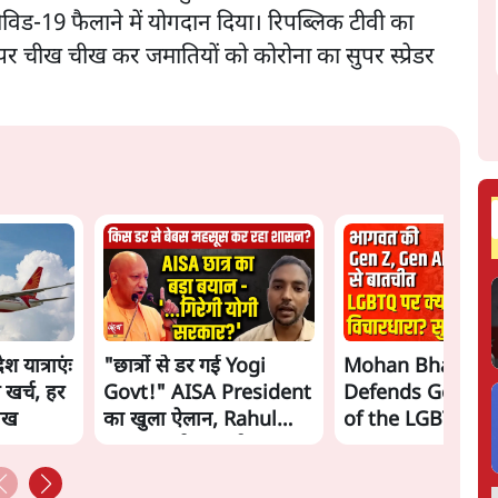
विड-19 फैलाने में योगदान दिया। रिपब्लिक टीवी का
पर चीख चीख कर जमातियों को कोरोना का सुपर स्प्रेडर
 यात्राएंः
"छात्रों से डर गई Yogi
Mohan Bhagwa
 खर्च, हर
Govt!" AISA President
Defends Gen Z! 
लाख
का खुला ऐलान, Rahul
of the LGBTQ
Gandhi से घबराई UP
Community"—Is
Govt?
the RSS's New 