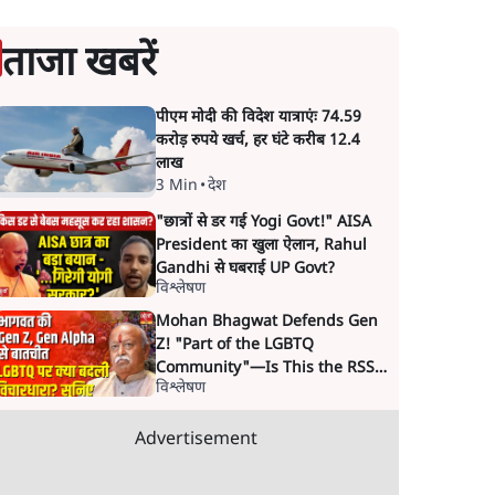
ताजा खबरें
पीएम मोदी की विदेश यात्राएंः 74.59
करोड़ रुपये खर्च, हर घंटे करीब 12.4
लाख
3 Min
•
देश
"छात्रों से डर गई Yogi Govt!" AISA
President का खुला ऐलान, Rahul
Gandhi से घबराई UP Govt?
विश्लेषण
Mohan Bhagwat Defends Gen
Z! "Part of the LGBTQ
Community"—Is This the RSS's
विश्लेषण
New Move?
Advertisement