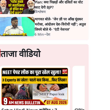
Plan: क्या पिछड़ों और दलितों का वोट
काट देगी BJP?
विश्लेषण
भागवत बोले- 'जेन ज़ी पर आँख मूंदकर
भरोसा, आंदोलन देश-विरोधी नहीं'; अतुल
लिमये बोले थे- 'एंटी नेशनल'
6 Min
•
देश
ताजा वीडियो