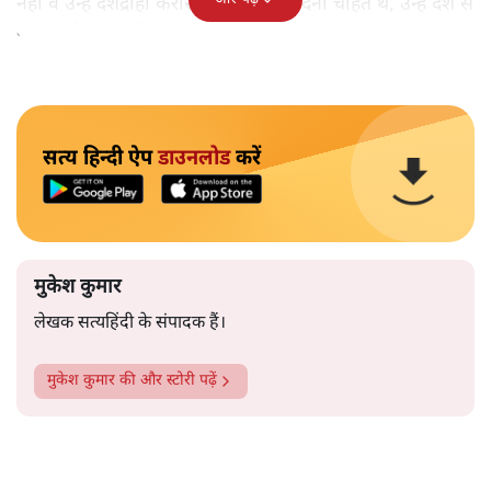
नहीं वे उन्हें देशद्रोही करार देकर जेल भेज देना चाहते थे, उन्हें देश से
बाहर चले जाने को कह रहे थे।
सत्य हिन्दी ऐप
डाउनलोड
करें
मुकेश कुमार
लेखक सत्यहिंदी के संपादक हैं।
मुकेश कुमार
की और स्टोरी पढ़ें