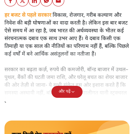
हर बजट से पहले सरकार
विकास, रोजगार, गरीब कल्याण और
निवेश की बड़ी घोषणाओं का वादा करती है। लेकिन इस बार बजट
ऐसे समय में आ रहा है, जब भारत की अर्थव्यवस्था के भीतर कई
संरचनात्मक दबाव एक साथ उभर आए हैं। ये दबाव किसी एक
तिमाही या एक साल की नीतियों का परिणाम नहीं हैं, बल्कि पिछले
कई वर्षों में बने आर्थिक असंतुलनों का नतीजा हैं।
सरकार का बढ़ता कर्ज़, रुपये की कमजोरी, बॉन्ड बाजार में उथल–
पुथल, बैंकों की घटती जमा राशि, और घरेलू बचत का शेयर बाजार
की ओर तेज़ी से जाना- ये सभी संकेत इस ओर इशारा करते हैं कि
और पढ़ें
समस्या अस्थायी नहीं, बल्कि गहरी और प्रणालीगत यानी स्ट्रक्चरल
है।