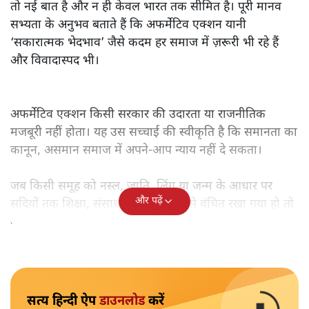
तो नई बात है और न ही केवल भारत तक सीमित है। पूरी मानव
सभ्यता के अनुभव बताते हैं कि अफर्मेटिव एक्शन यानी
‘सकारात्मक भेदभाव’ जैसे कदम हर समाज में ज़रूरी भी रहे हैं
और विवादास्पद भी।
अफर्मेटिव एक्शन किसी सरकार की उदारता या राजनीतिक
मजबूरी नहीं होता। यह उस सच्चाई की स्वीकृति है कि समानता का
कानून, असमान समाज में अपने-आप न्याय नहीं दे सकता।
जब किसी समूह को नस्ल, जाति, लिंग या जन्म के आधार पर
और पढ़ें
सदियों तक शिक्षा, संसाधनों और सम्मान से वंचित रखा गया हो तो
केवल ‘सब बराबर हैं’ कह देने से स्थिति नहीं बदलती।
सत्य हिन्दी ऐप
डाउनलोड
करें