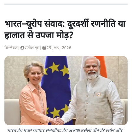
भारत–यूरोप संवाद: दूरदर्शी रणनीति या
हालात से उपजा मोड़?
विश्लेषण
|
सतीश झा
|
29 JAN, 2026
भारत ईयू मुक्त व्यापार समझौताः ईयू अध्यक्ष उर्सुला वॉन डेर लेयेन और