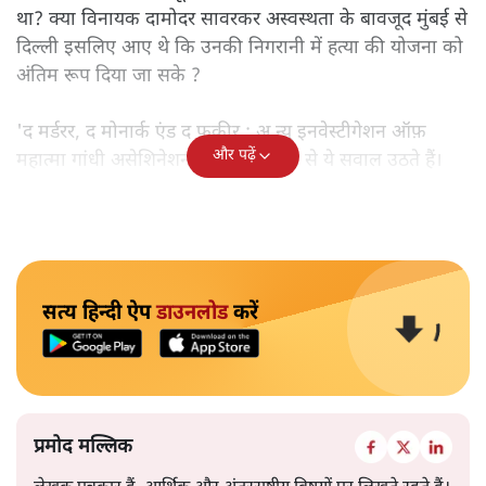
था? क्या विनायक दामोदर सावरकर अस्वस्थता के बावजूद मुंबई से
दिल्ली इसलिए आए थे कि उनकी निगरानी में हत्या की योजना को
अंतिम रूप दिया जा सके ?
'द मर्डरर, द मोनार्क एंड द फ़कीर : अ न्यू इनवेस्टीगेशन ऑफ़
और पढ़ें
महात्मा गांधी असेशिनेशन' नामक किताब से ये सवाल उठते हैं।
सत्य हिन्दी ऐप
डाउनलोड
करें
प्रमोद मल्लिक