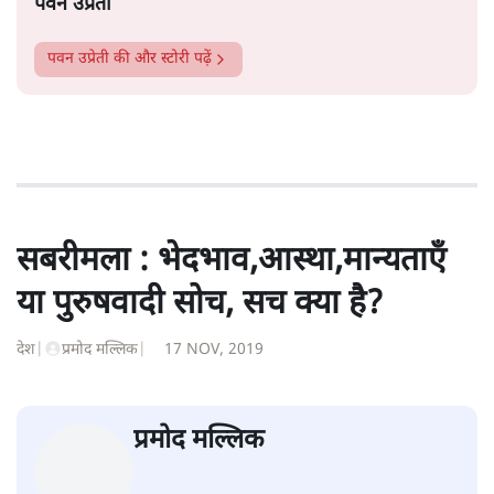
सत्य हिन्दी ऐप
डाउनलोड
करें
पवन उप्रेती
पवन उप्रेती
की और स्टोरी पढ़ें