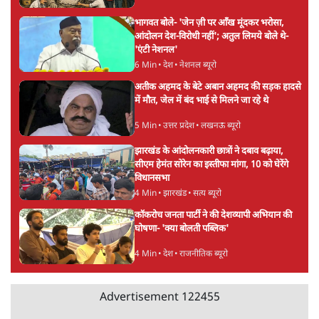
सर्वाधिक पढ़ी गयी खबरें
मेटा के सरेंडर के बाद भारत में केजरीवाल का इंस्टा
हैंडल बैनः AAP का आरोप
3 Min
•
देश
•
नेशनल ब्यूरो
'अमित शाह के संसद में आने पर विचार करे सरकार':
राज्यसभा सभापति ने केंद्र से कहा
5 Min
•
देश
•
नेशनल ब्यूरो
Advertisement
उलटबांसीः राष्ट्र के चरित्र की मरम्मत जारी है