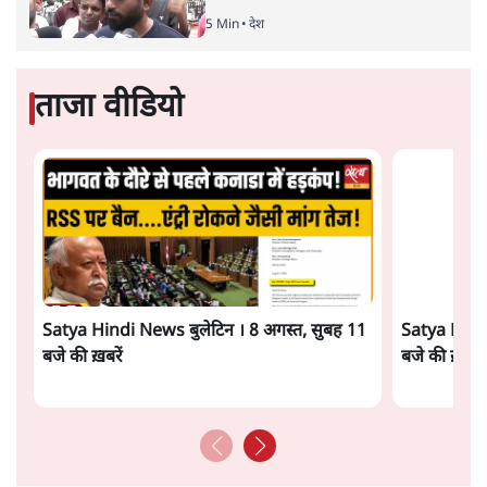
संसद में क्या FCRA बिल पेश कर सकते हैं शाह?
कांग्रेस ने अपने सांसदों के लिए जारी किया व्हिप
6 Min
•
देश
'E20- दाल में काला नहीं, पूरी दाल ही काली; वाहनों
को बरबाद कर रहा है इथेनॉल': राहुल
5 Min
•
देश
UPI पर प्रस्तावित शुल्क के पीछे ट्रंप का दबाव?
वीजा-मास्टरकार्ड को फायदा पहुँचाने की चर्चा
6 Min
•
विश्लेषण
Advertisement
मार्क ज़करबर्ग का माफीनामाः ये बहुत अंदर की बात
है
9 Min
•
विश्लेषण