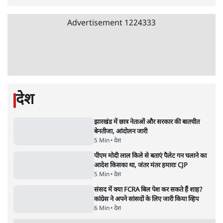
उलटबांसीः राष्ट्र के चरित्र की मरम्मत जारी है
11 Min
•
व्यंग्य/उलटबाँसी
जंतर-मंतर पर युवा आक्रोश के बाद संघ की बेचैनी
क्यों बढ़ी? प्रो. अपूर्वानंद ने बताईं 5 बड़ी वजहें
7 Min
•
विश्लेषण
मैं अपने सारे सर्टिफिकेट दिखाने को तैयार, मोदी जी
भी अपनी डिग्री दिखाएंः दिपके
4 Min
•
देश
Advertisement
'महाराष्ट्र में गैर बीजेपी वोटरों के नामों को काटने की
बड़ी साज़िश'- रोहित पवार का आरोप
4 Min
•
महाराष्ट्र
राहुल गांधी ने कहा- अमित शाह ने ही छात्रों पर पैलेट