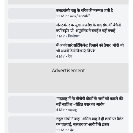
Advertisement
122455
पाठकों की पसन्द
जनता का 2.32 करोड़ रोज़ाना खर्चः योगी सरकार ने
विज्ञापनों पर उड़ाने में मोदी 3.0 को भी पीछे छोड़ा
7 Min
•
उत्तर प्रदेश
शिक्षा संस्थान ‘विद्यार्थी’ नहीं, ‘अनुयायी’ तैयार कर
रहे, राहुल गांधी के बयान से छिड़ी नई बहस
6 Min
•
वक़्त-बेवक़्त
क्या 95 साल पुराने भारतीय सांख्यिकी संस्थान की
स्वायत्तता पर भी अब मंडरा रहा ख़तरा?
8 Min
•
विश्लेषण
Advertisement