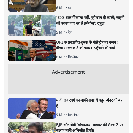
ताजा खबरें
झारखंड में छात्र नेताओं और सरकार की बातचीत
बेनतीजा, आंदोलन जारी
5 Min
•
देश
पीएम मोदी लाल किले से बताएं पैलेट गन चलाने का
आदेश किसका था, जंतर मंतर हमाराः CJP
5 Min
•
देश
सुखबीर बादल और पीएम मोदी मिले, पंजाब चुनाव से
पहले बीजेपी-अकाली दल गठबंधन की अटकलें तेज
6 Min
•
पंजाब
Advertisement