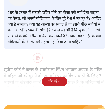
सबरीमला : भेदभाव,आस्था,मान्यताएँ
या पुरुषवादी सोच, सच क्या है?
देश
|
प्रमोद मल्लिक
|
17 NOV, 2019
प्रमोद मल्लिक