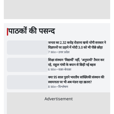
11 Min
•
व्यंग्य/उलटबाँसी
•
मुकेश कुमार
भागवत बोले- 'जेन ज़ी पर आँख मूंदकर भरोसा,
आंदोलन देश-विरोधी नहीं'; अतुल लिमये बोले थे-
'एंटी नेशनल'
6 Min
•
देश
•
नेशनल ब्यूरो
अतीक अहमद के बेटे अबान अहमद की सड़क हादसे
में मौत, जेल में बंद भाई से मिलने जा रहे थे
5 Min
•
उत्तर प्रदेश
•
लखनऊ ब्यूरो
झारखंड के आंदोलनकारी छात्रों ने दबाव बढ़ाया,
सीएम हेमंत सोरेन का इस्तीफा मांगा, 10 को घेरेंगे
विधानसभा
4 Min
•
झारखंड
•
सत्य ब्यूरो
कॉकरोच जनता पार्टी ने की देशव्यापी अभियान की
घोषणा- 'क्या बोलती पब्लिक'
4 Min
•
देश
•
राजनीतिक ब्यूरो