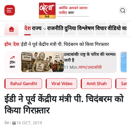
देश
राज्य
राजनीति
दुनिया
विश्लेषण
विचार
वीडियो
वक़्त
होम
/
देश
/
ईडी ने पूर्व केंद्रीय मंत्री पी. चिदंबरम को किया गिरफ़्तार
ीः राष्ट्र के चरित्र की मरम्मत
भागवत बोले- 'जेन ज़ी पर
ै
मूंदकर भरोसा, आंदोलन देश
ट्रेंडिंग
विरोधी नहीं'; अतुल लिमये ब
in
.
व्यंग्य/उलटबाँसी
6 Min
.
देश
ख़बर
'एंटी नेशनल'
Rahul Gandhi
Viral Video
Amit Shah
Satya
ईडी ने पूर्व केंद्रीय मंत्री पी. चिदंबरम को
किया गिरफ़्तार
देश
|
16 OCT, 2019