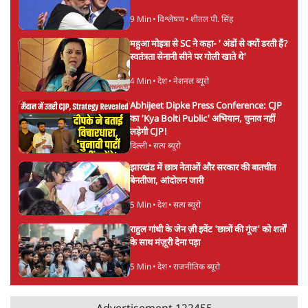
9 Min
•
विश्लेषण
•
शीतल पी. सिंह
महुआ मोइत्रा से SC ने कहा- ' अंडों से क्यों डरती हैं?
स्वतंत्रता सेनानी सीने पर गोली खाते थे'
4 Min
•
देश
•
नेशनल ब्यूरो
Abhijeet Dipke Press Conference: CJP
का 'Kya Bolti Public' अभियान, चुनाव नहीं
लड़ेगी CJP!
दिल्ली
•
सत्य ब्यूरो
झारखंड में छात्र नेताओं और सरकार की बातचीत
बेनतीजा, आंदोलन जारी
5 Min
•
देश
•
सत्य ब्यूरो
राहुल गांधी के जेन ज़ी इवेंट 'छात्रों की गूंज' को शर्तों
के साथ मंज़ूरी देना पड़ा
5 Min
•
देश
•
राजनीतिक ब्यूरो