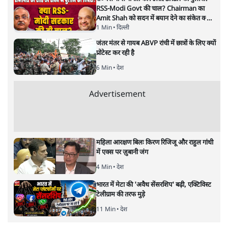
RSS-Modi Govt की चाल? Chairman का
Amit Shah को सदन में बयान देने का संकेत क्यों?
Senior journalist Vinod Agnihotri ने इसे
1 Min
•
दिल्ली
Modi Government और RSS की संभावित
जंतर मंतर से गायब ABVP रांची में छात्रों के लिए क्यों
strategy से जोड़कर बड़ा सवाल उठाया है।
प्रोटेस्ट कर रही है
6 Min
•
देश
Advertisement
महिला आरक्षण बिलः किरण रिजिजू और राहुल गांधी
में एक्स पर ज़ुबानी जंग
4 Min
•
देश
भारत में मेटा की 'अवैध सेंसरशिप' बढ़ी, एक्टिविस्ट
टेलीग्राम की तरफ मुड़े
11 Min
•
देश