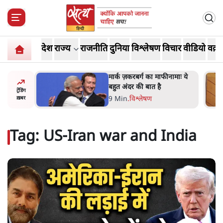
देश
राज्य
राजनीति
दुनिया
विश्लेषण
विचार
वीडियो
वक़्त
र’ भागवत
मार्क ज़करबर्ग का माफीनामाः ये
ेंः
बहुत अंदर की बात है
ट्रेंडिंग
9 Min
.
विश्लेषण
ख़बर
Tag:
US-Iran war and India