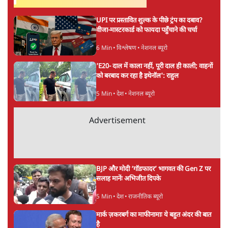
UPI पर प्रस्तावित शुल्क के पीछे ट्रंप का दबाव?
वीजा-मास्टरकार्ड को फायदा पहुँचाने की चर्चा
6 Min
•
विश्लेषण
•
नेशनल ब्यूरो
'E20- दाल में काला नहीं, पूरी दाल ही काली; वाहनों
को बरबाद कर रहा है इथेनॉल': राहुल
5 Min
•
देश
•
नेशनल ब्यूरो
Advertisement
BJP और मोदी ‘गॉडफादर’ भागवत की Gen Z पर
सलाह मानेंः अभिजीत दिपके
5 Min
•
देश
•
राजनीतिक ब्यूरो
मार्क ज़करबर्ग का माफीनामाः ये बहुत अंदर की बात
है