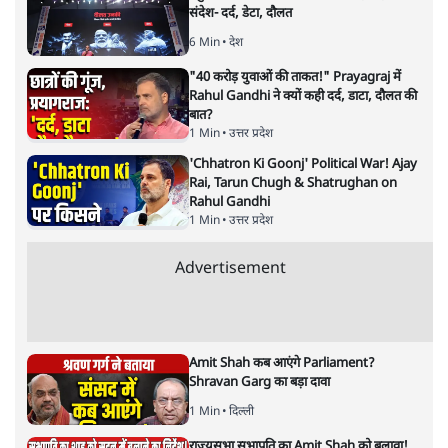
संदेश- दर्द, डेटा, दौलत
6 Min
•
देश
"40 करोड़ युवाओं की ताकत!" Prayagraj में
Rahul Gandhi ने क्यों कही दर्द, डाटा, दौलत की
बात?
1 Min
•
उत्तर प्रदेश
'Chhatron Ki Goonj' Political War! Ajay
Rai, Tarun Chugh & Shatrughan on
Rahul Gandhi
1 Min
•
उत्तर प्रदेश
Advertisement
Amit Shah कब आएंगे Parliament?
Shravan Garg का बड़ा दावा
1 Min
•
दिल्ली
राज्यसभा सभापति का Amit Shah को बुलावा!