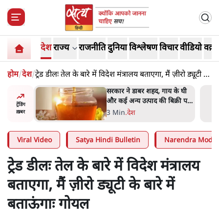
देश
राज्य
राजनीति
दुनिया
विश्लेषण
विचार
वीडियो
वक़्त
होम
/
देश
/
ट्रेड डीलः तेल के बारे में विदेश मंत्रालय बताएगा, मैं ज़ीरो ड्यूटी के
बारे में बताऊंगाः गोयल
ाय के घी
'महाराष्ट्र में गैर बीजेपी वोटरों के
बिक्री पर
नामों को काटने की बड़ी साज़िश'-
ट्रेंडिंग
रोहित पवार का आरोप
4 Min
.
महाराष्ट्र
ख़बर
Viral Video
Satya Hindi Bulletin
Narendra Modi
ट्रेड डीलः तेल के बारे में विदेश मंत्रालय
बताएगा, मैं ज़ीरो ड्यूटी के बारे में
बताऊंगाः गोयल