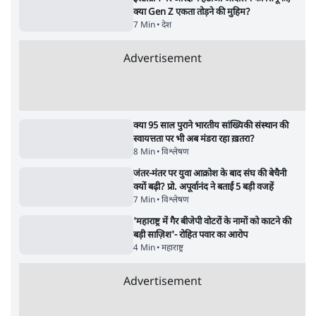
Advertisement
122455
पाठकों की पसन्द
RSS नेता की जंतर मंतर आंदोलन पर टिप्पणी- सीधे
फायरिंग कराता, महिलाओं का रेप करवाता
4 Min
•
देश
शिक्षा संस्थान ‘विद्यार्थी’ नहीं, ‘अनुयायी’ तैयार कर
रहे, राहुल गांधी के बयान से छिड़ी नई बहस
6 Min
•
वक़्त-बेवक़्त
इंस्टाग्राम पर आरक्षण हटाओ आंदोलन का शिगूफा,
क्या Gen Z एकता तोड़ने की मुहिम?
7 Min
•
देश