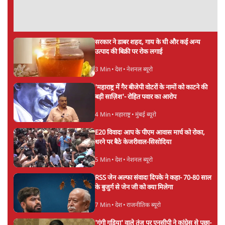
सर्वाधिक पढ़ी गयी खबरें
‘राष्ट्रविरोधी’ नैरेटिव का सच: कॉकरोचों ने बदल दी
सत्ता और संघ की रणनीति
9 Min
•
विश्लेषण
•
आशुतोष
पुलिस पूछताछ के बाद उदयनिधि स्टालिन रिहा; बोले-
'सरकार ने आतंकी जैसा बर्ताव किया'
7 Min
•
तमिलनाडु
•
सत्य ब्यूरो
Advertisement