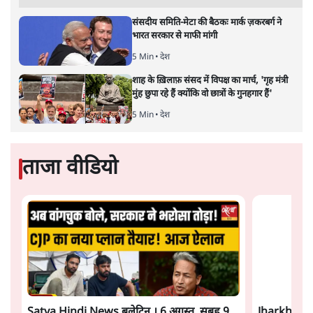
PM Modi & Amit Shah Missing from
Parliament: क्या विपक्ष से डरी सरकार?
दिल्ली
शेख हसीना: '2024 में छात्र आंदोलन नहीं,
सुनियोजित तख्तापलट था; मैं अपने लोगों के पास
जरूर लौटूंगी'
5 Min
•
दुनिया
जंतर मंतर प्रोटेस्ट: 'युवाओं को प्रताड़ित किया जा रहा
है, पर मोदी-शाह में बोलने की हिम्मत नहीं'- राहुल
7 Min
•
देश
Advertisement
संसदीय समिति-मेटा की बैठकः मार्क ज़करबर्ग ने
भारत सरकार से माफी मांगी