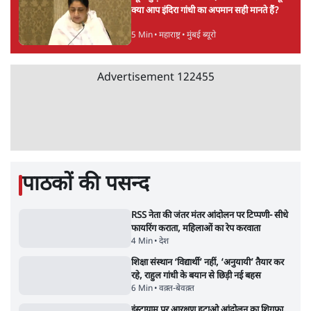
सरकार ने डाबर शहद, गाय के घी और कई अन्य
उत्पाद की बिक्री पर रोक लगाई
3 Min
•
देश
•
नेशनल ब्यूरो
'महाराष्ट्र में गैर बीजेपी वोटरों के नामों को काटने की
बड़ी साज़िश'- रोहित पवार का आरोप
4 Min
•
महाराष्ट्र
•
मुंबई ब्यूरो
E20 विवादः आप के पीएम आवास मार्च को रोका,
धरने पर बैठे केजरीवाल-सिसोदिया
5 Min
•
देश
•
नेशनल ब्यूरो
RSS जेन अल्फा संवादः दिपके ने कहा- 70-80 साल
के बुजुर्ग से जेन जी को क्या मिलेगा
7 Min
•
देश
•
राजनीतिक ब्यूरो
'गूंगी गुड़िया' वाले तंज पर एनसीपी ने कांग्रेस से पूछा-
क्या आप इंदिरा गांधी का अपमान सही मानते हैं?
5 Min
•
महाराष्ट्र
•
मुंबई ब्यूरो