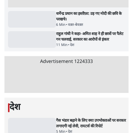
Advertisement
क्या 95 साल पुराने भारतीय सांख्यिकी संस्थान की
स्वायत्तता पर भी अब मंडरा रहा ख़तरा?
8 Min
•
विश्लेषण
जंतर-मंतर पर युवा आक्रोश के बाद संघ की बेचैनी
क्यों बढ़ी? प्रो. अपूर्वानंद ने बताईं 5 बड़ी वजहें
7 Min
•
विश्लेषण
'महाराष्ट्र में गैर बीजेपी वोटरों के नामों को काटने की
बड़ी साज़िश'- रोहित पवार का आरोप
4 Min
•
महाराष्ट्र
Advertisement
धर्मेन्द्र प्रधान का इस्तीफ़ा: उड़ गए मोदी की छवि के