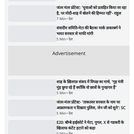
परखचे।
6 Min
•
वक़्त-बेवक़्त
राहुल गांधी ने कहा- अमित शाह ने ही छात्रों पर पैलेट
गन चलवाई, सरकार का आरोपों से इंकार
11 Min
•
देश
Advertisement
1224333
देश
गैस भंडार बढ़ाने के लिए क्या उपभोक्ताओं पर सरकार
लगाएगी नई लेवी, रायटर्स की रिपोर्ट
5 Min
•
देश
जंतर मंतर प्रोटेस्ट: 'युवाओं को प्रताड़ित किया जा रहा
है, पर मोदी-शाह में बोलने की हिम्मत नहीं'- राहुल