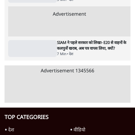
7 Min
•
देश
संसदीय समिति-मेटा की बैठकः मार्क ज़करबर्ग ने
भारत सरकार से माफी मांगी
5 Min
•
देश
Advertisement
शाह के ख़िलाफ़ संसद में विपक्ष का मार्च, 'गृह मंत्री
मुंह छुपा रहे हैं क्योंकि वो छात्रों के गुनहगार हैं'
5 Min
•
देश
जंतर-मंतर प्रोटेस्ट- 'ताकतवर सरकार के नाम पर
आक्रामकता न दिखाए पुलिस, जेन जी को सुने': SC
5 Min
•
देश
E20: बॉम्बे हाईकोर्ट ने मेटा, गूगल, X से गडकरी के
खिलाफ कंटेंट हटाने को कहा
5 Min
•
देश
Advertisement