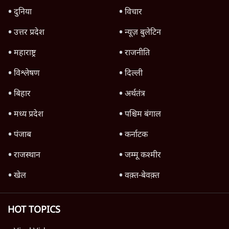
SIAM ने पहले सरकार को लिखा- E20 से वाहनों के
कलपुर्जे खराब, अब पत्र वापस लिया, क्यों?
7 Min
•
देश
Advertisement
1345566
TOP CATEGORIES
देश
वीडियो
दुनिया
विचार