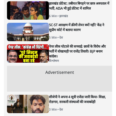
बर्लिन से ज़्यादा ऊँची नफ़रत की दीवारों
पर ख़ामोश हैं मोदीजी?
विचार
|
श्रवण गर्ग
|
29 MAR, 2025
श्रवण गर्ग
होली के बीच रमज़ान के दौरान मस्जिदों को तिरपालों से ढँकने और
जुमे की नमाज़ का समय बदलने का मामला सुर्खियों में है। आख़िर
इसको लेकर पीएम मोदी चुप क्यों हैं? जानिए पूरी रिपोर्ट।
यह एक अलग तरह का युद्ध है जिसकी तैयारी शायद अलग-अलग
प्रयोगशालाओं में सालों से की जाती होगी! ऐसा युद्ध जिसमें