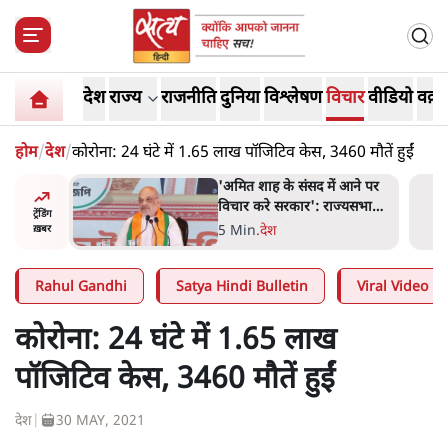
देश
राज्य
राजनीति
दुनिया
विश्लेषण
विचार
वीडियो
वक़्त
होम
/
देश
/
कोरोना: 24 घंटे में 1.65 लाख पॉजिटिव केस, 3460 मौतें हुईं
 आने पर
जनता का 2.32 करोड़ रोज़ाना
ज्यसभा
खर्चः योगी सरकार ने विज्ञापनों पर
ट्रेंडिंग
उड़ाने में मोदी 3.0 को भी पीछे
7 Min
.
उत्तर प्रदेश
ख़बर
छोड़ा
Rahul Gandhi
Satya Hindi Bulletin
Viral Video
कोरोना: 24 घंटे में 1.65 लाख
पॉजिटिव केस, 3460 मौतें हुईं
देश
|
30 MAY, 2021