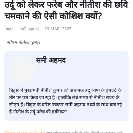
शंभुनाथ शुक्ल
शंभुनाथ शुक्ल
की और स्टोरी पढ़ें
उर्दू को लेकर फरेब और नीतीश की छवि
चमकाने की ऐसी कोशिश क्यों?
बिहार
|
समी अहमद
|
29 MAR, 2025