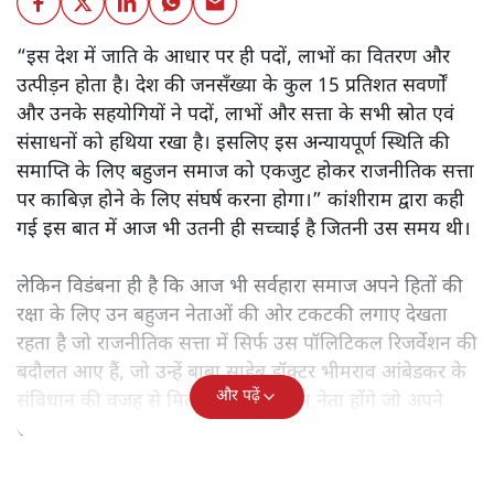
“इस देश में जाति के आधार पर ही पदों, लाभों का वितरण और
उत्पीड़न होता है। देश की जनसँख्या के कुल 15 प्रतिशत सवर्णों
और उनके सहयोगियों ने पदों, लाभों और सत्ता के सभी स्रोत एवं
संसाधनों को हथिया रखा है। इसलिए इस अन्यायपूर्ण स्थिति की
समाप्ति के लिए बहुजन समाज को एकजुट होकर राजनीतिक सत्ता
पर काबिज़ होने के लिए संघर्ष करना होगा।” कांशीराम द्वारा कही
गई इस बात में आज भी उतनी ही सच्चाई है जितनी उस समय थी।
लेकिन विडंबना ही है कि आज भी सर्वहारा समाज अपने हितों की
रक्षा के लिए उन बहुजन नेताओं की ओर टकटकी लगाए देखता
रहता है जो राजनीतिक सत्ता में सिर्फ उस पॉलिटिकल रिजर्वेशन की
बदौलत आए हैं, जो उन्हें बाबा साहेब डॉक्टर भीमराव आंबेडकर के
और पढ़ें
संविधान की वजह से मिला। ऐसे बहुत कम नेता होंगे जो अपने
समाज के मुद्दों को विधानसभाओं में और संसद में उठाते हैं।