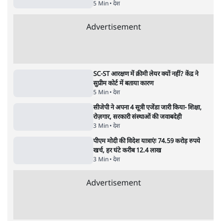
उलटबांसीः राष्ट्र के चरित्र की मरम्मत जारी है
11 Min
•
व्यंग्य/उलटबाँसी
•
मुकेश कुमार
भागवत बोले- 'जेन ज़ी पर आँख मूंदकर भरोसा,
आंदोलन देश-विरोधी नहीं'; अतुल लिमये बोले थे-
'एंटी नेशनल'
6 Min
•
देश
•
नेशनल ब्यूरो
अतीक अहमद के बेटे अबान अहमद की सड़क हादसे
में मौत, जेल में बंद भाई से मिलने जा रहे थे
5 Min
•
उत्तर प्रदेश
•
लखनऊ ब्यूरो
Advertisement
122455