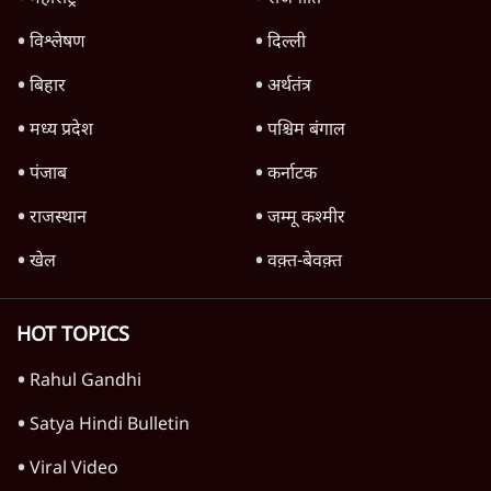
क्यों बढ़ी? प्रो. अपूर्वानंद ने बताईं 5 बड़ी वजहें
7 Min
•
विश्लेषण
'महाराष्ट्र में गैर बीजेपी वोटरों के नामों को काटने की
बड़ी साज़िश'- रोहित पवार का आरोप
4 Min
•
महाराष्ट्र
Advertisement
राहुल गांधी ने कहा- अमित शाह ने ही छात्रों पर पैलेट
गन चलवाई, सरकार का आरोपों से इंकार
11 Min
•
देश
पीएम केयर्स फंडः मार्च 2023 के बाद कोई हिसाब-
किताब नहीं, द हिन्दू की पड़ताल
4 Min
•
देश
Advertisement
1224333