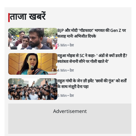
अधिकारियों को उर्दू सिखाई जाएगी।
सत्य हिन्दी ऐप
डाउनलोड
करें
समी अहमद
समी अहमद
की और स्टोरी पढ़ें