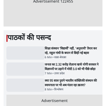
5 Min
•
देश
पेपर लीक घोटाले की सच्चाई: छात्रों के विरोध और
भर्ती में धोखाधड़ी पर राजेंद्र तिवारी। BJP बनाम
कांग्रेस।
विश्लेषण
Advertisement
सीजेपी ने अपना 4 सूत्री एजेंडा जारी किया- शिक्षा,
रोज़गार, सरकारी संस्थाओं की जवाबदेही
3 Min
•
देश
पीएम मोदी की विदेश यात्राएंः 74.59 करोड़ रुपये
खर्च, हर घंटे करीब 12.4 लाख
3 Min
•
देश