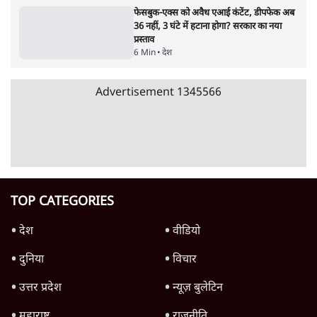
पाठकों की पसन्द
शिक्षा संस्थान ‘विद्यार्थी’ नहीं, ‘अनुयायी’ तैयार कर
रहे, राहुल गांधी के बयान से छिड़ी नई बहस
6 Min
•
वक़्त-बेवक़्त
जनता का 2.32 करोड़ रोज़ाना खर्चः योगी सरकार ने
विज्ञापनों पर उड़ाने में मोदी 3.0 को भी पीछे छोड़ा
7 Min
•
उत्तर प्रदेश
क्या 95 साल पुराने भारतीय सांख्यिकी संस्थान की
स्वायत्तता पर भी अब मंडरा रहा ख़तरा?
8 Min
•
विश्लेषण
Advertisement
उलटबांसीः राष्ट्र के चरित्र की मरम्मत जारी है
11 Min
•
व्यंग्य/उलटबाँसी
जंतर-मंतर पर युवा आक्रोश के बाद संघ की बेचैनी