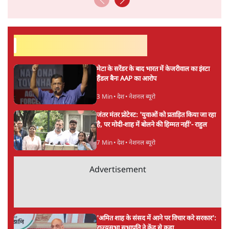
सत्य हिन्दी ऐप
डाउनलोड
करें
श्रवण गर्ग
श्रवण गर्ग
की और स्टोरी पढ़ें
अगली खबर लोड हो रही है...
ताजा खबरें
BJP और मोदी ‘गॉडफादर’ भागवत की Gen Z पर
सलाह मानेंः अभिजीत दिपके