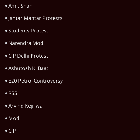
देश
BJP और मोदी ‘गॉडफादर’ भागवत की Gen Z पर
सलाह मानेंः अभिजीत दिपके
5 Min
•
देश
महुआ मोइत्रा से SC ने कहा- ' अंडों से क्यों डरती हैं?
स्वतंत्रता सेनानी सीने पर गोली खाते थे'
4 Min
•
देश
राहुल गांधी के जेन ज़ी इवेंट 'छात्रों की गूंज' को शर्तों
के साथ मंज़ूरी देना पड़ा
5 Min
•
देश
Advertisement