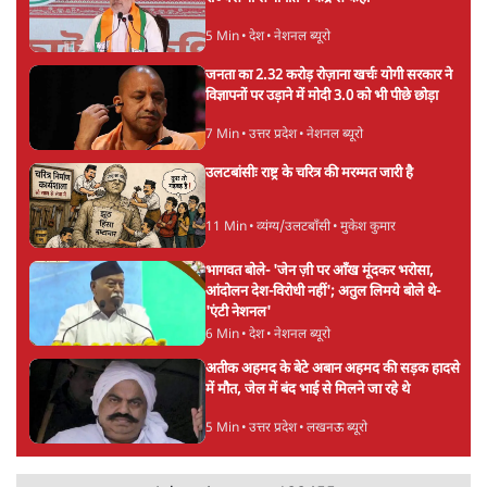
5 Min
•
देश
महुआ मोइत्रा से SC ने कहा- ' अंडों से क्यों डरती हैं?
स्वतंत्रता सेनानी सीने पर गोली खाते थे'
4 Min
•
देश
राहुल गांधी के जेन ज़ी इवेंट 'छात्रों की गूंज' को शर्तों
के साथ मंज़ूरी देना पड़ा
5 Min
•
देश
Advertisement
झारखंड प्रोटेस्ट: तबीयत बिगड़ने पर छात्र अस्पताल में
भर्ती; AISA भी हुई प्रोटेस्ट में शामिल
6 Min
•
झारखंड
SC-ST आरक्षण में क्रीमी लेयर क्यों नहीं? केंद्र ने
सुप्रीम कोर्ट में बताया कारण