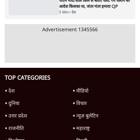
उलटबांसीः राष्ट्र के चरित्र की मरम्मत जारी है
11 Min
•
व्यंग्य/उलटबाँसी
जंतर-मंतर पर युवा आक्रोश के बाद संघ की बेचैनी
क्यों बढ़ी? प्रो. अपूर्वानंद ने बताईं 5 बड़ी वजहें
7 Min
•
विश्लेषण
मैं अपने सारे सर्टिफिकेट दिखाने को तैयार, मोदी जी
भी अपनी डिग्री दिखाएंः दिपके
4 Min
•
देश
Advertisement
'महाराष्ट्र में गैर बीजेपी वोटरों के नामों को काटने की
बड़ी साज़िश'- रोहित पवार का आरोप
4 Min
•
महाराष्ट्र
पीएम केयर्स फंडः मार्च 2023 के बाद कोई हिसाब-
किताब नहीं, द हिन्दू की पड़ताल