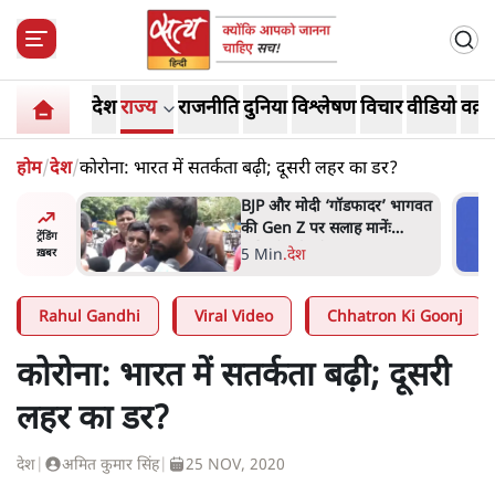
देश
राज्य
राजनीति
दुनिया
विश्लेषण
विचार
वीडियो
वक़्त
होम
/
देश
/
कोरोना: भारत में सतर्कता बढ़ी; दूसरी लहर का डर?
र’ भागवत
मार्क ज़करबर्ग का माफीनामाः ये
ेंः
बहुत अंदर की बात है
ट्रेंडिंग
9 Min
.
विश्लेषण
ख़बर
Rahul Gandhi
Viral Video
Chhatron Ki Goonj
कोरोना: भारत में सतर्कता बढ़ी; दूसरी
लहर का डर?
देश
|
अमित कुमार सिंह
|
25 NOV, 2020