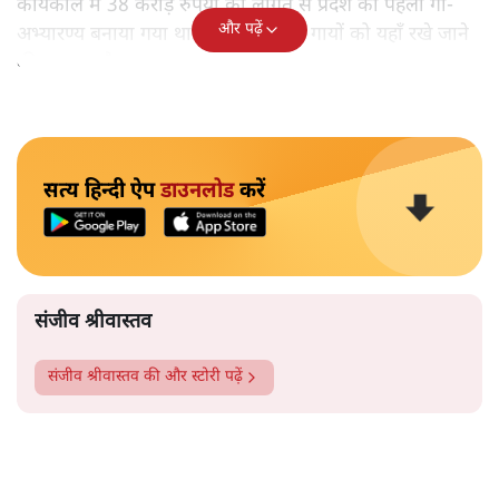
कार्यकाल में 38 करोड़ रुपयों की लागत से प्रदेश का पहला गौ-
और पढ़ें
अभ्यारण्य बनाया गया था। क़रीब 4 हज़ार गायों को यहाँ रखे जाने
की व्यवस्था है।
सत्य हिन्दी ऐप
डाउनलोड
करें
संजीव श्रीवास्तव
संजीव श्रीवास्तव
की और स्टोरी पढ़ें