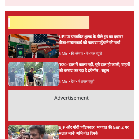
ताजा खबरें
होर्मुज समझौते के करीब पहुँचे ईरान-ओमान, लेकिन
स्ट्रेट को खोलने के लिए तेहरान ने रखी कड़ी शर्तें
8 Min
•
दुनिया
BJP-RSS की वजह से राहुल के प्रयागराज
'Chhatron Ki Goonj' कार्यक्रम में उमड़ी युवाओं
की भारी भीड़
1 Min
•
विश्लेषण
UPI नागरिकों के लिए रहेगा मुफ्त, बड़े व्यापारियों पर
लग सकता है मामूली चार्ज: केंद्र
9 Min
•
अर्थतंत्र
Advertisement
चीन के अतिक्रमण के दावों को अरुणाचल के सीएम