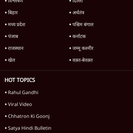
4 Min
•
देश
Advertisement
1224333
देश
अयोध्या राम मंदिर चढ़ावा चोरी मामले की जांच पूरी,
अगले महीने दाखिल होगी चार्जशीट
3 Min
•
देश
राहुल गांधी ने प्रयागराज में जेन ज़ी को झकझोरा- 3D
संदेश- दर्द, डेटा, दौलत
6 Min
•
देश
जंतर मंतर से गायब ABVP रांची में छात्रों के लिए क्यों
प्रोटेस्ट कर रही है
6 Min
•
देश