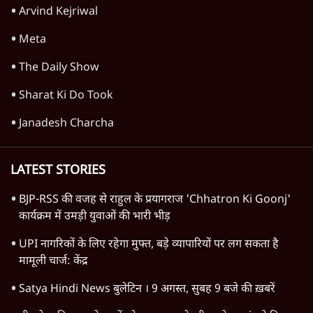
पीएम मोदी लाल किले से बताएं पैलेट गन चलाने का
आदेश किसका था, जंतर मंतर हमाराः CJP
5 Min
•
देश
Advertisement
1345566
TOP CATEGORIES
देश
वीडियो
दुनिया
विचार
उत्तर प्रदेश
न्यूज़ बुलेटिन
राजनीति
महाराष्ट्र