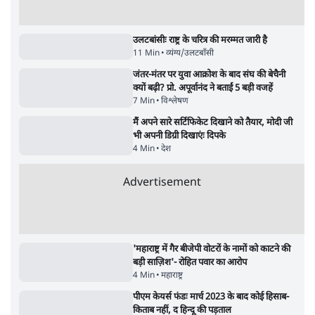
सर्वाधिक पढ़ी गयी खबरें
UPI पर प्रस्तावित शुल्क के पीछे ट्रंप का दबाव?
वीजा-मास्टरकार्ड को फायदा पहुँचाने की चर्चा
6 Min
•
विश्लेषण
•
नेशनल ब्यूरो
'E20- दाल में काला नहीं, पूरी दाल ही काली; वाहनों
को बरबाद कर रहा है इथेनॉल': राहुल
5 Min
•
देश
•
नेशनल ब्यूरो
Advertisement
BJP और मोदी ‘गॉडफादर’ भागवत की Gen Z पर
सलाह मानेंः अभिजीत दिपके