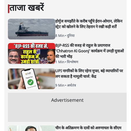
श्रवण गर्ग
की और स्टोरी पढ़ें
जब फ़िल्म की समीक्षा सात कॉलम में
छाप दी!
सिनेमा
|
अजय ब्रह्मात्मज
|
20 NOV, 2020
अजय ब्रह्मात्मज