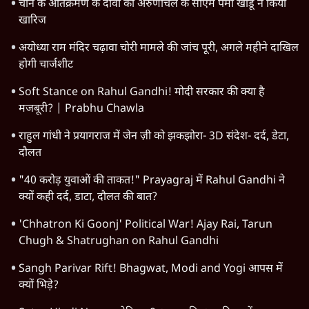
विश्लेषण
दिल्ली
बिहार
अर्थतंत्र
मध्य प्रदेश
पश्चिम बंगाल
पंजाब
कर्नाटक
राजस्थान
जम्मू कश्मीर
खेल
वक़्त-बेवक़्त
HOT TOPICS
Rahul Gandhi
Viral Video
Chhatron Ki Goonj
Satya Hindi Bulletin