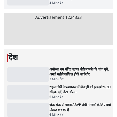
5 Min
•
देश
•
राजनीतिक ब्यूरो
मार्क ज़करबर्ग का माफीनामाः ये बहुत अंदर की बात
है
9 Min
•
विश्लेषण
•
शीतल पी. सिंह
महुआ मोइत्रा से SC ने कहा- ' अंडों से क्यों डरती हैं?
स्वतंत्रता सेनानी सीने पर गोली खाते थे'
4 Min
•
देश
•
नेशनल ब्यूरो
झारखंड में छात्र नेताओं और सरकार की बातचीत
बेनतीजा, आंदोलन जारी
5 Min
•
देश
•
सत्य ब्यूरो
राहुल गांधी के जेन ज़ी इवेंट 'छात्रों की गूंज' को शर्तों
के साथ मंज़ूरी देना पड़ा
5 Min
•
देश
•
राजनीतिक ब्यूरो
Advertisement
122455