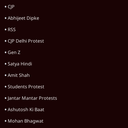
Advertisement
महिला आरक्षण बिलः किरण रिजिजू और राहुल गांधी
में एक्स पर ज़ुबानी जंग
4 Min
•
देश
भारत में मेटा की 'अवैध सेंसरशिप' बढ़ी, एक्टिविस्ट
टेलीग्राम की तरफ मुड़े
11 Min
•
देश
झारखंड में छात्र नेताओं और सरकार की बातचीत
बेनतीजा, आंदोलन जारी
5 Min
•
देश
Advertisement