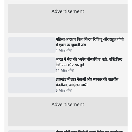
पाठकों की पसन्द
जनता का 2.32 करोड़ रोज़ाना खर्चः योगी सरकार ने
विज्ञापनों पर उड़ाने में मोदी 3.0 को भी पीछे छोड़ा
7 Min
•
उत्तर प्रदेश
शिक्षा संस्थान ‘विद्यार्थी’ नहीं, ‘अनुयायी’ तैयार कर
रहे, राहुल गांधी के बयान से छिड़ी नई बहस
6 Min
•
वक़्त-बेवक़्त
क्या 95 साल पुराने भारतीय सांख्यिकी संस्थान की
स्वायत्तता पर भी अब मंडरा रहा ख़तरा?
8 Min
•
विश्लेषण
Advertisement