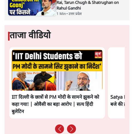
था।”
सत्य हिन्दी ऐप
डाउनलोड
करें
अजय ब्रह्मात्मज
लेखक फ़िल्म समीक्षक, रिसर्चर और यूट्यूबर (@CineMahaul) हैं।
अजय ब्रह्मात्मज
की और स्टोरी पढ़ें
अगली खबर लोड हो रही है...