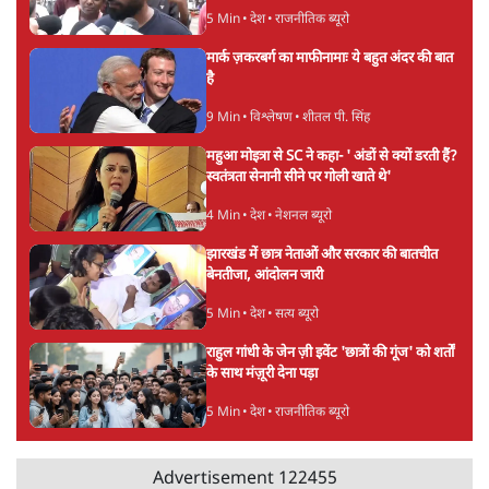
पेमा खांडू ने किया खारिज
3 Min
•
अरुणाचल प्रदेश
अयोध्या राम मंदिर चढ़ावा चोरी मामले की जांच पूरी,
अगले महीने दाखिल होगी चार्जशीट
3 Min
•
देश
राहुल गांधी ने प्रयागराज में जेन ज़ी को झकझोरा- 3D
संदेश- दर्द, डेटा, दौलत
6 Min
•
देश
Advertisement
"40 करोड़ युवाओं की ताकत!" Prayagraj में
Rahul Gandhi ने क्यों कही दर्द, डाटा, दौलत की
बात?
1 Min
•
उत्तर प्रदेश
'Chhatron Ki Goonj' Political War! Ajay