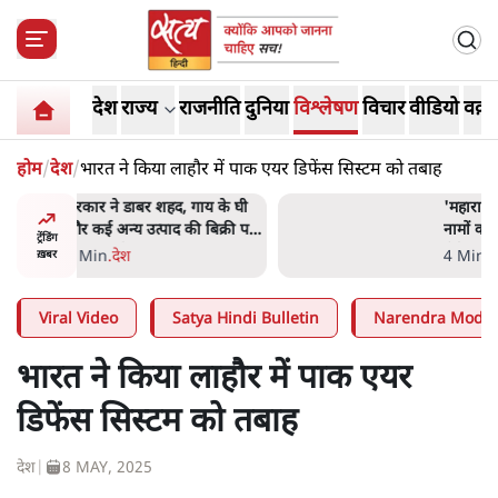
देश
राज्य
राजनीति
दुनिया
विश्लेषण
विचार
वीडियो
वक़्त
होम
/
देश
/
भारत ने किया लाहौर में पाक एयर डिफेंस सिस्टम को तबाह
ाय के घी
'महाराष्ट्र में गैर बीजेपी वोटरों के
बिक्री पर
नामों को काटने की बड़ी साज़िश'-
ट्रेंडिंग
रोहित पवार का आरोप
4 Min
.
महाराष्ट्र
ख़बर
Viral Video
Satya Hindi Bulletin
Narendra Modi
भारत ने किया लाहौर में पाक एयर
डिफेंस सिस्टम को तबाह
देश
|
8 MAY, 2025