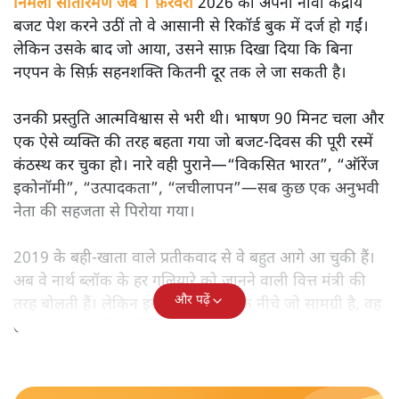
मोदी सरकार का बजट 2026 बड़े बदलाव का वादा करता दिखता है,
लेकिन क्या वह देहलीज़ पार कर पाया? नीतिगत झिझक, अधूरे सुधार
और ठहरे फैसलों के बीच बजट की आलोचनात्मक समीक्षा पढ़िए।
निर्मला सीतारमण जब 1 फ़रवरी
2026 को अपना नौवाँ केंद्रीय
बजट पेश करने उठीं तो वे आसानी से रिकॉर्ड बुक में दर्ज हो गईं।
लेकिन उसके बाद जो आया, उसने साफ़ दिखा दिया कि बिना
नएपन के सिर्फ़ सहनशक्ति कितनी दूर तक ले जा सकती है।
उनकी प्रस्तुति आत्मविश्वास से भरी थी। भाषण 90 मिनट चला और
एक ऐसे व्यक्ति की तरह बहता गया जो बजट‑दिवस की पूरी रस्में
कंठस्थ कर चुका हो। नारे वही पुराने—“विकसित भारत”, “ऑरेंज