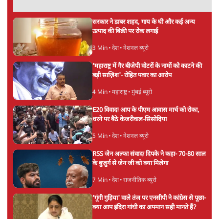
‘राष्ट्रविरोधी’ नैरेटिव का सच: कॉकरोचों ने बदल दी
सत्ता और संघ की रणनीति
9 Min
•
विश्लेषण
•
आशुतोष
पुलिस पूछताछ के बाद उदयनिधि स्टालिन रिहा; बोले-
'सरकार ने आतंकी जैसा बर्ताव किया'
7 Min
•
तमिलनाडु
•
सत्य ब्यूरो
Advertisement
सरकार ने डाबर शहद, गाय के घी और कई अन्य
उत्पाद की बिक्री पर रोक लगाई
3 Min
•
देश
•
नेशनल ब्यूरो
'महाराष्ट्र में गैर बीजेपी वोटरों के नामों को काटने की
बड़ी साज़िश'- रोहित पवार का आरोप
4 Min
•
महाराष्ट्र
•
मुंबई ब्यूरो