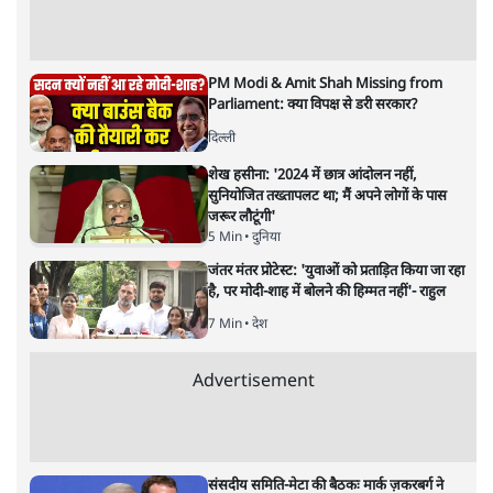
7 Min
•
उत्तर प्रदेश
शेख हसीना की प्रेस कॉन्फ्रेंस में शामिल हुए क्रिकेटर
शाकिब अल हसन के घर पर पेट्रोल बम से हमला
5 Min
•
दुनिया
गैस भंडार बढ़ाने के लिए क्या उपभोक्ताओं पर सरकार
लगाएगी नई लेवी, रायटर्स की रिपोर्ट
5 Min
•
देश
Advertisement
PM Modi & Amit Shah Missing from
Parliament: क्या विपक्ष से डरी सरकार?
दिल्ली
शेख हसीना: '2024 में छात्र आंदोलन नहीं,
सुनियोजित तख्तापलट था; मैं अपने लोगों के पास
जरूर लौटूंगी'