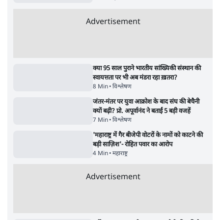
पाठकों की पसन्द
RSS नेता की जंतर मंतर आंदोलन पर टिप्पणी- सीधे
फायरिंग कराता, महिलाओं का रेप करवाता
4 Min
•
देश
शिक्षा संस्थान ‘विद्यार्थी’ नहीं, ‘अनुयायी’ तैयार कर
रहे, राहुल गांधी के बयान से छिड़ी नई बहस
6 Min
•
वक़्त-बेवक़्त
इंस्टाग्राम पर आरक्षण हटाओ आंदोलन का शिगूफा,
क्या Gen Z एकता तोड़ने की मुहिम?
7 Min
•
देश
Advertisement
क्या 95 साल पुराने भारतीय सांख्यिकी संस्थान की
स्वायत्तता पर भी अब मंडरा रहा ख़तरा?
8 Min
•
विश्लेषण