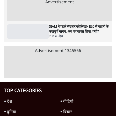
शाह के ख़िलाफ़ संसद में विपक्ष का मार्च, 'गृह मंत्री
मुंह छुपा रहे हैं क्योंकि वो छात्रों के गुनहगार हैं'
5 Min
•
देश
जंतर-मंतर प्रोटेस्ट- 'ताकतवर सरकार के नाम पर
आक्रामकता न दिखाए पुलिस, जेन जी को सुने': SC
5 Min
•
देश
E20: बॉम्बे हाईकोर्ट ने मेटा, गूगल, X से गडकरी के
खिलाफ कंटेंट हटाने को कहा
5 Min
•
देश
Advertisement
SIAM ने पहले सरकार को लिखा- E20 से वाहनों के
कलपुर्जे खराब, अब पत्र वापस लिया, क्यों?
7 Min
•
देश
Advertisement
1345566