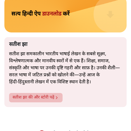
इकोनॉमी”, “उत्पादकता”, “लचीलापन”—सब कुछ एक अनुभवी
नेता की सहजता से पिरोया गया।
2019 के बही‑खाता वाले प्रतीकवाद से वे बहुत आगे आ चुकी हैं।
अब वे नार्थ ब्लॉक के हर गलियारे को जानने वाली वित्त मंत्री की
और पढ़ें
तरह बोलती हैं। लेकिन इस आत्मविश्वास के नीचे जो सामग्री है, वह
उतनी ही अनुमानित और दोहराव भरी।
सत्य हिन्दी ऐप
डाउनलोड
करें
सतीश झा
सतीश झा समकालीन भारतीय भाषाई लेखन के सबसे सूक्ष्म,