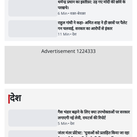
जंतर-मंतर पर युवा आक्रोश के बाद संघ की बेचैनी
क्यों बढ़ी? प्रो. अपूर्वानंद ने बताईं 5 बड़ी वजहें
7 Min
•
विश्लेषण
'महाराष्ट्र में गैर बीजेपी वोटरों के नामों को काटने की
बड़ी साज़िश'- रोहित पवार का आरोप
4 Min
•
महाराष्ट्र
Advertisement
धर्मेन्द्र प्रधान का इस्तीफ़ा: उड़ गए मोदी की छवि के
परखचे।
6 Min
•
वक़्त-बेवक़्त
राहुल गांधी ने कहा- अमित शाह ने ही छात्रों पर पैलेट
गन चलवाई, सरकार का आरोपों से इंकार
11 Min
•
देश
Advertisement
1224333