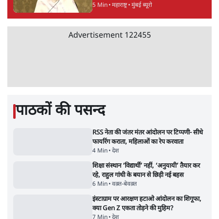
E20 विवादः आप के पीएम आवास मार्च को रोका,
धरने पर बैठे केजरीवाल-सिसोदिया
5 Min
•
देश
•
नेशनल ब्यूरो
RSS जेन अल्फा संवादः दिपके ने कहा- 70-80 साल
के बुजुर्ग से जेन जी को क्या मिलेगा
7 Min
•
देश
•
राजनीतिक ब्यूरो
'गूंगी गुड़िया' वाले तंज पर एनसीपी ने कांग्रेस से पूछा-
क्या आप इंदिरा गांधी का अपमान सही मानते हैं?
5 Min
•
महाराष्ट्र
•
मुंबई ब्यूरो
Advertisement
122455