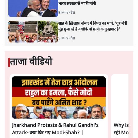
5 Min
•
दुनिया
जंतर मंतर प्रोटेस्ट: 'युवाओं को प्रताड़ित किया जा रहा
है, पर मोदी-शाह में बोलने की हिम्मत नहीं'- राहुल
7 Min
•
देश
Advertisement
संसदीय समिति-मेटा की बैठकः मार्क ज़करबर्ग ने
भारत सरकार से माफी मांगी
5 Min
•
देश
शाह के ख़िलाफ़ संसद में विपक्ष का मार्च, 'गृह मंत्री
मुंह छुपा रहे हैं क्योंकि वो छात्रों के गुनहगार हैं'
5 Min
•
देश