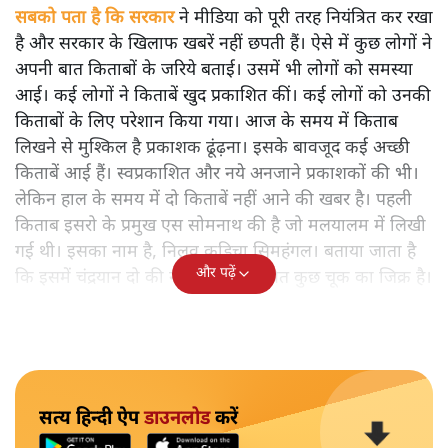
सबको पता है कि सरकार
ने मीडिया को पूरी तरह नियंत्रित कर रखा
है और सरकार के खिलाफ खबरें नहीं छपती हैं। ऐसे में कुछ लोगों ने
अपनी बात किताबों के जरिये बताई। उसमें भी लोगों को समस्या
आई। कई लोगों ने किताबें खुद प्रकाशित कीं। कई लोगों को उनकी
किताबों के लिए परेशान किया गया। आज के समय में किताब
लिखने से मुश्किल है प्रकाशक ढूंढ़ना। इसके बावजूद कई अच्छी
किताबें आई हैं। स्वप्रकाशित और नये अनजाने प्रकाशकों की भी।
लेकिन हाल के समय में दो किताबें नहीं आने की खबर है। पहली
किताब इसरो के प्रमुख एस सोमनाथ की है जो मलयालम में लिखी
गई थी। इसका नाम है, निलवु कुडिचा सिमहंगल। बताया जाता है
और पढ़ें
कि इसमें चंद्रयान दो की नाकामी से संबंधित कुछ चूक का जिक्र है।
सत्य हिन्दी ऐप
डाउनलोड
करें