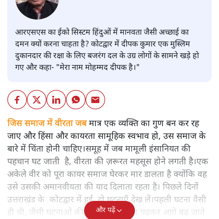
आरएसएस का ईको सिस्टम हिंदुओं में मानवता जैसी अच्छाई का
दमन क्यों करना चाहता है? कोटद्वार में दीपक कुमार एक मुस्लिम
दुकानदार की रक्षा के लिए बजरंग दल के उग्र लोगों के सामने खड़े हो
गए और कहा- "मेरा नाम मोहम्मद दीपक है।"
जिस समाज में वीरता जब
मात्र एक व्यक्ति का गुण बन कर रह
जाए और हिंसा और कायरता सामूहिक स्वभाव हो, उस समाज के
बारे में चिंता होनी चाहिए।समूह में जब मामूली इंसानियत की
पहचान घट जाती है, वीरता की ज़रूरत महसूस होने लगती है।एक
अकेले वीर को पूरा कायर समाज घेरकर मार डालता है क्योंकि वह
उसे उसकी अमानवीयता की याद दिलाता रहता है। पिछले दिनों
उत्तराखंड के कोटद्वार में हुई दो घटनाएँ देख लें।पहली घटना वैसी
और पढ़ें
ही थी, जैसी घटनाओं की खबर हम रोज़ाना पढ़कर आगे बढ़ जाते