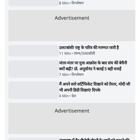
6 Min
•
देश
Advertisement
"40 करोड़ युवाओं की ताकत!" Prayagraj में
Rahul Gandhi ने क्यों कही दर्द, डाटा, दौलत की
बात?
1 Min
•
उत्तर प्रदेश
'Chhatron Ki Goonj' Political War! Ajay
Rai, Tarun Chugh & Shatrughan on
Rahul Gandhi
1 Min
•
उत्तर प्रदेश
ताजा वीडियो