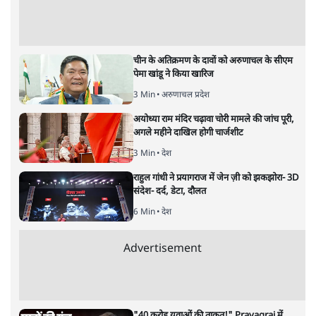
अनन्त मित्तल
यह बजट नीतिगत नतीजों से ज़्यादा घोषणाओं पर टिका क्यों दिखता
है? आंकड़ों, ज़मीनी हकीकत और वादों के बीच घोषणा-प्रधान बजट
की आलोचनात्मक पड़ताल।