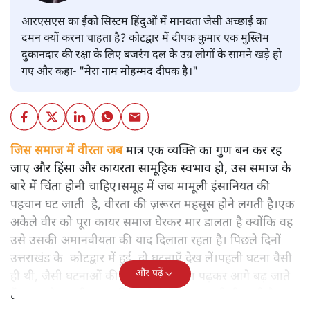
आरएसएस का ईको सिस्टम हिंदुओं में मानवता जैसी अच्छाई का
दमन क्यों करना चाहता है? कोटद्वार में दीपक कुमार एक मुस्लिम
दुकानदार की रक्षा के लिए बजरंग दल के उग्र लोगों के सामने खड़े हो
गए और कहा- "मेरा नाम मोहम्मद दीपक है।"
जिस समाज में वीरता जब
मात्र एक व्यक्ति का गुण बन कर रह
जाए और हिंसा और कायरता सामूहिक स्वभाव हो, उस समाज के
बारे में चिंता होनी चाहिए।समूह में जब मामूली इंसानियत की
पहचान घट जाती है, वीरता की ज़रूरत महसूस होने लगती है।एक
अकेले वीर को पूरा कायर समाज घेरकर मार डालता है क्योंकि वह
उसे उसकी अमानवीयता की याद दिलाता रहता है। पिछले दिनों
उत्तराखंड के कोटद्वार में हुई दो घटनाएँ देख लें।पहली घटना वैसी
और पढ़ें
ही थी, जैसी घटनाओं की खबर हम रोज़ाना पढ़कर आगे बढ़ जाते
हैं।भारत के तक़रीबन हर हिस्से से ऐसी खबर आती ही रहती है।