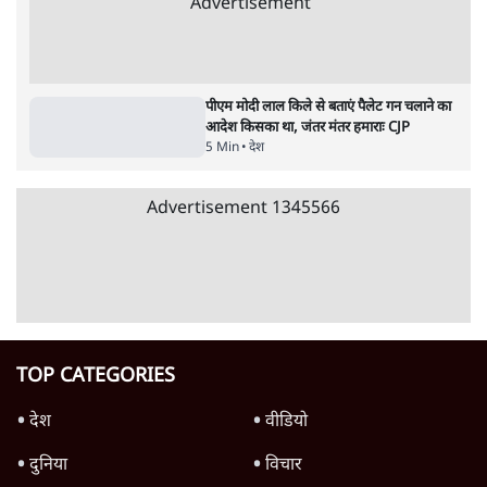
4 Min
•
देश
•
नेशनल ब्यूरो
झारखंड में छात्र नेताओं और सरकार की बातचीत
बेनतीजा, आंदोलन जारी
5 Min
•
देश
•
सत्य ब्यूरो
राहुल गांधी के जेन ज़ी इवेंट 'छात्रों की गूंज' को शर्तों
के साथ मंज़ूरी देना पड़ा
5 Min
•
देश
•
राजनीतिक ब्यूरो
Advertisement
122455
पाठकों की पसन्द