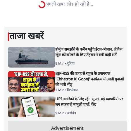
संस्कृति और भाषा पर उनकी दृष्टि गहरी और साफ़ है। उनकी शैली—
सरल भाषा में जटिल प्रश्नों को खोलने की—उन्हें आज के
हिंदी‑हिंदुस्तानी लेखन में एक विशिष्ट स्थान देती है।
सतीश झा
की और स्टोरी पढ़ें
नतीजों पर परदे डालता घोषणा प्रधान
बजट!
अर्थतंत्र
|
अनन्त मित्तल
|
1 FEB, 2026