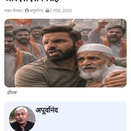
वक़्त-बेवक़्त
|
अपूर्वानंद
|
2 FEB, 2026
दीपक
अपूर्वानंद