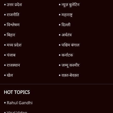
जनता का 2.32 करोड़ रोज़ाना खर्चः योगी सरकार ने
विज्ञापनों पर उड़ाने में मोदी 3.0 को भी पीछे छोड़ा
7 Min
•
उत्तर प्रदेश
शिक्षा संस्थान ‘विद्यार्थी’ नहीं, ‘अनुयायी’ तैयार कर
रहे, राहुल गांधी के बयान से छिड़ी नई बहस
6 Min
•
वक़्त-बेवक़्त
क्या 95 साल पुराने भारतीय सांख्यिकी संस्थान की
स्वायत्तता पर भी अब मंडरा रहा ख़तरा?
8 Min
•
विश्लेषण
Advertisement
उलटबांसीः राष्ट्र के चरित्र की मरम्मत जारी है
11 Min
•
व्यंग्य/उलटबाँसी
जंतर-मंतर पर युवा आक्रोश के बाद संघ की बेचैनी
क्यों बढ़ी? प्रो. अपूर्वानंद ने बताईं 5 बड़ी वजहें
7 Min
•
विश्लेषण
मैं अपने सारे सर्टिफिकेट दिखाने को तैयार, मोदी जी