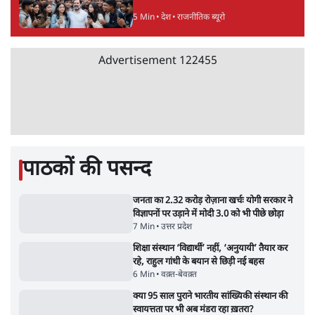
की भारी भीड़
1 Min
•
विश्लेषण
UPI नागरिकों के लिए रहेगा मुफ्त, बड़े व्यापारियों पर
लग सकता है मामूली चार्ज: केंद्र
9 Min
•
अर्थतंत्र
Advertisement
चीन के अतिक्रमण के दावों को अरुणाचल के सीएम
पेमा खांडू ने किया खारिज
3 Min
•
अरुणाचल प्रदेश
अयोध्या राम मंदिर चढ़ावा चोरी मामले की जांच पूरी,
अगले महीने दाखिल होगी चार्जशीट
3 Min
•
देश
राहुल गांधी ने प्रयागराज में जेन ज़ी को झकझोरा- 3D
संदेश- दर्द, डेटा, दौलत