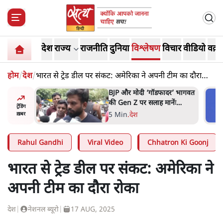
देश
राज्य
राजनीति
दुनिया
विश्लेषण
विचार
वीडियो
वक़्त
होम
/
देश
/
भारत से ट्रेड डील पर संकट: अमेरिका ने अपनी टीम का दौरा
रोका
ं, पूरी दाल
BJP और मोदी ‘गॉडफादर’ भागवत
रबाद कर
की Gen Z पर सलाह मानेंः
ट्रेंडिंग
अभिजीत दिपके
5 Min
.
देश
ख़बर
Rahul Gandhi
Viral Video
Chhatron Ki Goonj
भारत से ट्रेड डील पर संकट: अमेरिका ने
अपनी टीम का दौरा रोका
देश
|
नेशनल ब्यूरो
|
17 AUG, 2025