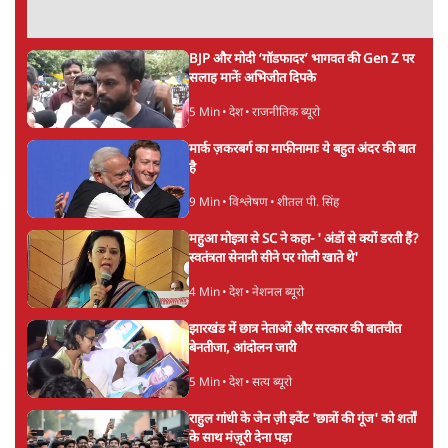
अनुवादक हैं।
अनन्त मित्तल
की और स्टोरी पढ़ें
अगली खबर लोड हो रही है...
ताजा खबरें
होर्मुज समझौते के करीब पहुँचे ईरान-ओमान, लेकिन
स्ट्रेट को खोलने के लिए तेहरान ने रखी कड़ी शर्तें
8 Min
•
दुनिया
BJP-RSS की वजह से राहुल के प्रयागराज
'Chhatron Ki Goonj' कार्यक्रम में उमड़ी युवाओं