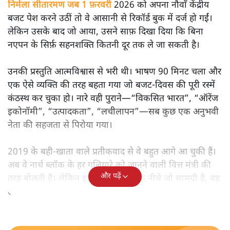
मोदी सरकार का बजट 2026 बड़े बदलाव का वादा करता दिखता है,
लेकिन क्या वह देहलीज़ पार कर पाया? नीतिगत झिझक, अधूरे सुधार
और ठहरे फैसलों के बीच बजट की आलोचनात्मक समीक्षा पढ़िए।
निर्मला सीतारमण जब 1 फ़रवरी
2026 को अपना नौवाँ केंद्रीय
बजट पेश करने उठीं तो वे आसानी से रिकॉर्ड बुक में दर्ज हो गईं।
लेकिन उसके बाद जो आया, उसने साफ़ दिखा दिया कि बिना
नएपन के सिर्फ़ सहनशक्ति कितनी दूर तक ले जा सकती है।
उनकी प्रस्तुति आत्मविश्वास से भरी थी। भाषण 90 मिनट चला और
एक ऐसे व्यक्ति की तरह बहता गया जो बजट‑दिवस की पूरी रस्में
कंठस्थ कर चुका हो। नारे वही पुराने—“विकसित भारत”, “ऑरेंज
इकोनॉमी”, “उत्पादकता”, “लचीलापन”—सब कुछ एक अनुभवी