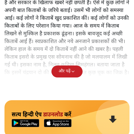
है और सरकार के खिलाफ खबरें नहीं छपती हैं। ऐसे में कुछ लोगों ने
अपनी बात किताबों के जरिये बताई। उसमें भी लोगों को समस्या
आई। कई लोगों ने किताबें खुद प्रकाशित कीं। कई लोगों को उनकी
किताबों के लिए परेशान किया गया। आज के समय में किताब
लिखने से मुश्किल है प्रकाशक ढूंढ़ना। इसके बावजूद कई अच्छी
किताबें आई हैं। स्वप्रकाशित और नये अनजाने प्रकाशकों की भी।
लेकिन हाल के समय में दो किताबें नहीं आने की खबर है। पहली
किताब इसरो के प्रमुख एस सोमनाथ की है जो मलयालम में लिखी
गई थी। इसका नाम है, निलवु कुडिचा सिमहंगल। बताया जाता है
और पढ़ें
कि इसमें चंद्रयान दो की नाकामी से संबंधित कुछ चूक का जिक्र है।
सत्य हिन्दी ऐप
डाउनलोड
करें