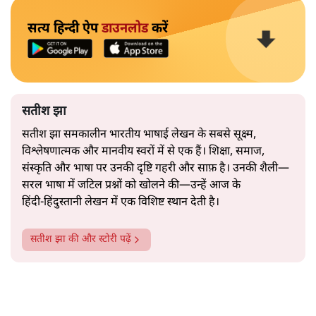
नेता की सहजता से पिरोया गया।
2019 के बही‑खाता वाले प्रतीकवाद से वे बहुत आगे आ चुकी हैं।
अब वे नार्थ ब्लॉक के हर गलियारे को जानने वाली वित्त मंत्री की
और पढ़ें
तरह बोलती हैं। लेकिन इस आत्मविश्वास के नीचे जो सामग्री है, वह
उतनी ही अनुमानित और दोहराव भरी।
सत्य हिन्दी ऐप
डाउनलोड
करें
सतीश झा
सतीश झा समकालीन भारतीय भाषाई लेखन के सबसे सूक्ष्म,
विश्लेषणात्मक और मानवीय स्वरों में से एक हैं। शिक्षा, समाज,