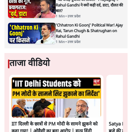
केंद्रीय वित्तमंत्री निर्मला सीतारमण द्वारा
संसद में प्रस्तुत साल
2026—27 का केंद्रीय बजट बीजेपी और प्रधानमंत्री नरेंद्र मोदी
द्वारा साल 2014 में जारी घोषणा पत्र की तरह वायदों का पुलिंदा
है। बजट में अधिकांश योजनाओं का साल—दो साल में तो
अर्थव्यवस्था पर कोई असर दिखता प्रतीत नहीं होता। इसकी वजह
दुर्लभ खनिज गलियारे से लेकर नए जलमार्गों के विकास तक
लगभग सभी बड़ी परियोजनाओं के लागू होने की अवधि खासी लंबी
होना है। इसी तरह रोजगार संवर्धन के दावे वाली पर्यटन सुविधाओं
के विस्तार एवं उनके लिए टूरिस्ट गाइड आदि के प्रशिक्षण एवं पैरा
मेडिकल सेवाओं के लिए प्रशिक्षण सुविधाओं की स्थापना अथवा
विस्तार एवं क्लाउड कंप्यूटिंग नेटवर्क के विस्तार के लिए स्वदेशी
डेटा सेंटरों की स्थापना संबंधी घोषणाओं के लागू होने में लंबा समय
लगने की आशंका है।
बजट की अधिकतर घोषणा अर्थव्यवस्था में दूरगामी परिवर्तनों की
नीयत से की गई हैं जिनसे अगले वित्तवर्ष में तो कोई रोजगार बढ़ने