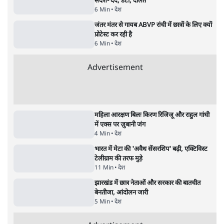
'E20- दाल में काला नहीं, पूरी दाल ही काली; वाहनों
को बरबाद कर रहा है इथेनॉल': राहुल
5 Min
•
देश
•
नेशनल ब्यूरो
Advertisement
BJP और मोदी ‘गॉडफादर’ भागवत की Gen Z पर
सलाह मानेंः अभिजीत दिपके
5 Min
•
देश
•
राजनीतिक ब्यूरो
मार्क ज़करबर्ग का माफीनामाः ये बहुत अंदर की बात
है
9 Min
•
विश्लेषण
•
शीतल पी. सिंह
महुआ मोइत्रा से SC ने कहा- ' अंडों से क्यों डरती हैं?
स्वतंत्रता सेनानी सीने पर गोली खाते थे'