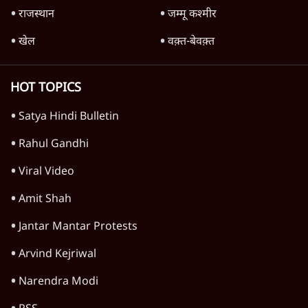
आंदोलन देश-विरोधी नहीं'; अतुल लिमये बोले थे-
'एंटी नेशनल'
6 Min
•
देश
'अमित शाह के संसद में आने पर विचार करे सरकार':
राज्यसभा सभापति ने केंद्र से कहा
5 Min
•
देश
कॉकरोच जनता पार्टी ने की देशव्यापी अभियान की
घोषणा- 'क्या बोलती पब्लिक'
4 Min
•
देश
Advertisement
राहुल गांधी के 'छात्रों की गूंज' कार्यक्रम की मंज़ूरी
प्रयागराज में रद्द, कांग्रेस बोली- 'हर हाल में होगा'
6 Min
•
देश
मेटा के सरेंडर के बाद भारत में केजरीवाल का इंस्टा
हैंडल बैनः AAP का आरोप
3 Min
•
देश