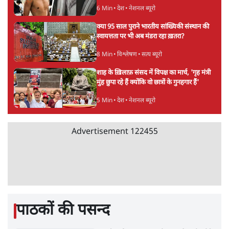
कॉकरोच जनता पार्टी ने की देशव्यापी अभियान की
घोषणा- 'क्या बोलती पब्लिक'
4 Min
•
देश
झारखंड के आंदोलनकारी छात्रों ने दबाव बढ़ाया,
सीएम हेमंत सोरेन का इस्तीफा मांगा, 10 को घेरेंगे
विधानसभा
4 Min
•
झारखंड
ताजा वीडियो