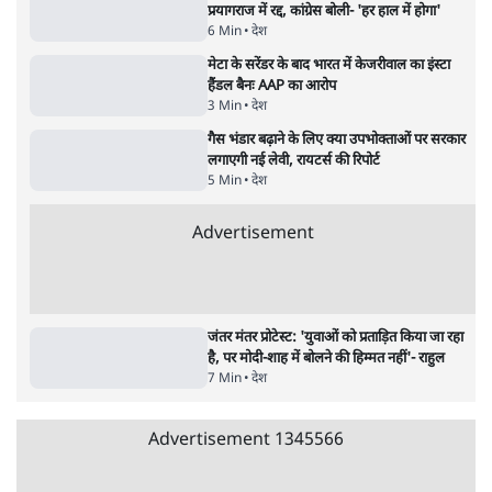
इंस्टाग्राम पर आरक्षण हटाओ आंदोलन का शिगूफा,
क्या Gen Z एकता तोड़ने की मुहिम?
7 Min
•
देश
Advertisement
जनता का 2.32 करोड़ रोज़ाना खर्चः योगी सरकार ने
विज्ञापनों पर उड़ाने में मोदी 3.0 को भी पीछे छोड़ा
7 Min
•
उत्तर प्रदेश
क्या 95 साल पुराने भारतीय सांख्यिकी संस्थान की
स्वायत्तता पर भी अब मंडरा रहा ख़तरा?
8 Min
•
विश्लेषण
जंतर-मंतर पर युवा आक्रोश के बाद संघ की बेचैनी
क्यों बढ़ी? प्रो. अपूर्वानंद ने बताईं 5 बड़ी वजहें
7 Min
•
विश्लेषण
Advertisement