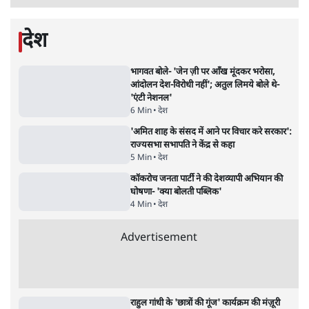
शाह के ख़िलाफ़ संसद में विपक्ष का मार्च, 'गृह मंत्री
मुंह छुपा रहे हैं क्योंकि वो छात्रों के गुनहगार हैं'
5 Min
•
देश
•
नेशनल ब्यूरो
Advertisement
122455
पाठकों की पसन्द
RSS नेता की जंतर मंतर आंदोलन पर टिप्पणी- सीधे
फायरिंग कराता, महिलाओं का रेप करवाता
4 Min
•
देश
शिक्षा संस्थान ‘विद्यार्थी’ नहीं, ‘अनुयायी’ तैयार कर
रहे, राहुल गांधी के बयान से छिड़ी नई बहस
6 Min
•
वक़्त-बेवक़्त