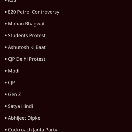
गैस भंडार बढ़ाने के लिए क्या उपभोक्ताओं पर सरकार
लगाएगी नई लेवी, रायटर्स की रिपोर्ट
5 Min
•
देश
Advertisement
जंतर मंतर प्रोटेस्ट: 'युवाओं को प्रताड़ित किया जा रहा
है, पर मोदी-शाह में बोलने की हिम्मत नहीं'- राहुल
7 Min
•
देश
Advertisement
1345566
TOP CATEGORIES