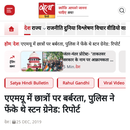
देश
राज्य
राजनीति
दुनिया
विश्लेषण
विचार
वीडियो
वक़्त
होम
/
देश
/
एएमयू में छात्रों पर बर्बरता, पुलिस ने फेंके थे स्टन ग्रेनेड: रिपोर्ट
 बैठकः
जंतर-मंतर प्रोटेस्ट- 'ताकतवर
 सरकार से
सरकार के नाम पर आक्रामकता न
ट्रेंडिंग
दिखाए पुलिस, जेन जी को सुने':
5 Min
.
देश
ख़बर
SC
Satya Hindi Bulletin
Rahul Gandhi
Viral Video
एएमयू में छात्रों पर बर्बरता, पुलिस ने
फेंके थे स्टन ग्रेनेड: रिपोर्ट
देश
|
25 DEC, 2019