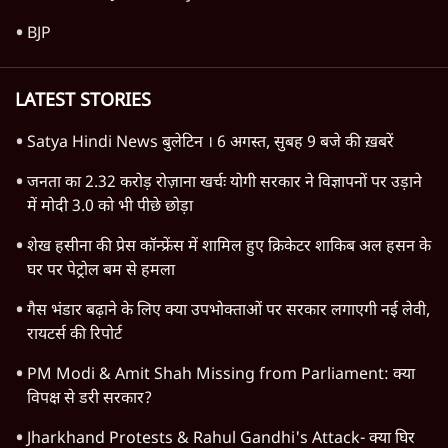
देश
वीडियो
दुनिया
विचार
उत्तर प्रदेश
न्यूज़ बुलेटिन
महाराष्ट्र
राजनीति
दिल्ली
विश्लेषण
बिहार
अर्थतंत्र
मध्य प्रदेश
पश्चिम बंगाल
पंजाब
कर्नाटक
राजस्थान
जम्मू कश्मीर
खेल
वक़्त-बेवक़्त