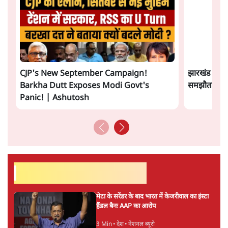
अगली खबर लोड हो रही है...
ताजा खबरें
Abhijeet Dipke Press Conference: CJP
का 'Kya Bolti Public' अभियान, चुनाव नहीं
लड़ेगी CJP!
दिल्ली
Urmilesh Exposes Voter List Plan: क्या
पिछड़ों और दलितों का वोट काट देगी BJP?
विश्लेषण
भागवत बोले- 'जेन ज़ी पर आँख मूंदकर भरोसा,
आंदोलन देश-विरोधी नहीं'; अतुल लिमये बोले थे-
'एंटी नेशनल'
6 Min
•
देश