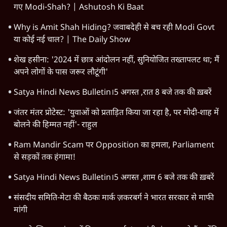
HOT TOPICS
Satya Hindi Bulletin
Rahul Gandhi
Viral Video
Amit Shah
Jantar Mantar Protests
Arvind Kejriwal
Narendra Modi
RSS
E20 Petrol Controversy
Mohan Bhagwat