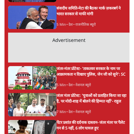
Advertisement
अतीक अहमद के बेटे अबान अहमद की सड़क हादसे
में मौत, जेल में बंद भाई से मिलने जा रहे थे
5 Min
•
उत्तर प्रदेश
उलटबांसीः राष्ट्र के चरित्र की मरम्मत जारी है
11 Min
•
व्यंग्य/उलटबाँसी
'अमित शाह के संसद में आने पर विचार करे सरकार':
राज्यसभा सभापति ने केंद्र से कहा
5 Min
•
देश
Advertisement