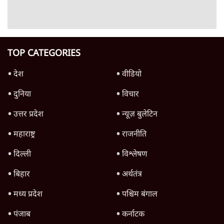
'महाराष्ट्र में गैर बीजेपी वोटरों के नामों को काटने की
बड़ी साज़िश'- रोहित पवार का आरोप
4 Min
•
महाराष्ट्र
राहुल गांधी ने कहा- अमित शाह ने ही छात्रों पर पैलेट
गन चलवाई, सरकार का आरोपों से इंकार
11 Min
•
देश
Advertisement
1224333
देश
भागवत बोले- 'जेन ज़ी पर आँख मूंदकर भरोसा,