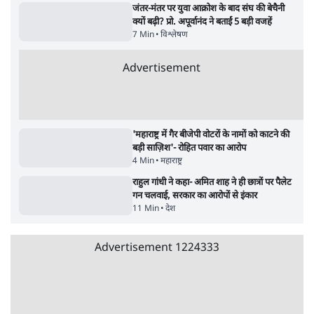
Advertisement
जंतर-मंतर प्रोटेस्ट- 'ताकतवर सरकार के नाम पर
आक्रामकता न दिखाए पुलिस, जेन जी को सुने': SC
5 Min
•
देश
•
नेशनल ब्यूरो
जंतर मंतर प्रोटेस्ट: 'युवाओं को प्रताड़ित किया जा रहा
है, पर मोदी-शाह में बोलने की हिम्मत नहीं'- राहुल
7 Min
•
देश
•
नेशनल ब्यूरो
पेंटर प्रशांत की दर्दनाक दास्तान- जंतर मंतर पर पैलेट
गन से 5 नहीं, 6 लोग घायल हुए
6 Min
•
देश
•
नेशनल ब्यूरो
क्या 95 साल पुराने भारतीय सांख्यिकी संस्थान की
स्वायत्तता पर भी अब मंडरा रहा ख़तरा?
8 Min
•
विश्लेषण
•
सत्य ब्यूरो