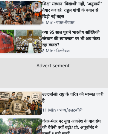
शिक्षा संस्थान ‘विद्यार्थी’ नहीं, ‘अनुयायी’
तैयार कर रहे, राहुल गांधी के बयान से
छिड़ी नई बहस
6 Min
•
वक़्त-बेवक़्त
क्या 95 साल पुराने भारतीय सांख्यिकी
संस्थान की स्वायत्तता पर भी अब मंडरा
रहा ख़तरा?
8 Min
•
विश्लेषण
Advertisement
उलटबांसीः राष्ट्र के चरित्र की मरम्मत जारी
है
11 Min
•
व्यंग्य/उलटबाँसी
जंतर-मंतर पर युवा आक्रोश के बाद संघ
की बेचैनी क्यों बढ़ी? प्रो. अपूर्वानंद ने