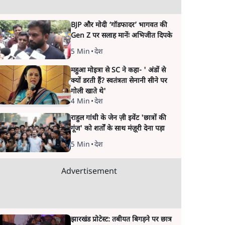
BJP और मोदी ‘गॉडफादर’ भागवत की
Gen Z पर सलाह मानेंः अभिजीत दिपके
5 Min
•
देश
महुआ मोइत्रा से SC ने कहा- ' अंडों से
क्यों डरती हैं? स्वतंत्रता सेनानी सीने पर
गोली खाते थे'
4 Min
•
देश
राहुल गांधी के जेन ज़ी इवेंट 'छात्रों की
गूंज' को शर्तों के साथ मंज़ूरी देना पड़ा
5 Min
•
देश
Advertisement
झारखंड प्रोटेस्ट: तबीयत बिगड़ने पर छात्र