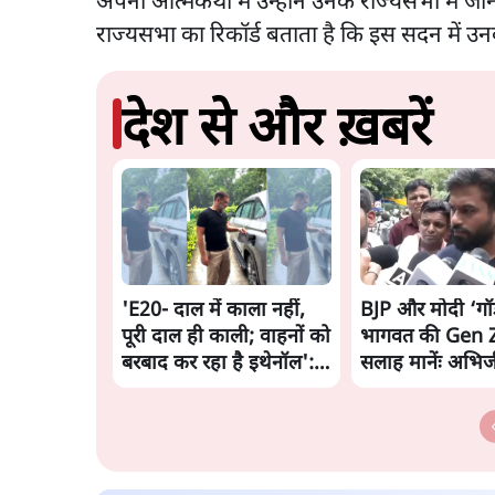
अपनी आत्मकथा में उन्होंने उनके राज्यसभा में ज
राज्यसभा का रिकॉर्ड बताता है कि इस सदन में उन
देश से और ख़बरें
'E20- दाल में काला नहीं,
BJP और मोदी ‘ग
पूरी दाल ही काली; वाहनों को
भागवत की Gen Z
बरबाद कर रहा है इथेनॉल':
सलाह मानेंः अभिज
राहुल