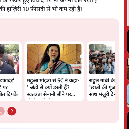
ाने को लेकर हुए विवाद पर भी अपनी बात रखी है।
की हाज़िरी 10 फ़ीसदी से भी कम रही है।
ॉडफादर’
महुआ मोइत्रा से SC ने कहा-
राहुल गांधी के जेन ज़ी
 पर
' अंडों से क्यों डरती हैं?
'छात्रों की गूंज' को शर्
ीत दिपके
स्वतंत्रता सेनानी सीने पर
साथ मंज़ूरी देना पड़ा
गोली खाते थे'