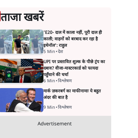
ताजा खबरें
'E20- दाल में काला नहीं, पूरी दाल ही
काली; वाहनों को बरबाद कर रहा है
इथेनॉल': राहुल
5 Min
•
देश
UPI पर प्रस्तावित शुल्क के पीछे ट्रंप का
दबाव? वीजा-मास्टरकार्ड को फायदा
पहुँचाने की चर्चा
6 Min
•
विश्लेषण
मार्क ज़करबर्ग का माफीनामाः ये बहुत
अंदर की बात है
9 Min
•
विश्लेषण
Advertisement