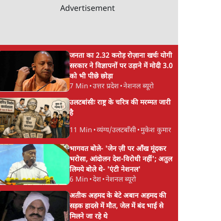
Advertisement
जनता का 2.32 करोड़ रोज़ाना खर्चः योगी
सरकार ने विज्ञापनों पर उड़ाने में मोदी 3.0
को भी पीछे छोड़ा
7 Min
•
उत्तर प्रदेश
•
नेशनल ब्यूरो
उलटबांसीः राष्ट्र के चरित्र की मरम्मत जारी
है
11 Min
•
व्यंग्य/उलटबाँसी
•
मुकेश कुमार
 इवेंट
SC-ST आरक्षण में क्रीमी
सीजेपी ने अपना 4 सूत्री
भागवत बोले- 'जेन ज़ी पर आँख मूंदकर
तों के
लेयर क्यों नहीं? केंद्र ने सुप्रीम
एजेंडा जारी किया- शिक्ष
भरोसा, आंदोलन देश-विरोधी नहीं'; अतुल
कोर्ट में बताया कारण
रोज़गार, सरकारी संस्था
लिमये बोले थे- 'एंटी नेशनल'
की जवाबदेही
6 Min
•
देश
•
नेशनल ब्यूरो
अतीक अहमद के बेटे अबान अहमद की
सड़क हादसे में मौत, जेल में बंद भाई से
मिलने जा रहे थे