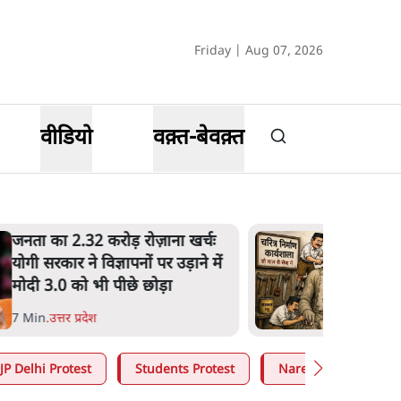
Friday | Aug 07, 2026
वीडियो
वक़्त-बेवक़्त
उलटबांसीः राष्ट्र के चरित्र की मरम्मत
जारी है
11 Min
.
व्यंग्य/उलटबाँसी
JP Delhi Protest
Students Protest
Narendra Modi