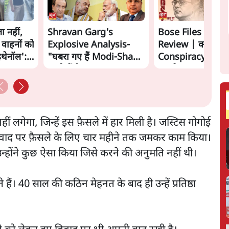
ा नहीं,
Shravan Garg's
Bose Files Film
 वाहनों को
Explosive Analysis-
Review | क्या
इथेनॉल':
"घबरा गए हैं Modi-Shah,
Conspiracy का स
ख़तरे में है Sangh!" | The
सामने?
Daily Show
ं लगेगा, जिन्हें इस फ़ैसले में हार मिली है। जस्टिस गोगोई
 विवाद पर फ़ैसले के लिए चार महीने तक जमकर काम किया।
 उन्होंने कुछ ऐसा किया जिसे करने की अनुमति नहीं थी।
हैं। 40 साल की कठिन मेहनत के बाद ही उन्हें प्रतिष्ठा
ै।