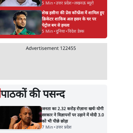
5 Min
•
उत्तर प्रदेश
•
लखनऊ ब्यूरो
शेख हसीना की प्रेस कॉन्फ्रेंस में शामिल हुए
क्रिकेटर शाकिब अल हसन के घर पर
पेट्रोल बम से हमला
5 Min
•
दुनिया
•
विदेश डेस्क
Advertisement
122455
पाठकों की पसन्द
जनता का 2.32 करोड़ रोज़ाना खर्चः योगी
सरकार ने विज्ञापनों पर उड़ाने में मोदी 3.0
को भी पीछे छोड़ा
7 Min
•
उत्तर प्रदेश