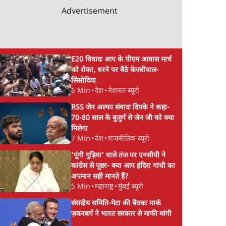
Advertisement
E20 विवादः आप के पीएम आवास मार्च
को रोका, धरने पर बैठे केजरीवाल-
सिसोदिया
5 Min
•
देश
•
नेशनल ब्यूरो
RSS जेन अल्फा संवादः दिपके ने कहा-
70-80 साल के बुजुर्ग से जेन जी को क्या
मिलेगा
7 Min
•
देश
•
राजनीतिक ब्यूरो
'गूंगी गुड़िया' वाले तंज पर एनसीपी ने
कांग्रेस से पूछा- क्या आप इंदिरा गांधी का
अपमान सही मानते हैं?
5 Min
•
महाराष्ट्र
•
मुंबई ब्यूरो
संसदीय समिति-मेटा की बैठकः मार्क
ज़करबर्ग ने भारत सरकार से माफी मांगी