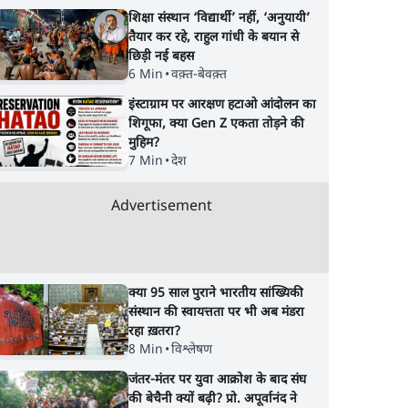
शिक्षा संस्थान ‘विद्यार्थी’ नहीं, ‘अनुयायी’
तैयार कर रहे, राहुल गांधी के बयान से
छिड़ी नई बहस
6 Min
•
वक़्त-बेवक़्त
ुवाओं
संसदीय समिति-मेटा की
शाह के ख़िलाफ़ संसद मे
इंस्टाग्राम पर आरक्षण हटाओ आंदोलन का
रहा है,
बैठकः मार्क ज़करबर्ग ने भारत
विपक्ष का मार्च, 'गृह मंत्र
शिगूफा, क्या Gen Z एकता तोड़ने की
ने की
सरकार से माफी मांगी
छुपा रहे हैं क्योंकि वो छात्
मुहिम?
के गुनहगार हैं'
7 Min
•
देश
Advertisement
क्या 95 साल पुराने भारतीय सांख्यिकी
संस्थान की स्वायत्तता पर भी अब मंडरा
रहा ख़तरा?
8 Min
•
विश्लेषण
जंतर-मंतर पर युवा आक्रोश के बाद संघ
की बेचैनी क्यों बढ़ी? प्रो. अपूर्वानंद ने