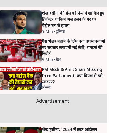
शेख हसीना की प्रेस कॉन्फ्रेंस में शामिल हुए
क्रिकेटर शाकिब अल हसन के घर पर
पेट्रोल बम से हमला
5 Min
•
दुनिया
गैस भंडार बढ़ाने के लिए क्या उपभोक्ताओं
पर सरकार लगाएगी नई लेवी, रायटर्स की
रिपोर्ट
5 Min
•
देश
PM Modi & Amit Shah Missing
from Parliament: क्या विपक्ष से डरी
सरकार?
दिल्ली
Advertisement
शेख हसीना: '2024 में छात्र आंदोलन