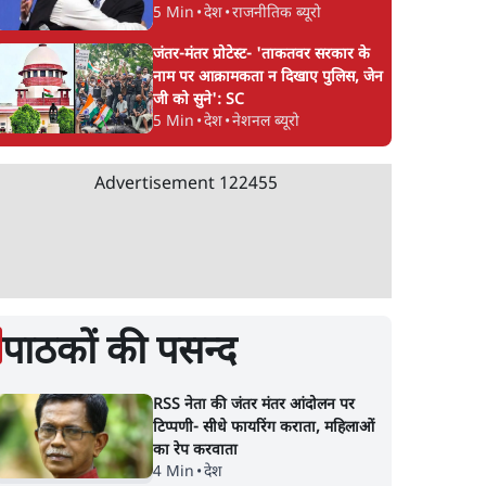
5 Min
•
देश
•
राजनीतिक ब्यूरो
जंतर-मंतर प्रोटेस्ट- 'ताकतवर सरकार के
नाम पर आक्रामकता न दिखाए पुलिस, जेन
जी को सुने': SC
5 Min
•
देश
•
नेशनल ब्यूरो
Advertisement
122455
पाठकों की पसन्द
RSS नेता की जंतर मंतर आंदोलन पर
टिप्पणी- सीधे फायरिंग कराता, महिलाओं
का रेप करवाता
4 Min
•
देश