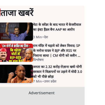
ताजा खबरें
मेटा के सरेंडर के बाद भारत में केजरीवाल
का इंस्टा हैंडल बैनः AAP का आरोप
3 Min
•
देश
राम मंदिर में चढ़ावे को लेकर विवाद: SP
के मनोज यादव ने BJP और RSS पर
निशाना साधा | CM योगी को क्लीन चिट
विश्लेषण
मिली
जनता का 2.32 करोड़ रोज़ाना खर्चः योगी
सरकार ने विज्ञापनों पर उड़ाने में मोदी 3.0
को भी पीछे छोड़ा
7 Min
•
उत्तर प्रदेश
Advertisement