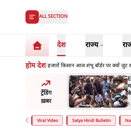
ALL SECTION
देश
राज्य
रा
होम
देश
हजारों किसान आज शंभू बॉर्डर पर क्यों जुट र
/
/
ष्ट्र में गैर बीजेपी वोटरों के नामों
E
टने की बड़ी साज़िश'- रोहित
म
ट्रेंडिंग
 का आरोप
क
ख़बर
n
.
महाराष्ट्र
5
Viral Video
Satya Hindi Bulletin
Na