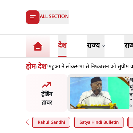
ALL SECTION
देश
राज्य
रा
होम
देश
महुआ ने लोकसभा से निष्कासन को सुप्रीम कोर्
/
/
ंसीः राष्ट्र के चरित्र की मरम्मत
भ
है
म
ट्रेंडिंग
न
ख़बर
न
in
.
व्यंग्य/उलटबाँसी
6
Rahul Gandhi
Satya Hindi Bulletin