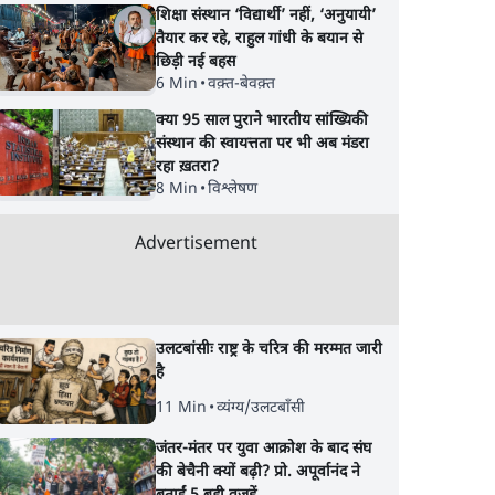
शिक्षा संस्थान ‘विद्यार्थी’ नहीं, ‘अनुयायी’
तैयार कर रहे, राहुल गांधी के बयान से
छिड़ी नई बहस
6 Min
•
वक़्त-बेवक़्त
क्या 95 साल पुराने भारतीय सांख्यिकी
संस्थान की स्वायत्तता पर भी अब मंडरा
रहा ख़तरा?
8 Min
•
विश्लेषण
Advertisement
उलटबांसीः राष्ट्र के चरित्र की मरम्मत जारी
है
11 Min
•
व्यंग्य/उलटबाँसी
जंतर-मंतर पर युवा आक्रोश के बाद संघ
की बेचैनी क्यों बढ़ी? प्रो. अपूर्वानंद ने