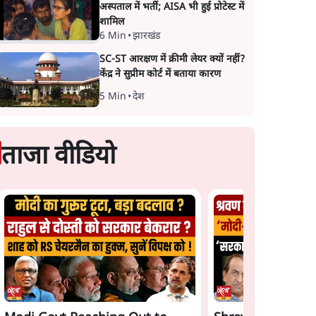
अस्पताल में भर्ती; AISA भी हुई प्रोटेस्ट में
शामिल
6 Min
•
झारखंड
SC-ST आरक्षण में क्रीमी लेयर क्यों नहीं?
केंद्र ने सुप्रीम कोर्ट में बताया कारण
5 Min
•
देश
ताजा वीडियो
Satya Hindi News
Gen Z Rejects Mo
Bulletin। 7 अगस्त ,रात 8
Bhagwat & Modi! 
च आया
बजे तक की ख़बरें
Game Plan Backfi