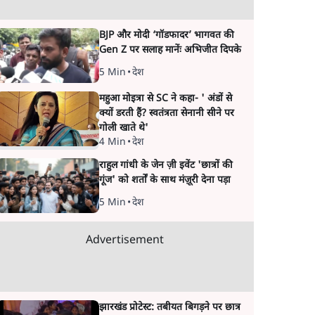
BJP और मोदी ‘गॉडफादर’ भागवत की
Gen Z पर सलाह मानेंः अभिजीत दिपके
5 Min
•
देश
महुआ मोइत्रा से SC ने कहा- ' अंडों से
क्यों डरती हैं? स्वतंत्रता सेनानी सीने पर
गोली खाते थे'
4 Min
•
देश
राहुल गांधी के जेन ज़ी इवेंट 'छात्रों की
गूंज' को शर्तों के साथ मंज़ूरी देना पड़ा
5 Min
•
देश
Advertisement
झारखंड प्रोटेस्ट: तबीयत बिगड़ने पर छात्र