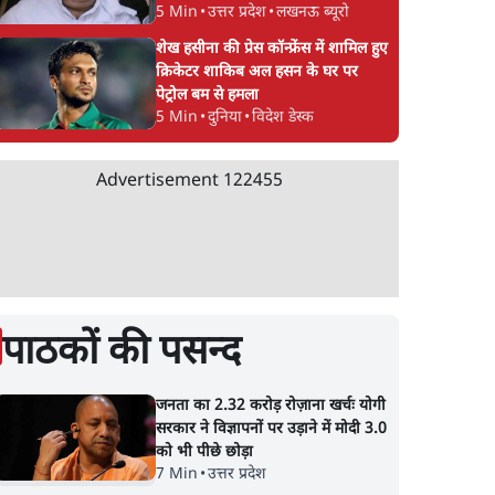
5 Min
•
उत्तर प्रदेश
•
लखनऊ ब्यूरो
शेख हसीना की प्रेस कॉन्फ्रेंस में शामिल हुए
क्रिकेटर शाकिब अल हसन के घर पर
पेट्रोल बम से हमला
5 Min
•
दुनिया
•
विदेश डेस्क
Advertisement
122455
 इवेंट
SC-ST आरक्षण में क्रीमी
सीजेपी ने अपना 4 सूत्री
तों के
लेयर क्यों नहीं? केंद्र ने सुप्रीम
एजेंडा जारी किया- शिक्ष
कोर्ट में बताया कारण
रोज़गार, सरकारी संस्था
की जवाबदेही
पाठकों की पसन्द
जनता का 2.32 करोड़ रोज़ाना खर्चः योगी
सरकार ने विज्ञापनों पर उड़ाने में मोदी 3.0
को भी पीछे छोड़ा
7 Min
•
उत्तर प्रदेश