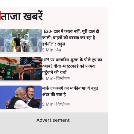
ताजा खबरें
'E20- दाल में काला नहीं, पूरी दाल ही
काली; वाहनों को बरबाद कर रहा है
इथेनॉल': राहुल
5 Min
•
देश
UPI पर प्रस्तावित शुल्क के पीछे ट्रंप का
दबाव? वीजा-मास्टरकार्ड को फायदा
पहुँचाने की चर्चा
6 Min
•
विश्लेषण
मार्क ज़करबर्ग का माफीनामाः ये बहुत
अंदर की बात है
9 Min
•
विश्लेषण
Advertisement