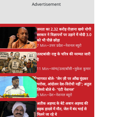
Advertisement
जनता का 2.32 करोड़ रोज़ाना खर्चः योगी
सरकार ने विज्ञापनों पर उड़ाने में मोदी 3.0
को भी पीछे छोड़ा
7 Min
•
उत्तर प्रदेश
•
नेशनल ब्यूरो
उलटबांसीः राष्ट्र के चरित्र की मरम्मत जारी
है
11 Min
•
व्यंग्य/उलटबाँसी
•
मुकेश कुमार
भागवत बोले- 'जेन ज़ी पर आँख मूंदकर
भरोसा, आंदोलन देश-विरोधी नहीं'; अतुल
लिमये बोले थे- 'एंटी नेशनल'
6 Min
•
देश
•
नेशनल ब्यूरो
अतीक अहमद के बेटे अबान अहमद की
सड़क हादसे में मौत, जेल में बंद भाई से
मिलने जा रहे थे