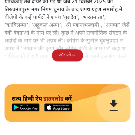
याचिकाएँ तब दायर की गई थीं जब 21 दिसंबर 2025 को
तिरुवनंतपुरम नगर निगम चुनाव के बाद शपथ ग्रहण समारोह में
बीजेपी के कई पार्षदों ने शपथ 'गुरुदेव', 'भारतमाता',
'काविलम्मा', 'अट्टुकल अम्मा', 'श्री पद्मनाभस्वामी', 'अयप्पा' जैसे
देवी-देवताओं के नाम पर ली। कुछ ने अपने राजनीतिक संगठन के
शहीदों के नाम पर भी शपथ ली। कांग्रेस के सुनील चुवत्तुपडम ने
शपथ में 'भगवान की कृपा और ओमेन चांडी के नाम पर' कहा था।
और पढ़ें
याचिकाओं में यही दावा करते हुए अदालत से इसमें हस्तक्षेप करने
की मांग की गई थी।
सत्य हिन्दी ऐप
डाउनलोड
करें