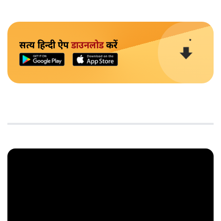
सत्य हिन्दी ऐप
डाउनलोड
करें