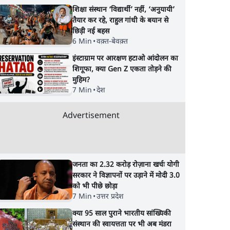
शिक्षा संस्थान ‘विद्यार्थी’ नहीं, ‘अनुयायी’
तैयार कर रहे, राहुल गांधी के बयान से
छिड़ी नई बहस
6 Min
•
वक़्त-बेवक़्त
इंस्टाग्राम पर आरक्षण हटाओ आंदोलन का
शिगूफा, क्या Gen Z एकता तोड़ने की
मुहिम?
7 Min
•
देश
Advertisement
जनता का 2.32 करोड़ रोज़ाना खर्चः योगी
सरकार ने विज्ञापनों पर उड़ाने में मोदी 3.0
को भी पीछे छोड़ा
7 Min
•
उत्तर प्रदेश
क्या 95 साल पुराने भारतीय सांख्यिकी
संस्थान की स्वायत्तता पर भी अब मंडरा