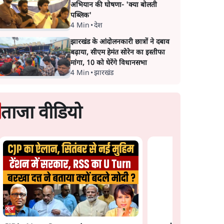
अभियान की घोषणा- 'क्या बोलती
पब्लिक'
4 Min
•
देश
झारखंड के आंदोलनकारी छात्रों ने दबाव
बढ़ाया, सीएम हेमंत सोरेन का इस्तीफा
मांगा, 10 को घेरेंगे विधानसभा
4 Min
•
झारखंड
ताजा वीडियो
प्रयागराज छात्रों की गूंज:
राहुल गांधी के Studen
Movement से घबराई
BJP?
न: फँस
भागवत बोले- 'जेन ज़ी पर
झौता
आँख मूंदकर भरोसा,
आंदोलन देश-विरोधी नहीं';