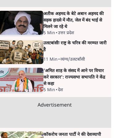
अतीक अहमद के बेटे अबान अहमद की
सड़क हादसे में मौत, जेल में बंद भाई से
मिलने जा रहे थे
5 Min
•
उत्तर प्रदेश
उलटबांसीः राष्ट्र के चरित्र की मरम्मत जारी
है
11 Min
•
व्यंग्य/उलटबाँसी
'अमित शाह के संसद में आने पर विचार
करे सरकार': राज्यसभा सभापति ने केंद्र
से कहा
5 Min
•
देश
Advertisement
कॉकरोच जनता पार्टी ने की देशव्यापी