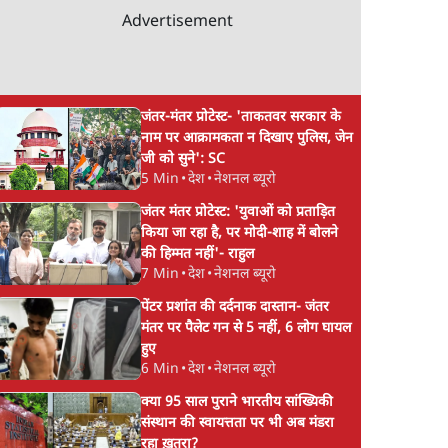
Advertisement
जंतर-मंतर प्रोटेस्ट- 'ताकतवर सरकार के
नाम पर आक्रामकता न दिखाए पुलिस, जेन
जी को सुने': SC
5 Min
•
देश
•
नेशनल ब्यूरो
जंतर मंतर प्रोटेस्ट: 'युवाओं को प्रताड़ित
किया जा रहा है, पर मोदी-शाह में बोलने
की हिम्मत नहीं'- राहुल
7 Min
•
देश
•
नेशनल ब्यूरो
पेंटर प्रशांत की दर्दनाक दास्तान- जंतर
मंतर पर पैलेट गन से 5 नहीं, 6 लोग घायल
हुए
6 Min
•
देश
•
नेशनल ब्यूरो
क्या 95 साल पुराने भारतीय सांख्यिकी
संस्थान की स्वायत्तता पर भी अब मंडरा
रहा ख़तरा?