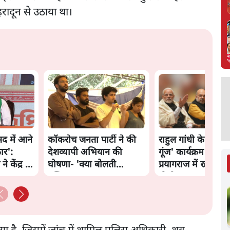
हरादून से उठाया था।
द में आने
कॉकरोच जनता पार्टी ने की
राहुल गांधी के 'छात्रों
ार':
देशव्यापी अभियान की
गूंज' कार्यक्रम की मंज़
 केंद्र से
घोषणा- 'क्या बोलती
प्रयागराज में रद्द, कांग्र
पब्लिक'
बोली- 'हर हाल में हो