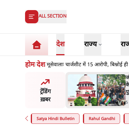
ALL SECTION
देश
राज्य
रा
होम
देश
मूसेवालाः चार्जशीट में 15 आरोपी, बिश्नोई ही
/
/
य समिति-मेटा की बैठकः मार्क
ज
र्ग ने भारत सरकार से माफी
क
ट्रेंडिंग
प
ख़बर
n
.
देश
5
Satya Hindi Bulletin
Rahul Gandhi