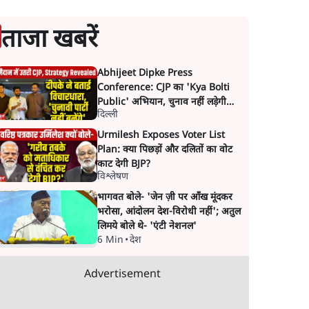
ताजा खबरें
Abhijeet Dipke Press
Conference: CJP का 'Kya Bolti
Public' अभियान, चुनाव नहीं लड़ेगी
दिल्ली
CJP!
Urmilesh Exposes Voter List
Plan: क्या पिछड़ों और दलितों का वोट
काट देगी BJP?
विश्लेषण
भागवत बोले- 'जेन ज़ी पर आँख मूंदकर
भरोसा, आंदोलन देश-विरोधी नहीं'; अतुल
लिमये बोले थे- 'एंटी नेशनल'
6 Min
•
देश
Advertisement