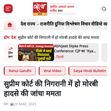
देश
राज्य
राजनीति
दुनिया
विश्लेषण
विचार
वीडियो
वक़्त
होम
/
देश
/
सुप्रीम कोर्ट की निगरानी में हो मोरबी हादसे की जांचः ममता
हा- ' अंडों
Abhijeet Dipke Press
ता सेनानी
Conference: CJP का 'Kya
ट्रेंडिंग
Bolti Public' अभियान, चुनाव
-
.
दिल्ली
ख़बर
नहीं लड़ेगी CJP!
Rahul Gandhi
Viral Video
Satya Hindi Bulletin
सुप्रीम कोर्ट की निगरानी में हो मोरबी
हादसे की जांचः ममता
देश
|
29 MAR, 2025