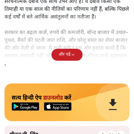
संरचनात्मक दबाव एक साथ उभर आए हैं। ये दबाव किसी एक
तिमाही या एक साल की नीतियों का परिणाम नहीं हैं, बल्कि पिछले
कई वर्षों में बने आर्थिक असंतुलनों का नतीजा हैं।
सरकार का बढ़ता कर्ज़, रुपये की कमजोरी, बॉन्ड बाजार में उथल–
पुथल, बैंकों की घटती जमा राशि, और घरेलू बचत का शेयर बाजार
की ओर तेज़ी से जाना- ये सभी संकेत इस ओर इशारा करते हैं कि
और पढ़ें
समस्या अस्थायी नहीं, बल्कि गहरी और प्रणालीगत यानी स्ट्रक्चरल
है।
सत्य हिन्दी ऐप
डाउनलोड
करें