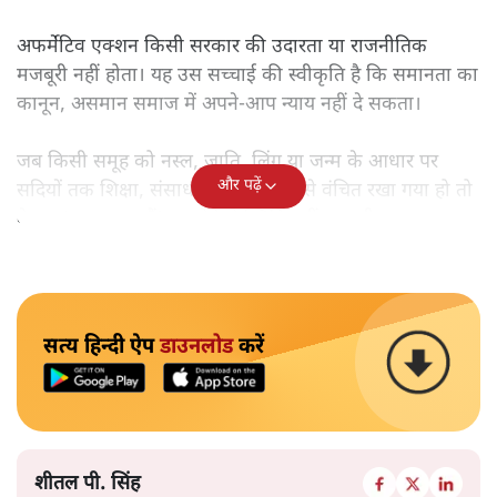
अफर्मेटिव एक्शन किसी सरकार की उदारता या राजनीतिक
मजबूरी नहीं होता। यह उस सच्चाई की स्वीकृति है कि समानता का
कानून, असमान समाज में अपने-आप न्याय नहीं दे सकता।
जब किसी समूह को नस्ल, जाति, लिंग या जन्म के आधार पर
और पढ़ें
सदियों तक शिक्षा, संसाधनों और सम्मान से वंचित रखा गया हो तो
केवल ‘सब बराबर हैं’ कह देने से स्थिति नहीं बदलती।
सत्य हिन्दी ऐप
डाउनलोड
करें
शीतल पी. सिंह