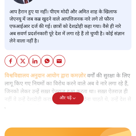
आप हैरान हुए या नहीं। पीएम मोदी और अमित शाह के खिलाफ
जेएनयू में जब कब्र खुदने वाले आपत्तिजनक नारे लगे तो फौरन
एफआईआर दर्ज की गई। छात्रों को देशद्रोही कहा गया। वैसे ही नारे
अब सवर्ण प्रदर्शनकारी पूरे देश में लगा रहे हैं तो चुप्पी है। कोई संज्ञान
लेने वाला नहीं है।
विश्वविद्यालय अनुदान आयोग द्वारा कमज़ोर
वर्गों की सुरक्षा के लिए
लागू किए गए नियमों का विरोध करने वाले अब वे नारे लगा रहे हैं,
जिनको लेकर उन्हें सख़्त ऐतराज़ हुआ करता था। सख़्त ऐतराज़ ही
और पढ़ें
नहीं वे उन्हें देशद्रोही करार देकर जेल भेज देना चाहते थे, उन्हें देश से
बाहर चले जाने को कह रहे थे।