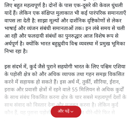
लिए बहुत महत्वपूर्ण है। दोनों के पास एक-दूसरे की केवल धुंधली
यादें हैं। लेकिन एक संक्षिप्त मुलाकात भी कई पारंपरिक समानताएँ
वापस ला देती है: साझा मूल्यों और दार्शनिक दृष्टिकोणों से लेकर
भाषाई और व्यंजन संबंधी समानताओं तक। इन लंबे समय से चली
आ रही और फलदायी संबंधों का पुनरुद्धार आज विशेष रूप से
अर्थपूर्ण है। क्योंकि भारत बहुध्रुवीय विश्व व्यवस्था में प्रमुख भूमिका
निभा रहा है।
इस संदर्भ में, कुर्द जैसे पुराने सहयोगी भारत के लिए पश्चिम एशिया
के पड़ोसी क्षेत्र को और अधिक व्यापक तथा गहन समझ विकसित
करने में सहायक हो सकते हैं। इस अर्थ में, तुर्की, सीरिया, ईरान,
इराक और प्रवासी क्षेत्रों में रहने वाले 55 मिलियन से अधिक कुर्दों
के साथ संबंध विकसित करना क्षेत्र के चार सबसे महत्वपूर्ण देशों के
साथ संवाद को विस्तार देना और मजबूत करना है। लेकिन कुर्द
और पढ़ें
कौन हैं, यह पुराना पड़ोसी जिसे भारत आज धीरे-धीरे फिर से
पहचान रहा है?