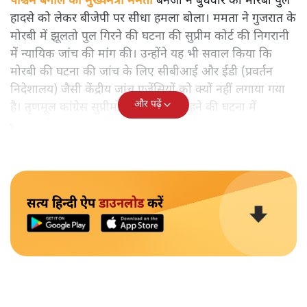
पश्चिम बंगाल की मुख्यमंत्री ममता
बनर्जी ने बुधवार को मोरबी पुल
हादसे को लेकर बीजेपी पर सीधा हमला बोला। ममता ने गुजरात के
मोरबी में झूलतो पुल गिरने की घटना की सुप्रीम कोर्ट की निगरानी
में न्यायिक जांच की मांग की। उन्होंने यह भी सवाल किया कि
मोरबी की घटना की जांच के लिए सीबीआई और ईडी (प्रवर्तन
निदेशालय) जैसी केंद्रीय जांच एजेंसियों को क्यों नहीं लगाया गया
और पढ़ें
है। तृणमूल कांग्रेस सुप्रीमो ने मोरबी पुल ढहने की घटना में
जवाबदेही तय करने की मांग भी की।
सत्य हिन्दी ऐप
डाउनलोड
करें