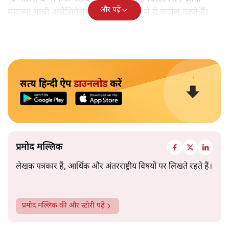
और पढ़ें
महात्मा गांधी असेशिनेशन' नामक किताब से ये सवाल उठते हैं।
सत्य हिन्दी ऐप
डाउनलोड
करें
प्रमोद मल्लिक
लेखक पत्रकार हैं, आर्थिक और अंतरराष्ट्रीय विषयों पर लिखते रहते हैं।
प्रमोद मल्लिक
की और स्टोरी पढ़ें