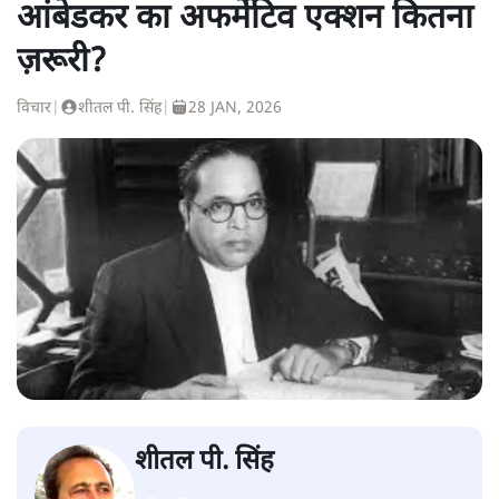
आंबेडकर का अफर्मेटिव एक्शन कितना
ज़रूरी?
विचार
|
शीतल पी. सिंह
|
28 JAN, 2026
शीतल पी. सिंह