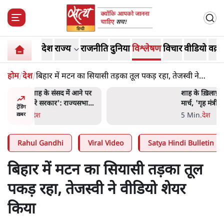
देश
राज्य
राजनीति
दुनिया
विश्लेषण
विचार
वीडियो
वक़्त
होम
/
देश
/
बिहार में मटन का सियासी तड़का तूल पकड़ रहा, तेजस्वी ने
वीडियो शेयर किया
 आने पर
शाह के ख़िलाफ़ संसद में विपक्ष का
ज्यसभा
मार्च, 'गृह मंत्री मुंह छुपा रहे हैं
ट्रेंडिंग
क्योंकि वो छात्रों के गुनहगार हैं'
5 Min
.
देश
ख़बर
Rahul Gandhi
Viral Video
Satya Hindi Bulletin
बिहार में मटन का सियासी तड़का तूल
पकड़ रहा, तेजस्वी ने वीडियो शेयर
किया