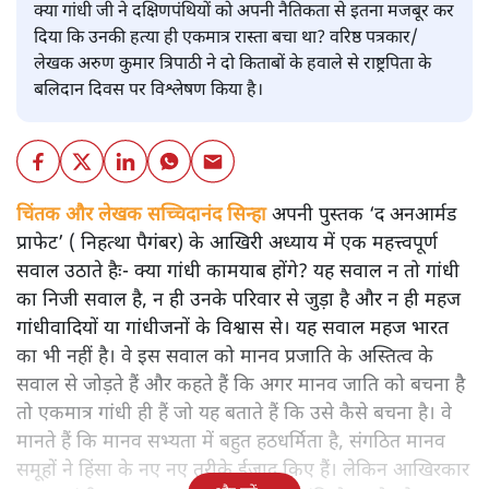
क्या गांधी जी ने दक्षिणपंथियों को अपनी नैतिकता से इतना मजबूर कर
दिया कि उनकी हत्या ही एकमात्र रास्ता बचा था? वरिष्ठ पत्रकार/
लेखक अरुण कुमार त्रिपाठी ने दो किताबों के हवाले से राष्ट्रपिता के
बलिदान दिवस पर विश्लेषण किया है।
चिंतक और लेखक सच्चिदानंद सिन्हा
अपनी पुस्तक ‘द अनआर्मड
प्राफेट’ ( निहत्था पैगंबर) के आखिरी अध्याय में एक महत्त्वपूर्ण
सवाल उठाते हैः- क्या गांधी कामयाब होंगे? यह सवाल न तो गांधी
का निजी सवाल है, न ही उनके परिवार से जुड़ा है और न ही महज
गांधीवादियों या गांधीजनों के विश्वास से। यह सवाल महज भारत
का भी नहीं है। वे इस सवाल को मानव प्रजाति के अस्तित्व के
सवाल से जोड़ते हैं और कहते हैं कि अगर मानव जाति को बचना है
तो एकमात्र गांधी ही हैं जो यह बताते हैं कि उसे कैसे बचना है। वे
मानते हैं कि मानव सभ्यता में बहुत हठधर्मिता है, संगठित मानव
समूहों ने हिंसा के नए नए तरीके ईजाद किए हैं। लेकिन आखिरकार