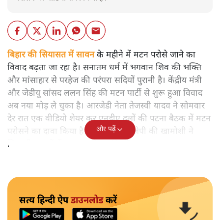
बिहार की सियासत में सावन
के महीने में मटन परोसे जाने का
विवाद बढ़ता जा रहा है। सनातम धर्म में भगवान शिव की भक्ति
और मांसाहार से परहेज की परंपरा सदियों पुरानी है। केंद्रीय मंत्री
और जेडीयू सांसद ललन सिंह की मटन पार्टी से शुरू हुआ विवाद
अब नया मोड़ ले चुका है। आरजेडी नेता तेजस्वी यादव ने सोमवार
देर रात एक वीडियो शेयर कर एनडीए दलों की पटना बैठक में मटन
और पढ़ें
परोसने का दावा किया है। इस मुद्दे पर बीजेपी की खामोशी ने
सियासी हलकों में सवाल खड़े कर दिए हैं।
सत्य हिन्दी ऐप
डाउनलोड
करें