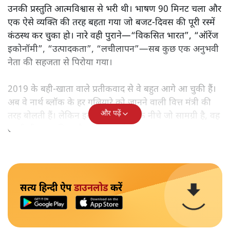
उनकी प्रस्तुति आत्मविश्वास से भरी थी। भाषण 90 मिनट चला और
एक ऐसे व्यक्ति की तरह बहता गया जो बजट‑दिवस की पूरी रस्में
कंठस्थ कर चुका हो। नारे वही पुराने—“विकसित भारत”, “ऑरेंज
इकोनॉमी”, “उत्पादकता”, “लचीलापन”—सब कुछ एक अनुभवी
नेता की सहजता से पिरोया गया।
2019 के बही‑खाता वाले प्रतीकवाद से वे बहुत आगे आ चुकी हैं।
अब वे नार्थ ब्लॉक के हर गलियारे को जानने वाली वित्त मंत्री की
और पढ़ें
तरह बोलती हैं। लेकिन इस आत्मविश्वास के नीचे जो सामग्री है, वह
उतनी ही अनुमानित और दोहराव भरी।
सत्य हिन्दी ऐप
डाउनलोड
करें