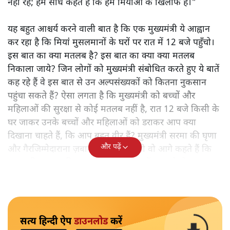
नहीं रहे; हम सीधे कहते हैं कि हम मियांओं के खिलाफ हैं।"
यह बहुत आश्चर्य करने वाली बात है कि एक मुख्यमंत्री ये आह्वान
कर रहा है कि मियांं मुसलमानों के घरों पर रात में 12 बजे पहुँचो।
इस बात का क्या मतलब है? इस बात का क्या क्या मतलब
निकाला जाये? जिन लोगों को मुख्यमंत्री संबोधित करते हुए ये बातें
कह रहे हैं वे इस बात से उन अल्पसंख्यकों को कितना नुकसान
पहुंचा सकते हैं? ऐसा लगता है कि मुख्यमंत्री को बच्चों और
महिलाओं की सुरक्षा से कोई मतलब नहीं है, रात 12 बजे किसी के
घर जाकर उनके बच्चों और महिलाओं को डराकर आप क्या
दिखाना चाहते हैं, कि आप बहुत वीर हैं? मुख्यमंत्री सरमा की घृणा
और पढ़ें
और गैरजिम्मेदाराना ज़बान यहीं नहीं रुकती वो आगे कहते हैं कि
"अगर रिक्शा का किराया 5 रुपये है, तो उन्हें 4 रुपये दो।"
सत्य हिन्दी ऐप
डाउनलोड
करें