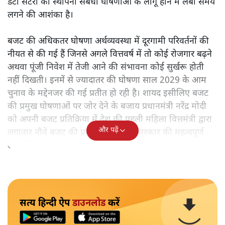
डेटा सेंटरों की स्थापना संबंधी घोषणाओं के लागू होने में लंबा समय
लगने की आशंका है।
बजट की अधिकतर घोषणा अर्थव्यवस्था में दूरगामी परिवर्तनों की
नीयत से की गई हैं जिनसे अगले वित्तवर्ष में तो कोई रोजगार बढ़ने
अथवा पूंजी निवेश में तेजी आने की संभावना कोई सुर्खरू होती
नहीं दिखती। इनमें से ज्यादातर की घोषणा साल 2029 के आम
चुनाव के मद्देनजर की गई प्रतीत हो रही है। शायद इसीलिए बजट
की प्रमुख घोषणाओं पर जोर देने के बजाय प्रधानमंत्री नरेंद्र मोदी
को अपनी बजट प्रतिक्रिया में देश की पहली महिला वित्तमंत्री द्वारा
और पढ़ें
लगातार नौवें बजट की प्रस्तुति को अपनी सरकार की महत्वपूर्ण
उपलब्धि बताने पर मजबूर होना पड़ा।
सत्य हिन्दी ऐप
डाउनलोड
करें