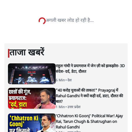
सतीश झा
सतीश झा समकालीन भारतीय भाषाई लेखन के सबसे सूक्ष्म,
विश्लेषणात्मक और मानवीय स्वरों में से एक हैं। शिक्षा, समाज,
संस्कृति और भाषा पर उनकी दृष्टि गहरी और साफ़ है। उनकी शैली—
सरल भाषा में जटिल प्रश्नों को खोलने की—उन्हें आज के
हिंदी‑हिंदुस्तानी लेखन में एक विशिष्ट स्थान देती है।
सतीश झा
की और स्टोरी पढ़ें
नतीजों पर परदे डालता घोषणा प्रधान
बजट!