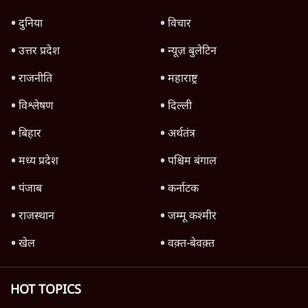
उलटबांसीः राष्ट्र के चरित्र की मरम्मत जारी है
11 Min
•
व्यंग्य/उलटबाँसी
जंतर-मंतर पर युवा आक्रोश के बाद संघ की बेचैनी
क्यों बढ़ी? प्रो. अपूर्वानंद ने बताईं 5 बड़ी वजहें
7 Min
•
विश्लेषण
मैं अपने सारे सर्टिफिकेट दिखाने को तैयार, मोदी जी
भी अपनी डिग्री दिखाएंः दिपके
4 Min
•
देश
Advertisement
'महाराष्ट्र में गैर बीजेपी वोटरों के नामों को काटने की
बड़ी साज़िश'- रोहित पवार का आरोप
4 Min
•
महाराष्ट्र
पीएम केयर्स फंडः मार्च 2023 के बाद कोई हिसाब-
किताब नहीं, द हिन्दू की पड़ताल