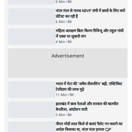
5 Min
•
देश
•
राजनीतिक ब्यूरो
मार्क ज़करबर्ग का माफीनामाः ये बहुत अंदर की बात
है
9 Min
•
विश्लेषण
•
शीतल पी. सिंह
महुआ मोइत्रा से SC ने कहा- ' अंडों से क्यों डरती हैं?
स्वतंत्रता सेनानी सीने पर गोली खाते थे'
4 Min
•
देश
•
नेशनल ब्यूरो
Abhijeet Dipke Press Conference: CJP
का 'Kya Bolti Public' अभियान, चुनाव नहीं
लड़ेगी CJP!
दिल्ली
•
सत्य ब्यूरो
झारखंड में छात्र नेताओं और सरकार की बातचीत
बेनतीजा, आंदोलन जारी
5 Min
•
देश
•
सत्य ब्यूरो
Advertisement
122455