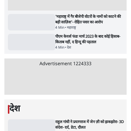
सर्वाधिक पढ़ी गयी खबरें
UPI पर प्रस्तावित शुल्क के पीछे ट्रंप का दबाव?
वीजा-मास्टरकार्ड को फायदा पहुँचाने की चर्चा
6 Min
•
विश्लेषण
•
नेशनल ब्यूरो
'E20- दाल में काला नहीं, पूरी दाल ही काली; वाहनों
को बरबाद कर रहा है इथेनॉल': राहुल
5 Min
•
देश
•
नेशनल ब्यूरो
Advertisement
BJP और मोदी ‘गॉडफादर’ भागवत की Gen Z पर
सलाह मानेंः अभिजीत दिपके