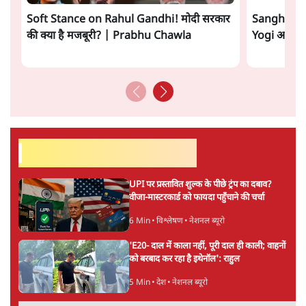
सत्य हिन्दी ऐप
डाउनलोड
करें
अनन्त मित्तल
लेखक वरिष्ठ पत्रकार हैं एवं 'अमेरिकी इतिहास की रूपरेखा' पुस्तक के
अनुवादक हैं।
अनन्त मित्तल
की और स्टोरी पढ़ें
अगली खबर लोड हो रही है...