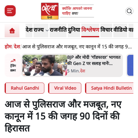
देश
राज्य
राजनीति
दुनिया
विश्लेषण
विचार
वीडियो
वक़्त
होम
/
देश
/
आज से पुलिसराज और मजबूत, नए कानून में 15 की जगह 90
दिनों की हिरासत
र’ भागवत
मार्क ज़करबर्ग का माफीनामाः ये
ेंः
बहुत अंदर की बात है
ट्रेंडिंग
9 Min
.
विश्लेषण
ख़बर
Rahul Gandhi
Viral Video
Satya Hindi Bulletin
आज से पुलिसराज और मजबूत, नए
कानून में 15 की जगह 90 दिनों की
हिरासत