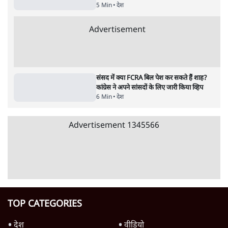
पाठकों की पसन्द
जनता का 2.32 करोड़ रोज़ाना खर्चः योगी सरकार ने
विज्ञापनों पर उड़ाने में मोदी 3.0 को भी पीछे छोड़ा
7 Min
•
उत्तर प्रदेश
शिक्षा संस्थान ‘विद्यार्थी’ नहीं, ‘अनुयायी’ तैयार कर
रहे, राहुल गांधी के बयान से छिड़ी नई बहस
6 Min
•
वक़्त-बेवक़्त
क्या 95 साल पुराने भारतीय सांख्यिकी संस्थान की
स्वायत्तता पर भी अब मंडरा रहा ख़तरा?
8 Min
•
विश्लेषण
Advertisement