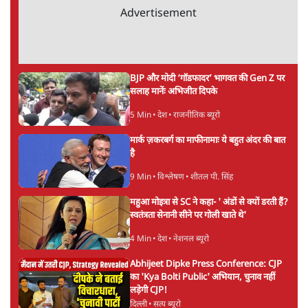
ताजा खबरें
राहुल गांधी ने प्रयागराज में जेन ज़ी को झकझोरा- 3D
संदेश- दर्द, डेटा, दौलत
6 Min
•
देश
"40 करोड़ युवाओं की ताकत!" Prayagraj में
Rahul Gandhi ने क्यों कही दर्द, डाटा, दौलत की
बात?
1 Min
•
उत्तर प्रदेश
'Chhatron Ki Goonj' Political War! Ajay
Rai, Tarun Chugh & Shatrughan on
Rahul Gandhi
1 Min
•
उत्तर प्रदेश
Advertisement