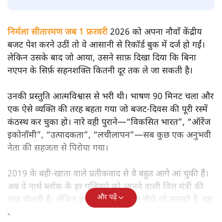
सतीश झा
मोदी सरकार का बजट 2026 बड़े बदलाव का वादा करता दिखता है,
लेकिन क्या वह देहलीज़ पार कर पाया? नीतिगत झिझक, अधूरे सुधार
और ठहरे फैसलों के बीच बजट की आलोचनात्मक समीक्षा पढ़िए।
निर्मला सीतारमण जब 1 फ़रवरी
2026 को अपना नौवाँ केंद्रीय
बजट पेश करने उठीं तो वे आसानी से रिकॉर्ड बुक में दर्ज हो गईं।
लेकिन उसके बाद जो आया, उसने साफ़ दिखा दिया कि बिना
नएपन के सिर्फ़ सहनशक्ति कितनी दूर तक ले जा सकती है।
उनकी प्रस्तुति आत्मविश्वास से भरी थी। भाषण 90 मिनट चला और