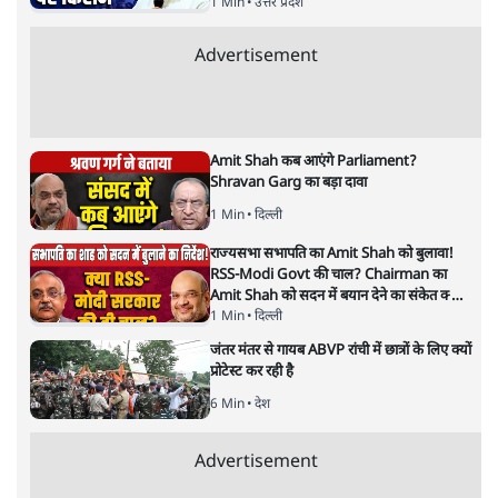
अर्थतंत्र
|
अनन्त मित्तल
|
1 FEB, 2026
अनन्त मित्तल
यह बजट नीतिगत नतीजों से ज़्यादा घोषणाओं पर टिका क्यों दिखता
है? आंकड़ों, ज़मीनी हकीकत और वादों के बीच घोषणा-प्रधान बजट
की आलोचनात्मक पड़ताल।
केंद्रीय वित्तमंत्री निर्मला सीतारमण द्वारा
संसद में प्रस्तुत साल
2026—27 का केंद्रीय बजट बीजेपी और प्रधानमंत्री नरेंद्र मोदी
द्वारा साल 2014 में जारी घोषणा पत्र की तरह वायदों का पुलिंदा
है। बजट में अधिकांश योजनाओं का साल—दो साल में तो
अर्थव्यवस्था पर कोई असर दिखता प्रतीत नहीं होता। इसकी वजह
दुर्लभ खनिज गलियारे से लेकर नए जलमार्गों के विकास तक