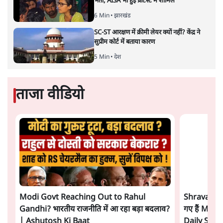
Advertisement
BJP और मोदी ‘गॉडफादर’ भागवत की Gen Z पर
सलाह मानेंः अभिजीत दिपके
5 Min
•
देश
महुआ मोइत्रा से SC ने कहा- ' अंडों से क्यों डरती हैं?
स्वतंत्रता सेनानी सीने पर गोली खाते थे'
4 Min
•
देश
राहुल गांधी के जेन ज़ी इवेंट 'छात्रों की गूंज' को शर्तों
के साथ मंज़ूरी देना पड़ा
5 Min
•
देश
Advertisement