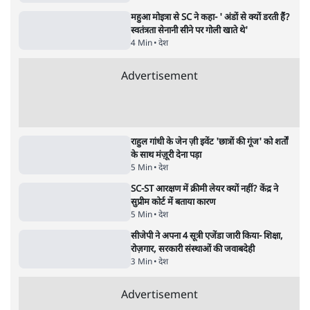
'महाराष्ट्र में गैर बीजेपी वोटरों के नामों को काटने की
बड़ी साज़िश'- रोहित पवार का आरोप
4 Min
•
महाराष्ट्र
राहुल गांधी ने कहा- अमित शाह ने ही छात्रों पर पैलेट
गन चलवाई, सरकार का आरोपों से इंकार
11 Min
•
देश
Advertisement
1224333
देश
'E20- दाल में काला नहीं, पूरी दाल ही काली; वाहनों
को बरबाद कर रहा है इथेनॉल': राहुल
5 Min
•
देश