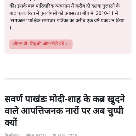
सत्य हिन्दी ऐप
डाउनलोड
करें
शीतल पी. सिंह
1984 से अमर उजाला, चौथी दुनिया, इंडिया टुडे, समय सूत्रधार,
स्वतंत्र भारत, दैनिक जागरण आदि में 1993 तक लगातार रिपोर्टिंग
की। इसके बाद पारिवारिक व्यवसाय में क़रीब दो दशक गुज़ारने के
बाद पत्रकारिता में पुनर्वापसी को प्रयासरत। बीच में 2010-11 में
'समकाल' पाक्षिक समाचार पत्रिका का क़रीब एक वर्ष प्रकाशन किया
।
शीतल पी. सिंह
की और स्टोरी पढ़ें