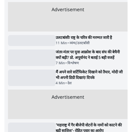
शेख हसीना की प्रेस कॉन्फ्रेंस में शामिल हुए क्रिकेटर
शाकिब अल हसन के घर पर पेट्रोल बम से हमला
5 Min
•
दुनिया
•
विदेश डेस्क
Advertisement
122455
पाठकों की पसन्द
जनता का 2.32 करोड़ रोज़ाना खर्चः योगी सरकार ने
विज्ञापनों पर उड़ाने में मोदी 3.0 को भी पीछे छोड़ा
7 Min
•
उत्तर प्रदेश
शिक्षा संस्थान ‘विद्यार्थी’ नहीं, ‘अनुयायी’ तैयार कर
रहे, राहुल गांधी के बयान से छिड़ी नई बहस
6 Min
•
वक़्त-बेवक़्त