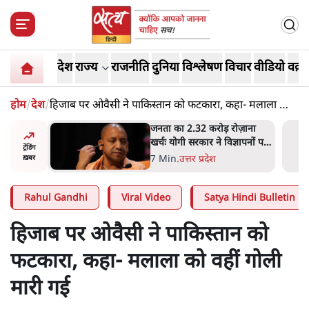
देश
राज्य
राजनीति
दुनिया
विश्लेषण
विचार
वीडियो
वक़्त
होम
/
देश
/
हिजाब पर ओवैसी ने पाकिस्तान को फटकारा, कहा- मलाला को
वहीं गोली मारी गई
ोज़ाना
उलटबांसीः राष्ट्र के चरित्र की मरम्मत
्ञापनों पर
जारी है
ट्रेंडिंग
भी पीछे
11 Min
.
व्यंग्य/उलटबाँसी
ख़बर
Rahul Gandhi
Viral Video
Satya Hindi Bulletin
हिजाब पर ओवैसी ने पाकिस्तान को
फटकारा, कहा- मलाला को वहीं गोली
मारी गई