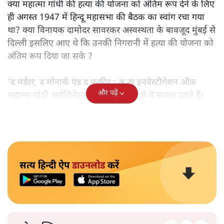
क्या महात्मा गांधी की हत्या की योजना को अंतिम रूप देने के लिए
ही अगस्त 1947 में हिन्दू महासभा की बैठक का स्वांग रचा गया
था? क्या विनायक दामोदर सावरकर अस्वस्थता के बावजूद मुंबई से
दिल्ली इसलिए आए थे कि उनकी निगरानी में हत्या की योजना को
अंतिम रूप दिया जा सके ?
'द मर्डरर, द मोनार्क एंड द फ़कीर : अ न्यू इनवेस्टीगेशन ऑफ़
और पढ़ें
महात्मा गांधी असेशिनेशन' नामक किताब से ये सवाल उठते हैं।
सत्य हिन्दी ऐप
डाउनलोड
करें