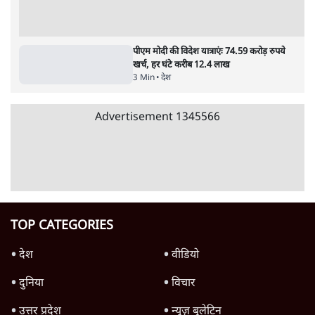
BJP और मोदी ‘गॉडफादर’ भागवत की Gen Z पर
सलाह मानेंः अभिजीत दिपके
5 Min
•
देश
महुआ मोइत्रा से SC ने कहा- ' अंडों से क्यों डरती हैं?
स्वतंत्रता सेनानी सीने पर गोली खाते थे'
4 Min
•
देश
Advertisement
राहुल गांधी के जेन ज़ी इवेंट 'छात्रों की गूंज' को शर्तों
के साथ मंज़ूरी देना पड़ा
5 Min
•
देश
SC-ST आरक्षण में क्रीमी लेयर क्यों नहीं? केंद्र ने
सुप्रीम कोर्ट में बताया कारण
5 Min
•
देश
सीजेपी ने अपना 4 सूत्री एजेंडा जारी किया- शिक्षा,
रोज़गार, सरकारी संस्थाओं की जवाबदेही
3 Min
•
देश