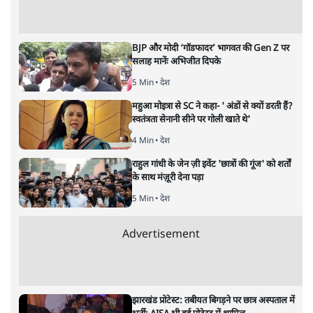
अगली खबर लोड हो रही है...
ताजा खबरें
'E20- दाल में काला नहीं, पूरी दाल ही काली; वाहनों
को बरबाद कर रहा है इथेनॉल': राहुल
5 Min
•
देश
UPI पर प्रस्तावित शुल्क के पीछे ट्रंप का दबाव?
वीजा-मास्टरकार्ड को फायदा पहुँचाने की चर्चा
6 Min
•
विश्लेषण
मार्क ज़करबर्ग का माफीनामाः ये बहुत अंदर की बात
है
9 Min
•
विश्लेषण