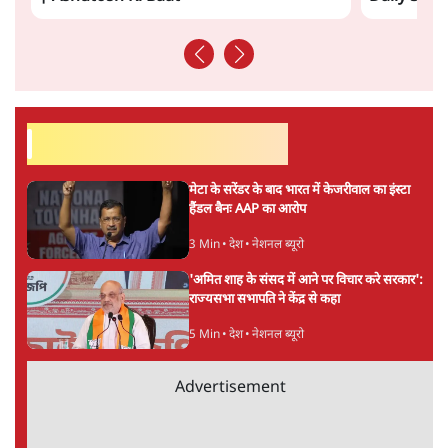
झारखंड प्रोटेस्ट: तबीयत बिगड़ने पर छात्र अस्पताल में
भर्ती; AISA भी हुई प्रोटेस्ट में शामिल
6 Min
•
झारखंड
SC-ST आरक्षण में क्रीमी लेयर क्यों नहीं? केंद्र ने
सुप्रीम कोर्ट में बताया कारण
5 Min
•
देश
ताजा वीडियो