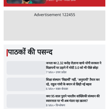
Advertisement
जनता का 2.32 करोड़ रोज़ाना खर्चः योगी सरकार ने
विज्ञापनों पर उड़ाने में मोदी 3.0 को भी पीछे छोड़ा
7 Min
•
उत्तर प्रदेश
•
नेशनल ब्यूरो
उलटबांसीः राष्ट्र के चरित्र की मरम्मत जारी है
11 Min
•
व्यंग्य/उलटबाँसी
•
मुकेश कुमार
भागवत बोले- 'जेन ज़ी पर आँख मूंदकर भरोसा,
आंदोलन देश-विरोधी नहीं'; अतुल लिमये बोले थे-
'एंटी नेशनल'
6 Min
•
देश
•
नेशनल ब्यूरो
अतीक अहमद के बेटे अबान अहमद की सड़क हादसे
में मौत, जेल में बंद भाई से मिलने जा रहे थे
5 Min
•
उत्तर प्रदेश
•
लखनऊ ब्यूरो