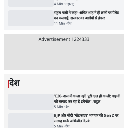
क्या 95 साल पुराने भारतीय सांख्यिकी संस्थान की
स्वायत्तता पर भी अब मंडरा रहा ख़तरा?
8 Min
•
विश्लेषण
Advertisement
उलटबांसीः राष्ट्र के चरित्र की मरम्मत जारी है
11 Min
•
व्यंग्य/उलटबाँसी
जंतर-मंतर पर युवा आक्रोश के बाद संघ की बेचैनी
क्यों बढ़ी? प्रो. अपूर्वानंद ने बताईं 5 बड़ी वजहें
7 Min
•
विश्लेषण
मैं अपने सारे सर्टिफिकेट दिखाने को तैयार, मोदी जी
भी अपनी डिग्री दिखाएंः दिपके
4 Min
•
देश
Advertisement