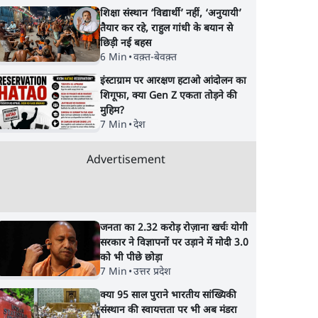
शिक्षा संस्थान ‘विद्यार्थी’ नहीं, ‘अनुयायी’
तैयार कर रहे, राहुल गांधी के बयान से
छिड़ी नई बहस
6 Min
•
वक़्त-बेवक़्त
इंस्टाग्राम पर आरक्षण हटाओ आंदोलन का
शिगूफा, क्या Gen Z एकता तोड़ने की
मुहिम?
7 Min
•
देश
Advertisement
जनता का 2.32 करोड़ रोज़ाना खर्चः योगी
सरकार ने विज्ञापनों पर उड़ाने में मोदी 3.0
को भी पीछे छोड़ा
7 Min
•
उत्तर प्रदेश
क्या 95 साल पुराने भारतीय सांख्यिकी
संस्थान की स्वायत्तता पर भी अब मंडरा