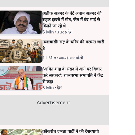
अतीक अहमद के बेटे अबान अहमद की
सड़क हादसे में मौत, जेल में बंद भाई से
मिलने जा रहे थे
5 Min
•
उत्तर प्रदेश
उलटबांसीः राष्ट्र के चरित्र की मरम्मत जारी
है
11 Min
•
व्यंग्य/उलटबाँसी
'अमित शाह के संसद में आने पर विचार
करे सरकार': राज्यसभा सभापति ने केंद्र
से कहा
5 Min
•
देश
Advertisement
कॉकरोच जनता पार्टी ने की देशव्यापी