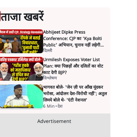
ताजा खबरें
Abhijeet Dipke Press
Conference: CJP का 'Kya Bolti
Public' अभियान, चुनाव नहीं लड़ेगी
दिल्ली
CJP!
Urmilesh Exposes Voter List
Plan: क्या पिछड़ों और दलितों का वोट
काट देगी BJP?
विश्लेषण
भागवत बोले- 'जेन ज़ी पर आँख मूंदकर
भरोसा, आंदोलन देश-विरोधी नहीं'; अतुल
लिमये बोले थे- 'एंटी नेशनल'
6 Min
•
देश
Advertisement