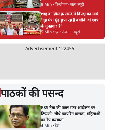
8 Min
•
विश्लेषण
•
सत्य ब्यूरो
शाह के ख़िलाफ़ संसद में विपक्ष का मार्च,
'गृह मंत्री मुंह छुपा रहे हैं क्योंकि वो छात्रों
के गुनहगार हैं'
5 Min
•
देश
•
नेशनल ब्यूरो
Advertisement
122455
पाठकों की पसन्द
RSS नेता की जंतर मंतर आंदोलन पर
टिप्पणी- सीधे फायरिंग कराता, महिलाओं
का रेप करवाता
4 Min
•
देश