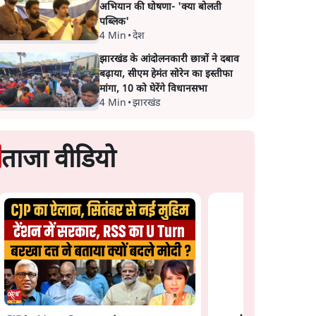
अभियान की घोषणा- 'क्या बोलती
पब्लिक'
4 Min
•
देश
झारखंड के आंदोलनकारी छात्रों ने दबाव
बढ़ाया, सीएम हेमंत सोरेन का इस्तीफा
मांगा, 10 को घेरेंगे विधानसभा
4 Min
•
झारखंड
ताजा वीडियो
न: फँस
भागवत बोले- 'जेन ज़ी पर
प्रयागराज छात्रों की गूंज: