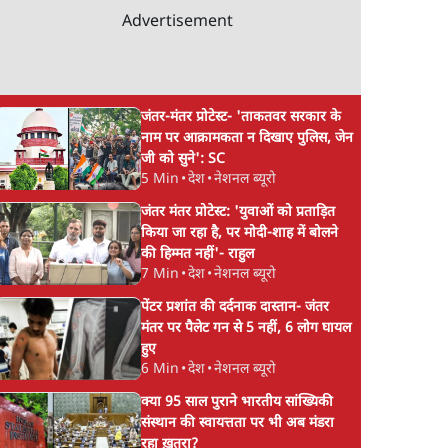
Advertisement
जंतर-मंतर प्रोटेस्ट- 'ताकतवर सरकार के
नाम पर आक्रामकता न दिखाए पुलिस, जेन
जी को सुने': SC
5 Min
•
देश
•
नेशनल ब्यूरो
जंतर मंतर प्रोटेस्ट: 'युवाओं को प्रताड़ित
किया जा रहा है, पर मोदी-शाह में बोलने
की हिम्मत नहीं'- राहुल
7 Min
•
देश
•
नेशनल ब्यूरो
पेंटर प्रशांत की दर्दनाक दास्तान- जंतर
मंतर पर पैलेट गन से 5 नहीं, 6 लोग घायल
हुए
6 Min
•
देश
•
नेशनल ब्यूरो
क्या 95 साल पुराने भारतीय सांख्यिकी
संस्थान की स्वायत्तता पर भी अब मंडरा
रहा ख़तरा?