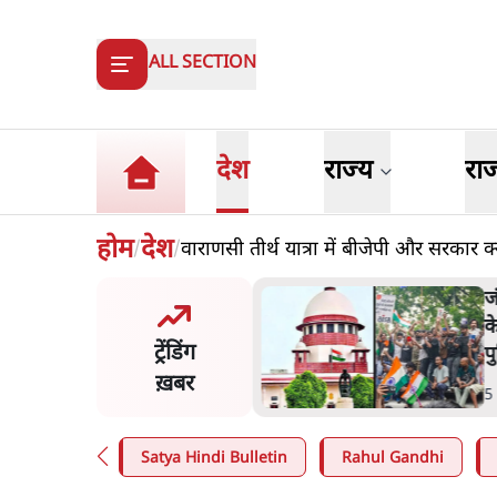
ALL SECTION
देश
राज्य
रा
होम
देश
वाराणसी तीर्थ यात्रा में बीजेपी और सरकार क्
/
/
मंतर प्रोटेस्ट- 'ताकतवर सरकार
ज
ाम पर आक्रामकता न दिखाए
प
ट्रेंडिंग
, जेन जी को सुने': SC
श
ख़बर
n
.
देश
7
Satya Hindi Bulletin
Rahul Gandhi