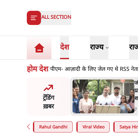
ALL SECTION
देश
राज्य
रा
होम
देश
पीएम- आज़ादी के लिए जेल गए थे RSS नेता; कां
/
/
य समिति-मेटा की बैठकः मार्क
ज
र्ग ने भारत सरकार से माफी
प
ट्रेंडिंग
श
ख़बर
n
.
देश
7
Rahul Gandhi
Viral Video
Satya Hin