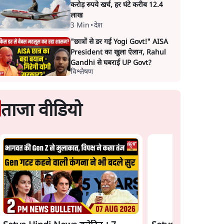
करोड़ रुपये खर्च, हर घंटे करीब 12.4
लाख
3 Min
•
देश
"छात्रों से डर गई Yogi Govt!" AISA
President का खुला ऐलान, Rahul
Gandhi से घबराई UP Govt?
विश्लेषण
ताजा वीडियो