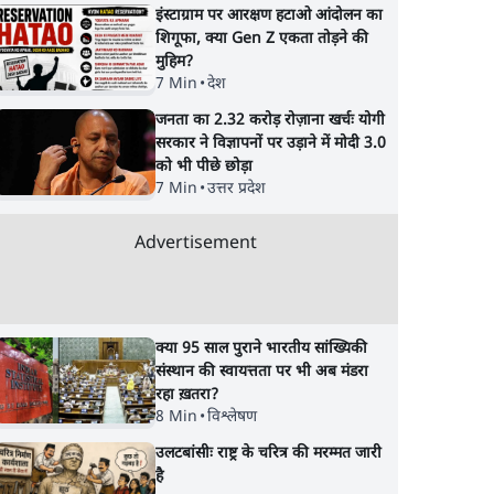
इंस्टाग्राम पर आरक्षण हटाओ आंदोलन का
शिगूफा, क्या Gen Z एकता तोड़ने की
मुहिम?
7 Min
•
देश
जनता का 2.32 करोड़ रोज़ाना खर्चः योगी
सरकार ने विज्ञापनों पर उड़ाने में मोदी 3.0
को भी पीछे छोड़ा
7 Min
•
उत्तर प्रदेश
री
पीएम मोदी की विदेश यात्राएंः
फेसबुक-एक्स को अवैध
्षा,
74.59 करोड़ रुपये खर्च, हर
एआई कंटेंट, डीपफेक 
Advertisement
थाओं
घंटे करीब 12.4 लाख
36 नहीं, 3 घंटे में हटाना
होगा? सरकार का नया
प्रस्ताव
क्या 95 साल पुराने भारतीय सांख्यिकी
संस्थान की स्वायत्तता पर भी अब मंडरा
रहा ख़तरा?
8 Min
•
विश्लेषण
उलटबांसीः राष्ट्र के चरित्र की मरम्मत जारी
है