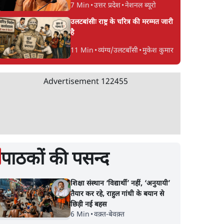
7 Min
•
उत्तर प्रदेश
•
नेशनल ब्यूरो
उलटबांसीः राष्ट्र के चरित्र की मरम्मत जारी
है
11 Min
•
व्यंग्य/उलटबाँसी
•
मुकेश कुमार
Advertisement
122455
पाठकों की पसन्द
शिक्षा संस्थान ‘विद्यार्थी’ नहीं, ‘अनुयायी’
तैयार कर रहे, राहुल गांधी के बयान से
छिड़ी नई बहस
6 Min
•
वक़्त-बेवक़्त