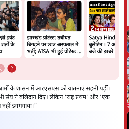
ज़ी इवेंट
झारखंड प्रोटेस्ट: तबीयत
Satya Hindi New
शर्तों के
बिगड़ने पर छात्र अस्पताल में
बुलेटिन । 7 अगस्त, 
़ा
भर्ती; AISA भी हुई प्रोटेस्ट में
बजे की ख़बरें
शामिल
 निज़ामों के शासन में आरएसएस को यातनाएं सहनी पड़ीं।
ी संघ ने बलिदान दिए। लेकिन 'राष्ट्र प्रथम' और 'एक
कभी नहीं डगमगाया।"