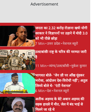
Advertisement
जनता का 2.32 करोड़ रोज़ाना खर्चः योगी
सरकार ने विज्ञापनों पर उड़ाने में मोदी 3.0
को भी पीछे छोड़ा
7 Min
•
उत्तर प्रदेश
•
नेशनल ब्यूरो
उलटबांसीः राष्ट्र के चरित्र की मरम्मत जारी
है
11 Min
•
व्यंग्य/उलटबाँसी
•
मुकेश कुमार
भागवत बोले- 'जेन ज़ी पर आँख मूंदकर
भरोसा, आंदोलन देश-विरोधी नहीं'; अतुल
लिमये बोले थे- 'एंटी नेशनल'
6 Min
•
देश
•
नेशनल ब्यूरो
अतीक अहमद के बेटे अबान अहमद की
सड़क हादसे में मौत, जेल में बंद भाई से
मिलने जा रहे थे