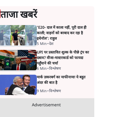
ताजा खबरें
'E20- दाल में काला नहीं, पूरी दाल ही
काली; वाहनों को बरबाद कर रहा है
इथेनॉल': राहुल
5 Min
•
देश
UPI पर प्रस्तावित शुल्क के पीछे ट्रंप का
दबाव? वीजा-मास्टरकार्ड को फायदा
पहुँचाने की चर्चा
6 Min
•
विश्लेषण
मार्क ज़करबर्ग का माफीनामाः ये बहुत
अंदर की बात है
9 Min
•
विश्लेषण
Advertisement