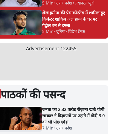
5 Min
•
उत्तर प्रदेश
•
लखनऊ ब्यूरो
शेख हसीना की प्रेस कॉन्फ्रेंस में शामिल हुए
क्रिकेटर शाकिब अल हसन के घर पर
पेट्रोल बम से हमला
5 Min
•
दुनिया
•
विदेश डेस्क
Advertisement
122455
पाठकों की पसन्द
जनता का 2.32 करोड़ रोज़ाना खर्चः योगी
सरकार ने विज्ञापनों पर उड़ाने में मोदी 3.0
को भी पीछे छोड़ा
7 Min
•
उत्तर प्रदेश