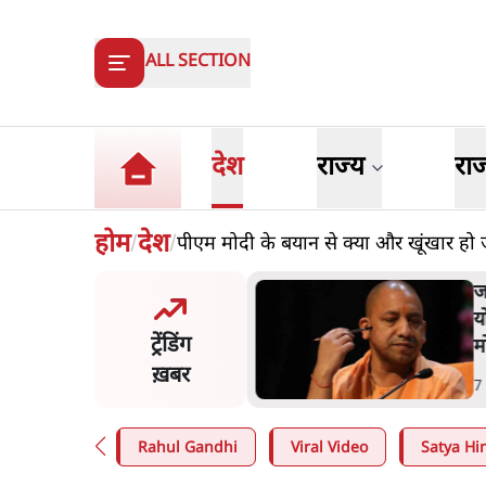
ALL SECTION
देश
राज्य
रा
होम
देश
पीएम मोदी के बयान से क्या और खूंखार हो ज
/
/
त शाह के संसद में आने पर
ज
र करे सरकार': राज्यसभा
य
ट्रेंडिंग
ि ने केंद्र से कहा
म
ख़बर
n
.
देश
7
Rahul Gandhi
Viral Video
Satya Hin