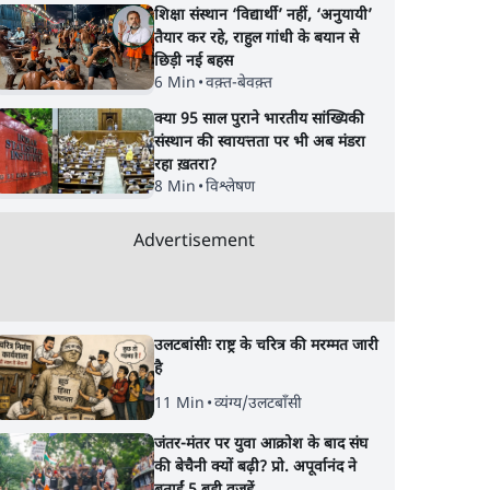
शिक्षा संस्थान ‘विद्यार्थी’ नहीं, ‘अनुयायी’
तैयार कर रहे, राहुल गांधी के बयान से
छिड़ी नई बहस
6 Min
•
वक़्त-बेवक़्त
क्या 95 साल पुराने भारतीय सांख्यिकी
संस्थान की स्वायत्तता पर भी अब मंडरा
रहा ख़तरा?
8 Min
•
विश्लेषण
Advertisement
उलटबांसीः राष्ट्र के चरित्र की मरम्मत जारी
है
11 Min
•
व्यंग्य/उलटबाँसी
जंतर-मंतर पर युवा आक्रोश के बाद संघ
की बेचैनी क्यों बढ़ी? प्रो. अपूर्वानंद ने