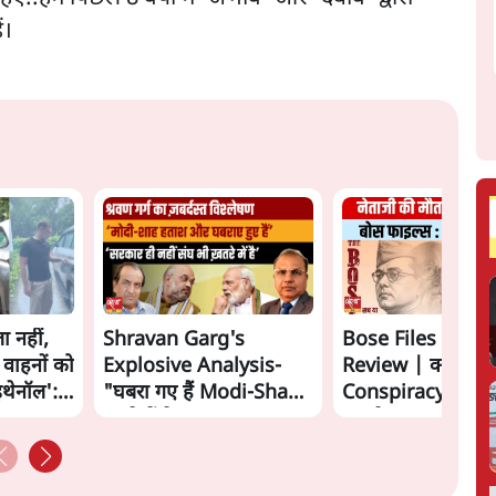
ं।
ा नहीं,
Shravan Garg's
Bose Files Film
 वाहनों को
Explosive Analysis-
Review | क्या
इथेनॉल':
"घबरा गए हैं Modi-Shah,
Conspiracy का स
ख़तरे में है Sangh!" | The
सामने?
Daily Show