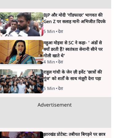
BJP और मोदी ‘गॉडफादर’ भागवत की
Gen Z पर सलाह मानेंः अभिजीत दिपके
5 Min
•
देश
महुआ मोइत्रा से SC ने कहा- ' अंडों से
क्यों डरती हैं? स्वतंत्रता सेनानी सीने पर
गोली खाते थे'
4 Min
•
देश
राहुल गांधी के जेन ज़ी इवेंट 'छात्रों की
गूंज' को शर्तों के साथ मंज़ूरी देना पड़ा
5 Min
•
देश
Advertisement
झारखंड प्रोटेस्ट: तबीयत बिगड़ने पर छात्र