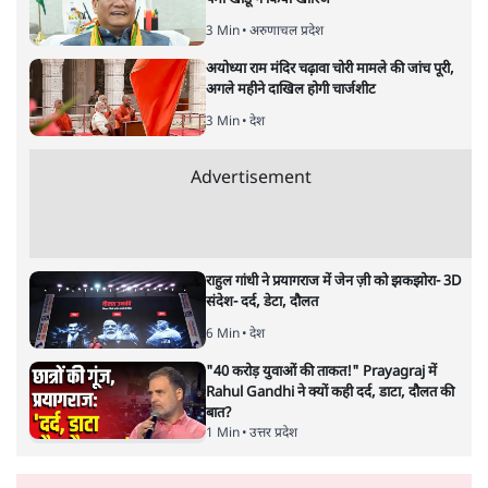
करें!
विश्लेषण
|
अरुण कुमार त्रिपाठी
|
6 JUL, 2026
राम मंदिर में चोरी से आहतः आरएसएस के महासचिव दत्तात्रेय होसबाले
अरुण कुमार त्रिपाठी
अरुण कुमार त्रिपाठी लिखते हैं कि संघ परिवार के सौ साल पूरे होने,
केंद्रीय सत्ता में लगभग डेढ़ दशक तक बैठने और अधिकतम राज्यों में
सरकार चलाने के बाद देश का जो साभ्यतिक परिदृश्य बना है वह कहीं
से भी सभ्यता की ओर नहीं जा रहा है।
भारत को सभ्य बनाने आए
अंग्रेज तो असभ्य थे ही क्योंकि उन्होंने