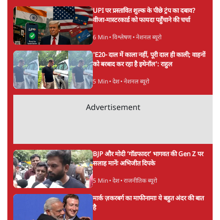
दान विवाद पर दत्तात्रेय होसबले क्या बोले
लेकिन संघ परिवार के सौ साल पूरे होने पर और केंद्रीय सत्ता में
लगभग डेढ़ दशक तक बैठने के बाद और देश के अधिकतम राज्यों
में सरकार चलाने और कुछ में तो दो दशक तक सत्ता पर कायम
रहने के बाद देश का जो साभ्यतिक परिदृश्य बना है वह कहीं से भी
सभ्यता की ओर नहीं जा रहा है। बल्कि भारत को असभ्य बनाने
और वैश्विक स्तर पर कायम हो रही असभ्यता में सहायक बनने जा
रहा है। मामला महज अयोध्या के राममंदिर में चढ़ावा चोरी (डकैती)
का नहीं है, मामला उस पर कुतर्क करने और उसे मैनेज करने का
है। संघ के प्रमुख मोहन भागवत तो राम राम कहते हुए भागते दिखे
लेकिन उनके दूसरे नंबर के पदाधिकारी दत्तात्रेय होसबले ने कहा कि
हिंदू विरोधी और राष्ट्रविरोधी लोग इसका इस्तेमाल हिंदू आस्था को
बदनाम करने के लिए कर रहे हैं उसे रोकने के लिए धैर्य चाहिए।
कहीं ऐसा तो नहीं कि हिंदू समाज के इसी धैर्य ने उसे लंबे समय
तक अन्याय के विरुद्ध बोलने और समता और स्वतंत्रता पर
आधारित समाज बनाने से रोके रखा। जो समाज अपने आंतरिक