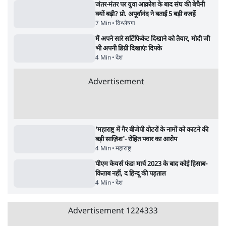
अरुण कुमार त्रिपाठी
की और स्टोरी पढ़ें
अगली खबर लोड हो रही है...
ताजा खबरें
जेन-ज़ी के लिए नहीं, संघ की राजनैतिक हेजेमनी
बचाने आए हैं मोहन भागवत!
14 Min
•
विमर्श
होर्मुज समझौते के करीब पहुँचे ईरान-ओमान, लेकिन
स्ट्रेट को खोलने के लिए तेहरान ने रखी कड़ी शर्तें
8 Min
•
दुनिया
BJP-RSS की वजह से राहुल के प्रयागराज