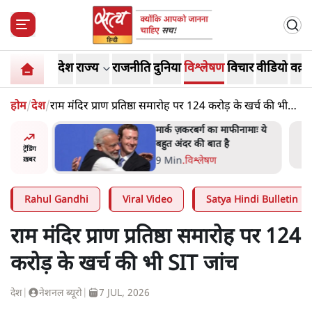
देश
राज्य
राजनीति
दुनिया
विश्लेषण
विचार
वीडियो
वक़्त
होम
/
देश
/
राम मंदिर प्राण प्रतिष्ठा समारोह पर 124 करोड़ के खर्च की भी
SIT जांच
र’ भागवत
मार्क ज़करबर्ग का माफीनामाः ये
ेंः
बहुत अंदर की बात है
ट्रेंडिंग
9 Min
.
विश्लेषण
ख़बर
Rahul Gandhi
Viral Video
Satya Hindi Bulletin
राम मंदिर प्राण प्रतिष्ठा समारोह पर 124
करोड़ के खर्च की भी SIT जांच
देश
|
नेशनल ब्यूरो
|
7 JUL, 2026