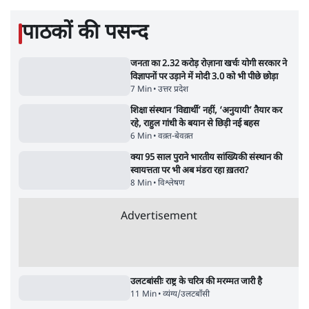
राम मंदिर चढ़ावा विवाद आम चोरी नहीं, वित्तीय धोखाधड़ी का
मामला: पूर्व IPS यशोवर्धन आज़ाद
सत्य हिन्दी ऐप
डाउनलोड
करें
अरुण कुमार त्रिपाठी
अरुण कुमार त्रिपाठी, पत्रकार, लेखक और शिक्षक हैं। उन्होंने
जनसत्ता, इंडियन एक्सप्रेस और हिंदुस्तान में ढाई दशक तक
पत्रकारिता की। महात्मा गांधी अंतरराष्ट्रीय हिन्दी विश्वविद्यालय वर्धा
और माखनलाल चतुर्वेदी संचार विश्वविद्यालय भोपाल में प्रोफेसर
एडजंक्ट के तौर पर सेवाएं दीं। डॉ. भीमराव आंबेडकर विश्वविद्यालय में
एकेडमिक फेलो रहे। आईटीएम विश्वविद्यालय ग्वालियर में डेढ़ वर्षों
तक प्रोफेसर ऑफ प्रैक्टिस रहे। देश के सभी प्रमुख हिन्दी पत्रों में स्तंभ
लेखन करते हैं।