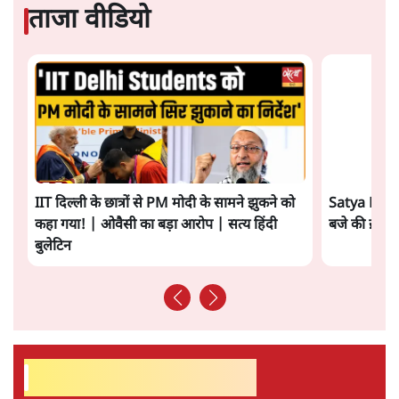
पूरी दुनिया में लूटपाट और दमन की ऐसी सभ्यता का विकास किया
जिससे मुक्त होने में न जाने कितने वर्ष लगेंगे। लेकिन रामराज्य
कायम करने और सनातन धर्म की स्थापना का एक नास्टैलजिया
(अतीत मोह) पेश करके संघ परिवार इस सभ्यता के साथ जो कर
रहा है वह तो और भी भयानक है। संघ परिवार का आख्यान इन
मान्यताओं पर आधारित था कि भारत में रहने वाला अल्पसंख्यक
समाज हिंसक, क्रूर और असभ्य है। उसकी देशभक्ति भी संदिग्ध है।
जबकि हिंदू समाज उदार, सभ्य और देशभक्त है। इसलिए हिंदू खतरे
में है। इसी के साथ उसका यह मानना है कि समाजवाद, साम्यवाद,
समता, स्वतंत्रता और लोकतंत्र और संविधानवाद के विचार विदेश
यानी यूरोप से आए हैं इसलिए वे भारत के लिए ग्राह्य नहीं हो
सकते। इन्हीं आख्यानों को आधार बनाकर संघ परिवार महत्त्व और
अर्थ की संरचनाओं पर कब्जा करके एक नई सभ्यता का निर्माण
करना चाहता है। हालांकि इस दौरान वह यह भूल जाता है कि उसके
भीतर नाजियों और फासीवादियों की प्रशंसा का जो भाव भरा है वह
कहीं से भी स्वदेशी नहीं है। न ही आज अमेरिका और इसराइल के
युद्धोन्मादी नेतृत्व की निकटता एक सभ्यता निर्माण में सहायक हो
सकती है।