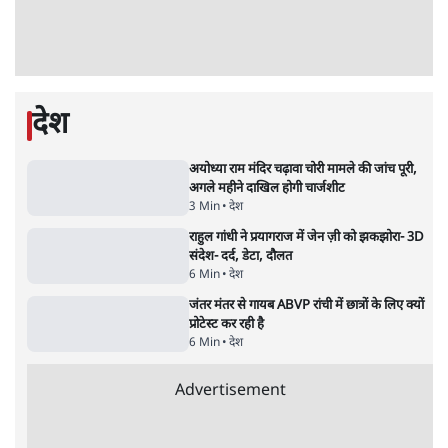
'Chhatron Ki Goonj' कार्यक्रम में उमड़ी युवाओं
की भारी भीड़
1 Min
•
विश्लेषण
Advertisement
UPI नागरिकों के लिए रहेगा मुफ्त, बड़े व्यापारियों पर
लग सकता है मामूली चार्ज: केंद्र
9 Min
•
अर्थतंत्र
चीन के अतिक्रमण के दावों को अरुणाचल के सीएम
पेमा खांडू ने किया खारिज
3 Min
•
अरुणाचल प्रदेश
अयोध्या राम मंदिर चढ़ावा चोरी मामले की जांच पूरी,
अगले महीने दाखिल होगी चार्जशीट
3 Min
•
देश