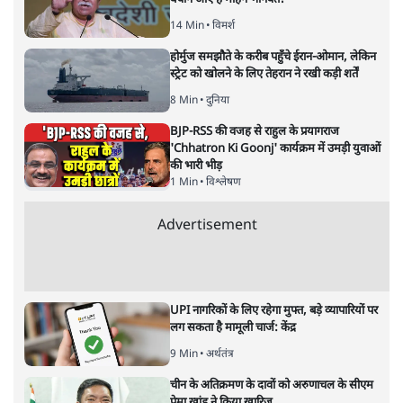
सत्य हिन्दी ऐप
डाउनलोड
करें
श्रवण गर्ग
श्रवण गर्ग
की और स्टोरी पढ़ें
राम मंदिर दान चोरी से मॉब लिंचिंग
तक: आओ असभ्य होने का अभ्यास