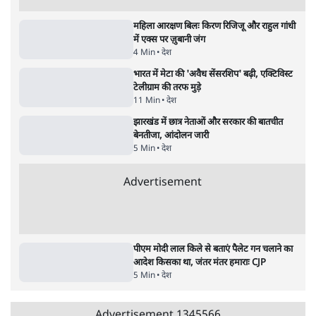
Advertisement
राहुल गांधी ने प्रयागराज में जेन ज़ी को झकझोरा- 3D
संदेश- दर्द, डेटा, दौलत
6 Min
•
देश
"40 करोड़ युवाओं की ताकत!" Prayagraj में
Rahul Gandhi ने क्यों कही दर्द, डाटा, दौलत की
बात?
1 Min
•
उत्तर प्रदेश
ताजा वीडियो