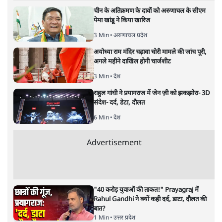
हिंदी‑हिंदुस्तानी लेखन में एक विशिष्ट स्थान देती है।
सतीश झा
की और स्टोरी पढ़ें
अगली खबर लोड हो रही है...
ताजा खबरें
होर्मुज समझौते के करीब पहुँचे ईरान-ओमान, लेकिन
स्ट्रेट को खोलने के लिए तेहरान ने रखी कड़ी शर्तें
8 Min
•
दुनिया
BJP-RSS की वजह से राहुल के प्रयागराज
'Chhatron Ki Goonj' कार्यक्रम में उमड़ी युवाओं