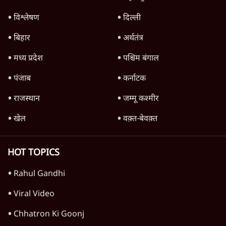
भारत में मेटा की 'अवैध सेंसरशिप' बढ़ी, एक्टिविस्ट
टेलीग्राम की तरफ मुड़े
11 Min
•
देश
झारखंड में छात्र नेताओं और सरकार की बातचीत
बेनतीजा, आंदोलन जारी
5 Min
•
देश
Advertisement
पीएम मोदी लाल किले से बताएं पैलेट गन चलाने का
आदेश किसका था, जंतर मंतर हमाराः CJP
5 Min
•
देश
Advertisement
1345566