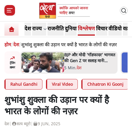
देश
राज्य
राजनीति
दुनिया
विश्लेषण
विचार
वीडियो
वक़्त
होम
/
देश
/
शुभांशु शुक्ला की उड़ान पर क्यों है भारत के लोगों की नज़र
र’ भागवत
मार्क ज़करबर्ग का माफीनामाः ये
ेंः
बहुत अंदर की बात है
ट्रेंडिंग
9 Min
.
विश्लेषण
ख़बर
Rahul Gandhi
Viral Video
Chhatron Ki Goonj
शुभांशु शुक्ला की उड़ान पर क्यों है
भारत के लोगों की नज़र
देश
|
सत्य ब्यूरो
|
9 JUN, 2025