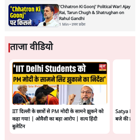
की भारी भीड़
1 Min
•
विश्लेषण
UPI नागरिकों के लिए रहेगा मुफ्त, बड़े व्यापारियों पर
लग सकता है मामूली चार्ज: केंद्र
9 Min
•
अर्थतंत्र
Advertisement
चीन के अतिक्रमण के दावों को अरुणाचल के सीएम
पेमा खांडू ने किया खारिज
3 Min
•
अरुणाचल प्रदेश
अयोध्या राम मंदिर चढ़ावा चोरी मामले की जांच पूरी,
अगले महीने दाखिल होगी चार्जशीट
3 Min
•
देश
राहुल गांधी ने प्रयागराज में जेन ज़ी को झकझोरा- 3D
संदेश- दर्द, डेटा, दौलत