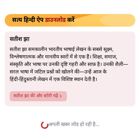
मोदी सरकार का बजट 2026 बड़े बदलाव का वादा करता दिखता है,
लेकिन क्या वह देहलीज़ पार कर पाया? नीतिगत झिझक, अधूरे सुधार
और ठहरे फैसलों के बीच बजट की आलोचनात्मक समीक्षा पढ़िए।
निर्मला सीतारमण जब 1 फ़रवरी
2026 को अपना नौवाँ केंद्रीय
बजट पेश करने उठीं तो वे आसानी से रिकॉर्ड बुक में दर्ज हो गईं।
लेकिन उसके बाद जो आया, उसने साफ़ दिखा दिया कि बिना
नएपन के सिर्फ़ सहनशक्ति कितनी दूर तक ले जा सकती है।
उनकी प्रस्तुति आत्मविश्वास से भरी थी। भाषण 90 मिनट चला और
एक ऐसे व्यक्ति की तरह बहता गया जो बजट‑दिवस की पूरी रस्में
कंठस्थ कर चुका हो। नारे वही पुराने—“विकसित भारत”, “ऑरेंज
इकोनॉमी”, “उत्पादकता”, “लचीलापन”—सब कुछ एक अनुभवी
नेता की सहजता से पिरोया गया।