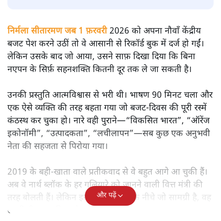
बजट!
अर्थतंत्र
|
सतीश झा
|
2 FEB, 2026
सतीश झा