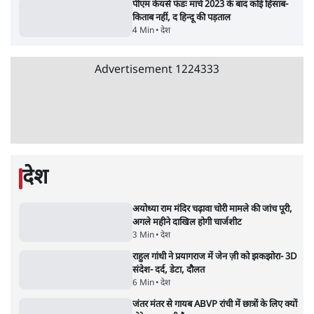
विज्ञापनों पर उड़ाने में मोदी 3.0 को भी पीछे छोड़ा
7 Min
•
उत्तर प्रदेश
शिक्षा संस्थान ‘विद्यार्थी’ नहीं, ‘अनुयायी’ तैयार कर
रहे, राहुल गांधी के बयान से छिड़ी नई बहस
6 Min
•
वक़्त-बेवक़्त
क्या 95 साल पुराने भारतीय सांख्यिकी संस्थान की
स्वायत्तता पर भी अब मंडरा रहा ख़तरा?
8 Min
•
विश्लेषण
Advertisement
उलटबांसीः राष्ट्र के चरित्र की मरम्मत जारी है
11 Min
•
व्यंग्य/उलटबाँसी
जंतर-मंतर पर युवा आक्रोश के बाद संघ की बेचैनी
क्यों बढ़ी? प्रो. अपूर्वानंद ने बताईं 5 बड़ी वजहें
7 Min
•
विश्लेषण
मैं अपने सारे सर्टिफिकेट दिखाने को तैयार, मोदी जी