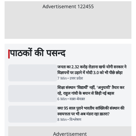
'E20- दाल में काला नहीं, पूरी दाल ही काली; वाहनों
को बरबाद कर रहा है इथेनॉल': राहुल
5 Min
•
देश
•
नेशनल ब्यूरो
Advertisement
BJP और मोदी ‘गॉडफादर’ भागवत की Gen Z पर
सलाह मानेंः अभिजीत दिपके
5 Min
•
देश
•
राजनीतिक ब्यूरो
मार्क ज़करबर्ग का माफीनामाः ये बहुत अंदर की बात
है
9 Min
•
विश्लेषण
•
शीतल पी. सिंह
महुआ मोइत्रा से SC ने कहा- ' अंडों से क्यों डरती हैं?
स्वतंत्रता सेनानी सीने पर गोली खाते थे'