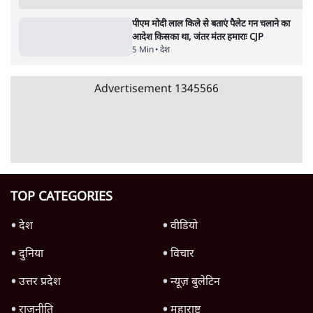
देश
अयोध्या राम मंदिर चढ़ावा चोरी मामले की जांच पूरी,
अगले महीने दाखिल होगी चार्जशीट
3 Min
•
देश
राहुल गांधी ने प्रयागराज में जेन ज़ी को झकझोरा- 3D
संदेश- दर्द, डेटा, दौलत
6 Min
•
देश
जंतर मंतर से गायब ABVP रांची में छात्रों के लिए क्यों
प्रोटेस्ट कर रही है
6 Min
•
देश
Advertisement
महिला आरक्षण बिलः किरण रिजिजू और राहुल गांधी
में एक्स पर ज़ुबानी जंग
4 Min
•
देश