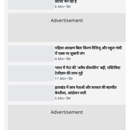
भी अपनी डिग्री दिखाएंः दिपके
4 Min
•
देश
Advertisement
'महाराष्ट्र में गैर बीजेपी वोटरों के नामों को काटने की
बड़ी साज़िश'- रोहित पवार का आरोप
4 Min
•
महाराष्ट्र
पीएम केयर्स फंडः मार्च 2023 के बाद कोई हिसाब-
किताब नहीं, द हिन्दू की पड़ताल
4 Min
•
देश
Advertisement
1224333