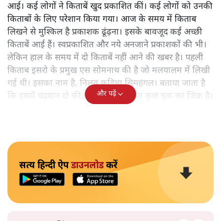
आई। कई लोगों ने किताबें खुद प्रकाशित कीं। कई लोगों को उनकी
किताबों के लिए परेशान किया गया। आज के समय में किताब
लिखने से मुश्किल है प्रकाशक ढूंढ़ना। इसके बावजूद कई अच्छी
किताबें आई हैं। स्वप्रकाशित और नये अनजाने प्रकाशकों की भी।
लेकिन हाल के समय में दो किताबें नहीं आने की खबर है। पहली
किताब इसरो के प्रमुख एस सोमनाथ की है जो मलयालम में लिखी
गई थी। इसका नाम है, निलवु कुडिचा सिमहंगल। बताया जाता है
और पढ़ें
कि इसमें चंद्रयान दो की नाकामी से संबंधित कुछ चूक का जिक्र है।
सत्य हिन्दी ऐप
डाउनलोड
करें