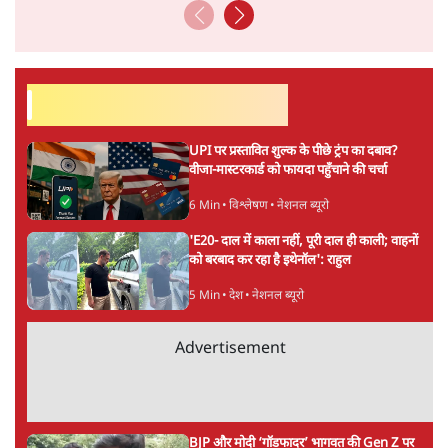
6 Min
•
देश
Advertisement
"40 करोड़ युवाओं की ताकत!" Prayagraj में
Rahul Gandhi ने क्यों कही दर्द, डाटा, दौलत की
बात?
1 Min
•
उत्तर प्रदेश
'Chhatron Ki Goonj' Political War! Ajay
Rai, Tarun Chugh & Shatrughan on
Rahul Gandhi
1 Min
•
उत्तर प्रदेश
ताजा वीडियो