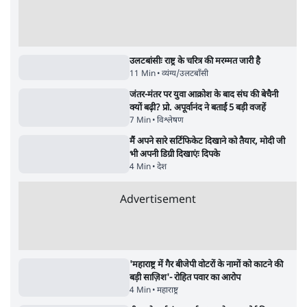
4 Min
•
देश
•
नेशनल ब्यूरो
झारखंड में छात्र नेताओं और सरकार की बातचीत
बेनतीजा, आंदोलन जारी
5 Min
•
देश
•
सत्य ब्यूरो
राहुल गांधी के जेन ज़ी इवेंट 'छात्रों की गूंज' को शर्तों
के साथ मंज़ूरी देना पड़ा
5 Min
•
देश
•
राजनीतिक ब्यूरो
Advertisement
122455
पाठकों की पसन्द
जनता का 2.32 करोड़ रोज़ाना खर्चः योगी सरकार ने