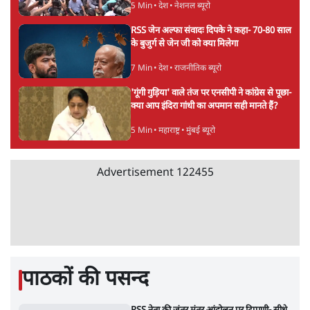
PM Modi & Amit Shah Missing from
Parliament: क्या विपक्ष से डरी सरकार?
दिल्ली
शेख हसीना: '2024 में छात्र आंदोलन नहीं,
सुनियोजित तख्तापलट था; मैं अपने लोगों के पास
जरूर लौटूंगी'
5 Min
•
दुनिया
जंतर मंतर प्रोटेस्ट: 'युवाओं को प्रताड़ित किया जा रहा
है, पर मोदी-शाह में बोलने की हिम्मत नहीं'- राहुल
7 Min
•
देश
Advertisement
संसदीय समिति-मेटा की बैठकः मार्क ज़करबर्ग ने
भारत सरकार से माफी मांगी
5 Min
•
देश