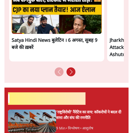
सत्य हिन्दी ऐप
डाउनलोड
करें
सतीश झा
सतीश झा समकालीन भारतीय भाषाई लेखन के सबसे सूक्ष्म,
विश्लेषणात्मक और मानवीय स्वरों में से एक हैं। शिक्षा, समाज,
संस्कृति और भाषा पर उनकी दृष्टि गहरी और साफ़ है। उनकी शैली—
सरल भाषा में जटिल प्रश्नों को खोलने की—उन्हें आज के
हिंदी‑हिंदुस्तानी लेखन में एक विशिष्ट स्थान देती है।
सतीश झा
की और स्टोरी पढ़ें
अगली खबर लोड हो रही है...