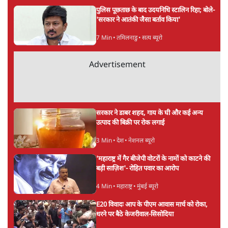
ताजा खबरें
जनता का 2.32 करोड़ रोज़ाना खर्चः योगी सरकार ने
विज्ञापनों पर उड़ाने में मोदी 3.0 को भी पीछे छोड़ा
7 Min
•
उत्तर प्रदेश
शेख हसीना की प्रेस कॉन्फ्रेंस में शामिल हुए क्रिकेटर
शाकिब अल हसन के घर पर पेट्रोल बम से हमला
5 Min
•
दुनिया
गैस भंडार बढ़ाने के लिए क्या उपभोक्ताओं पर सरकार
लगाएगी नई लेवी, रायटर्स की रिपोर्ट
5 Min
•
देश
Advertisement