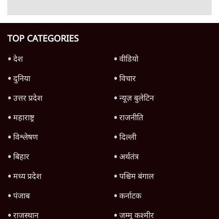
क्या 95 साल पुराने भारतीय सांख्यिकी संस्थान की
स्वायत्तता पर भी अब मंडरा रहा ख़तरा?
8 Min
•
विश्लेषण
जंतर-मंतर पर युवा आक्रोश के बाद संघ की बेचैनी
क्यों बढ़ी? प्रो. अपूर्वानंद ने बताईं 5 बड़ी वजहें
7 Min
•
विश्लेषण
'महाराष्ट्र में गैर बीजेपी वोटरों के नामों को काटने की
बड़ी साज़िश'- रोहित पवार का आरोप
4 Min
•
महाराष्ट्र
Advertisement
धर्मेन्द्र प्रधान का इस्तीफ़ा: उड़ गए मोदी की छवि के
परखचे।
6 Min
•
वक़्त-बेवक़्त