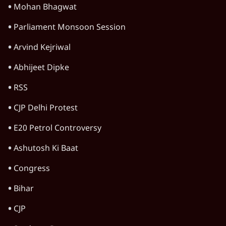
संसदीय समिति-मेटा की बैठकः मार्क ज़करबर्ग ने
भारत सरकार से माफी मांगी
5 Min
•
देश
Advertisement
शाह के ख़िलाफ़ संसद में विपक्ष का मार्च, 'गृह मंत्री
मुंह छुपा रहे हैं क्योंकि वो छात्रों के गुनहगार हैं'
5 Min
•
देश
जंतर-मंतर प्रोटेस्ट- 'ताकतवर सरकार के नाम पर
आक्रामकता न दिखाए पुलिस, जेन जी को सुने': SC
5 Min
•
देश
E20: बॉम्बे हाईकोर्ट ने मेटा, गूगल, X से गडकरी के
खिलाफ कंटेंट हटाने को कहा
5 Min
•
देश
Advertisement