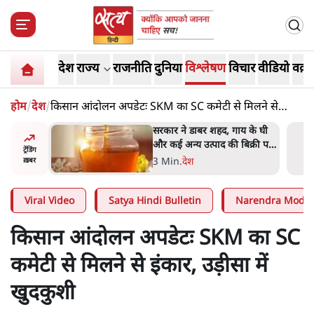
देश
राज्य
राजनीति
दुनिया
विश्लेषण
विचार
वीडियो
वक़्त
होम
/
देश
/
किसान आंदोलन अपडेटः SKM का SC कमेटी से मिलने से
इंकार, उड़ीसा में खुदकुशी
उदयनिधि
सरकार ने डाबर शहद, गाय के घी
कार ने
और कई अन्य उत्पाद की बिक्री पर
ट्रेंडिंग
ा'
रोक लगाई
3 Min
.
देश
ख़बर
Viral Video
Satya Hindi Bulletin
Narendra Modi
किसान आंदोलन अपडेटः SKM का SC
कमेटी से मिलने से इंकार, उड़ीसा में
खुदकुशी