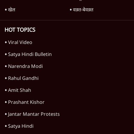
राहुल गांधी ने कहा- अमित शाह ने ही छात्रों पर पैलेट
गन चलवाई, सरकार का आरोपों से इंकार
11 Min
•
देश
Advertisement
1224333
देश
गैस भंडार बढ़ाने के लिए क्या उपभोक्ताओं पर सरकार
लगाएगी नई लेवी, रायटर्स की रिपोर्ट
5 Min
•
देश
जंतर मंतर प्रोटेस्ट: 'युवाओं को प्रताड़ित किया जा रहा
है, पर मोदी-शाह में बोलने की हिम्मत नहीं'- राहुल
7 Min
•
देश