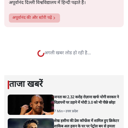
और पढ़ें
ही थी, जैसी घटनाओं की खबर हम रोज़ाना पढ़कर आगे बढ़ जाते
हैं।भारत के तक़रीबन हर हिस्से से ऐसी खबर आती ही रहती है।
सत्य हिन्दी ऐप
डाउनलोड
करें
अपूर्वानंद
अपूर्वानंद दिल्ली विश्वविद्यालय में हिन्दी पढ़ाते हैं।
अपूर्वानंद
की और स्टोरी पढ़ें