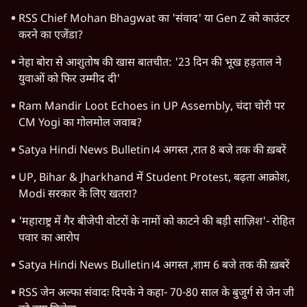
महाराष्ट्र
राजनीति
विश्लेषण
दिल्ली
बिहार
अर्थतंत्र
मध्य प्रदेश
पश्चिम बंगाल
पंजाब
कर्नाटक
राजस्थान
जम्मू कश्मीर
खेल
वक़्त-बेवक़्त
HOT TOPICS
Viral Video
Satya Hindi Bulletin
Narendra Modi