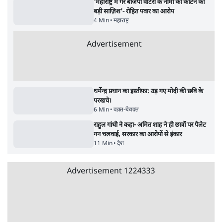
सर्वाधिक पढ़ी गयी खबरें
‘राष्ट्रविरोधी’ नैरेटिव का सच: कॉकरोचों ने बदल दी
सत्ता और संघ की रणनीति
9 Min
•
विश्लेषण
•
आशुतोष
पुलिस पूछताछ के बाद उदयनिधि स्टालिन रिहा; बोले-
'सरकार ने आतंकी जैसा बर्ताव किया'
7 Min
•
तमिलनाडु
•
सत्य ब्यूरो
Advertisement
सरकार ने डाबर शहद, गाय के घी और कई अन्य