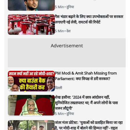
बदलाव की देहलीज पर ठहरा हुआ
बजट!
अर्थतंत्र
|
सतीश झा
|
2 FEB, 2026
सतीश झा
मोदी सरकार का बजट 2026 बड़े बदलाव का वादा करता दिखता है,
लेकिन क्या वह देहलीज़ पार कर पाया? नीतिगत झिझक, अधूरे सुधार
और ठहरे फैसलों के बीच बजट की आलोचनात्मक समीक्षा पढ़िए।