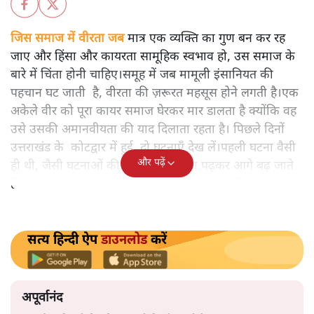
अपूर्वानंद
आरएसएस का ईको सिस्टम हिंदुओं में मानवता जैसी अच्छाई का
दमन क्यों करना चाहता है? कोटद्वार में दीपक कुमार एक मुस्लिम
दुकानदार की रक्षा के लिए बजरंग दल के उग्र लोगों के सामने खड़े हो
गए और कहा- "मेरा नाम मोहम्मद दीपक है।"
जिस समाज में वीरता जब
मात्र एक व्यक्ति का गुण बन कर रह
जाए और हिंसा और कायरता सामूहिक स्वभाव हो, उस समाज के
बारे में चिंता होनी चाहिए।समूह में जब मामूली इंसानियत की
पहचान घट जाती है, वीरता की ज़रूरत महसूस होने लगती है।एक
अकेले वीर को पूरा कायर समाज घेरकर मार डालता है क्योंकि वह
उसे उसकी अमानवीयता की याद दिलाता रहता है। पिछले दिनों
उत्तराखंड के कोटद्वार में हुई दो घटनाएँ देख लें।पहली घटना वैसी