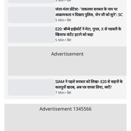
Advertisement
122455
पाठकों की पसन्द
RSS नेता की जंतर मंतर आंदोलन पर टिप्पणी- सीधे
फायरिंग कराता, महिलाओं का रेप करवाता
4 Min
•
देश
शिक्षा संस्थान ‘विद्यार्थी’ नहीं, ‘अनुयायी’ तैयार कर
रहे, राहुल गांधी के बयान से छिड़ी नई बहस
6 Min
•
वक़्त-बेवक़्त
इंस्टाग्राम पर आरक्षण हटाओ आंदोलन का शिगूफा,
क्या Gen Z एकता तोड़ने की मुहिम?
7 Min
•
देश
Advertisement