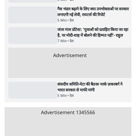
RSS नेता की जंतर मंतर आंदोलन पर टिप्पणी- सीधे
फायरिंग कराता, महिलाओं का रेप करवाता
4 Min
•
देश
शिक्षा संस्थान ‘विद्यार्थी’ नहीं, ‘अनुयायी’ तैयार कर
रहे, राहुल गांधी के बयान से छिड़ी नई बहस
6 Min
•
वक़्त-बेवक़्त
इंस्टाग्राम पर आरक्षण हटाओ आंदोलन का शिगूफा,
क्या Gen Z एकता तोड़ने की मुहिम?
7 Min
•
देश
Advertisement
जनता का 2.32 करोड़ रोज़ाना खर्चः योगी सरकार ने
विज्ञापनों पर उड़ाने में मोदी 3.0 को भी पीछे छोड़ा
7 Min
•
उत्तर प्रदेश
क्या 95 साल पुराने भारतीय सांख्यिकी संस्थान की
स्वायत्तता पर भी अब मंडरा रहा ख़तरा?