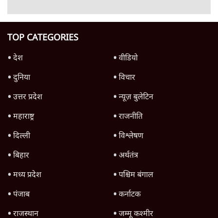
8 Min
•
विश्लेषण
जंतर-मंतर पर युवा आक्रोश के बाद संघ की बेचैनी
क्यों बढ़ी? प्रो. अपूर्वानंद ने बताईं 5 बड़ी वजहें
7 Min
•
विश्लेषण
Advertisement
'महाराष्ट्र में गैर बीजेपी वोटरों के नामों को काटने की
बड़ी साज़िश'- रोहित पवार का आरोप
4 Min
•
महाराष्ट्र
राहुल गांधी ने कहा- अमित शाह ने ही छात्रों पर पैलेट
गन चलवाई, सरकार का आरोपों से इंकार
11 Min
•
देश
Advertisement
1224333