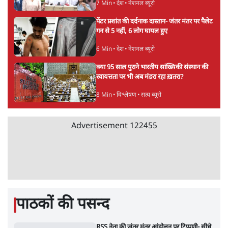
तरुण तेजपाल को 2013 के रेप केस में 10 साल की
जेल, बॉम्बे हाई कोर्ट ने सुनाई सजा
6 Min
•
महाराष्ट्र
Advertisement
राहुल गांधी के 'छात्रों की गूंज' कार्यक्रम की मंज़ूरी
प्रयागराज में रद्द, कांग्रेस बोली- 'हर हाल में होगा'
6 Min
•
देश
मेटा के सरेंडर के बाद भारत में केजरीवाल का इंस्टा
हैंडल बैनः AAP का आरोप
3 Min
•
देश
ताजा वीडियो