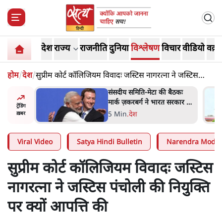
देश
राज्य
राजनीति
दुनिया
विश्लेषण
विचार
वीडियो
वक़्त
होम
/
देश
/
सुप्रीम कोर्ट कॉलिजियम विवादः जस्टिस नागरत्ना ने जस्टिस
पंचोली की नियुक्ति पर क्यों आपत्ति की
 बैठकः
जंतर-मंतर प्रोटेस्ट- 'ताकतवर
 सरकार से
सरकार के नाम पर आक्रामकता न
ट्रेंडिंग
दिखाए पुलिस, जेन जी को सुने':
5 Min
.
देश
ख़बर
SC
Viral Video
Satya Hindi Bulletin
Narendra Modi
सुप्रीम कोर्ट कॉलिजियम विवादः जस्टिस
नागरत्ना ने जस्टिस पंचोली की नियुक्ति
पर क्यों आपत्ति की