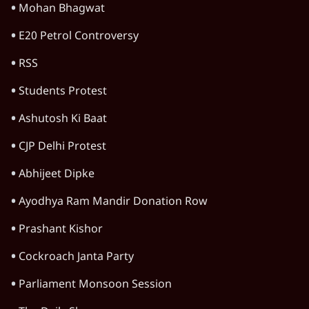
मेटा के सरेंडर के बाद भारत में केजरीवाल का इंस्टा
हैंडल बैनः AAP का आरोप
3 Min
•
देश
गैस भंडार बढ़ाने के लिए क्या उपभोक्ताओं पर सरकार
लगाएगी नई लेवी, रायटर्स की रिपोर्ट
5 Min
•
देश
जंतर मंतर प्रोटेस्ट: 'युवाओं को प्रताड़ित किया जा रहा
है, पर मोदी-शाह में बोलने की हिम्मत नहीं'- राहुल
7 Min
•
देश
Advertisement
संसदीय समिति-मेटा की बैठकः मार्क ज़करबर्ग ने
भारत सरकार से माफी मांगी
5 Min
•
देश
Advertisement
1345566