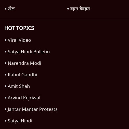
देश
'अमित शाह के संसद में आने पर विचार करे सरकार':
राज्यसभा सभापति ने केंद्र से कहा
5 Min
•
देश
कॉकरोच जनता पार्टी ने की देशव्यापी अभियान की
घोषणा- 'क्या बोलती पब्लिक'
4 Min
•
देश
राहुल गांधी के 'छात्रों की गूंज' कार्यक्रम की मंज़ूरी
प्रयागराज में रद्द, कांग्रेस बोली- 'हर हाल में होगा'
6 Min
•
देश
Advertisement