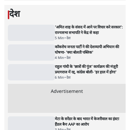
है, पर मोदी-शाह में बोलने की हिम्मत नहीं'- राहुल
7 Min
•
देश
•
नेशनल ब्यूरो
पेंटर प्रशांत की दर्दनाक दास्तान- जंतर मंतर पर पैलेट
गन से 5 नहीं, 6 लोग घायल हुए
6 Min
•
देश
•
नेशनल ब्यूरो
क्या 95 साल पुराने भारतीय सांख्यिकी संस्थान की
स्वायत्तता पर भी अब मंडरा रहा ख़तरा?
8 Min
•
विश्लेषण
•
सत्य ब्यूरो
Advertisement
122455
पाठकों की पसन्द