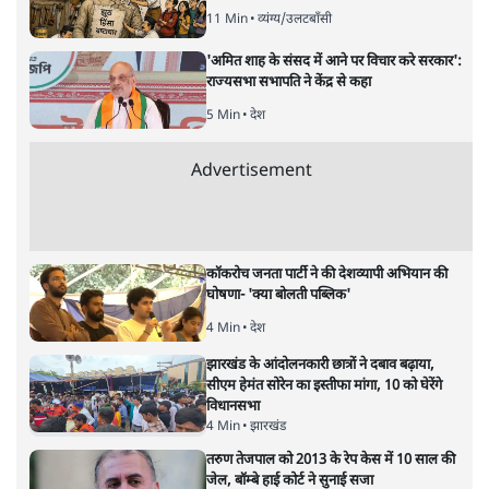
मोदी सरकार का बजट 2026 बड़े बदलाव का वादा करता दिखता है,
लेकिन क्या वह देहलीज़ पार कर पाया? नीतिगत झिझक, अधूरे सुधार
और ठहरे फैसलों के बीच बजट की आलोचनात्मक समीक्षा पढ़िए।
निर्मला सीतारमण जब 1 फ़रवरी
2026 को अपना नौवाँ केंद्रीय
बजट पेश करने उठीं तो वे आसानी से रिकॉर्ड बुक में दर्ज हो गईं।
लेकिन उसके बाद जो आया, उसने साफ़ दिखा दिया कि बिना
नएपन के सिर्फ़ सहनशक्ति कितनी दूर तक ले जा सकती है।
उनकी प्रस्तुति आत्मविश्वास से भरी थी। भाषण 90 मिनट चला और
एक ऐसे व्यक्ति की तरह बहता गया जो बजट‑दिवस की पूरी रस्में
कंठस्थ कर चुका हो। नारे वही पुराने—“विकसित भारत”, “ऑरेंज
इकोनॉमी”, “उत्पादकता”, “लचीलापन”—सब कुछ एक अनुभवी