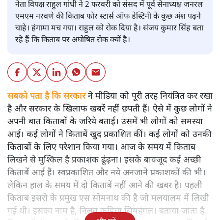
नेता विपक्ष राहुल गांधी ने 2 फरवरी को संसद में पूर्व सेनाध्यक्ष जनरल
एमएम नरवणे की किताब फोर स्टार्स ऑफ डेस्टिनी के कुछ अंश पढ़ने
चाहे। हंगामा मच गया। राहुल को रोक दिया है। संजय कुमार सिंह बता
रहे हैं कि किताब पर अघोषित रोक क्यों है।
सबको पता है कि सरकार
ने मीडिया को पूरी तरह नियंत्रित कर रखा
है और सरकार के खिलाफ खबरें नहीं छपती हैं। ऐसे में कुछ लोगों ने
अपनी बात किताबों के जरिये बताई। उसमें भी लोगों को समस्या
आई। कई लोगों ने किताबें खुद प्रकाशित कीं। कई लोगों को उनकी
किताबों के लिए परेशान किया गया। आज के समय में किताब
लिखने से मुश्किल है प्रकाशक ढूंढ़ना। इसके बावजूद कई अच्छी
किताबें आई हैं। स्वप्रकाशित और नये अनजाने प्रकाशकों की भी।
लेकिन हाल के समय में दो किताबें नहीं आने की खबर है। पहली
किताब इसरो के प्रमुख एस सोमनाथ की है जो मलयालम में लिखी
गई थी। इसका नाम है, निलवु कुडिचा सिमहंगल। बताया जाता है