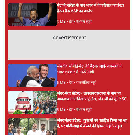
उलटबांसीः राष्ट्र के चरित्र की मरम्मत जारी है
11 Min
•
व्यंग्य/उलटबाँसी
'अमित शाह के संसद में आने पर विचार करे सरकार':
राज्यसभा सभापति ने केंद्र से कहा
5 Min
•
देश
Advertisement
कॉकरोच जनता पार्टी ने की देशव्यापी अभियान की
घोषणा- 'क्या बोलती पब्लिक'
4 Min
•
देश
झारखंड के आंदोलनकारी छात्रों ने दबाव बढ़ाया,
सीएम हेमंत सोरेन का इस्तीफा मांगा, 10 को घेरेंगे
विधानसभा
4 Min
•
झारखंड