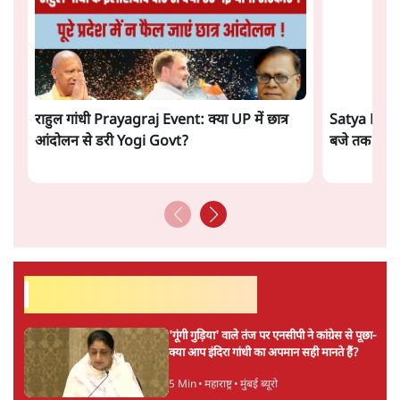
संस्कृति और भाषा पर उनकी दृष्टि गहरी और साफ़ है। उनकी शैली—
सरल भाषा में जटिल प्रश्नों को खोलने की—उन्हें आज के
हिंदी‑हिंदुस्तानी लेखन में एक विशिष्ट स्थान देती है।
सतीश झा
की और स्टोरी पढ़ें
अगली खबर लोड हो रही है...
ताजा खबरें
अतीक अहमद के बेटे अबान अहमद की सड़क हादसे
में मौत, जेल में बंद भाई से मिलने जा रहे थे
5 Min
•
उत्तर प्रदेश