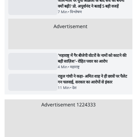
5 Min
•
महाराष्ट्र
•
मुंबई ब्यूरो
मेटा के सरेंडर के बाद भारत में केजरीवाल का इंस्टा
हैंडल बैनः AAP का आरोप
3 Min
•
देश
•
नेशनल ब्यूरो
Advertisement
संसदीय समिति-मेटा की बैठकः मार्क ज़करबर्ग ने
भारत सरकार से माफी मांगी
5 Min
•
देश
•
राजनीतिक ब्यूरो
जंतर-मंतर प्रोटेस्ट- 'ताकतवर सरकार के नाम पर
आक्रामकता न दिखाए पुलिस, जेन जी को सुने': SC
5 Min
•
देश
•
नेशनल ब्यूरो
जंतर मंतर प्रोटेस्ट: 'युवाओं को प्रताड़ित किया जा रहा