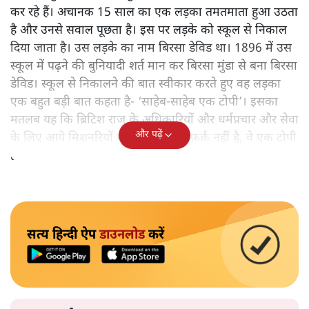
कर रहे हैं। अचानक 15 साल का एक लड़का तमतमाता हुआ उठता
है और उनसे सवाल पूछता है। इस पर लड़के को स्कूल से निकाल
दिया जाता है। उस लड़के का नाम बिरसा डेविड था। 1896 में उस
स्कूल में पढ़ने की बुनियादी शर्त मान कर बिरसा मुंडा से बना बिरसा
डेविड। स्कूल से निकालने की बात स्वीकार करते हुए वह लड़का
एक बहुत बड़ी बात कहता है- ‘साहेब-साहेब एक टोपी’। इसका
मतलब यह कि ब्रिटिश राज के अधिकारियों और धर्मप्रचार और सेवा
और पढ़ें
के लिए आये मिशनरियों में दरअसल कोई फ़र्क़ नहीं है, वे एक टोपी
ही हैं। यह बिरसा के भगवान बनने की शुरुआत थी।
सत्य हिन्दी ऐप
डाउनलोड
करें