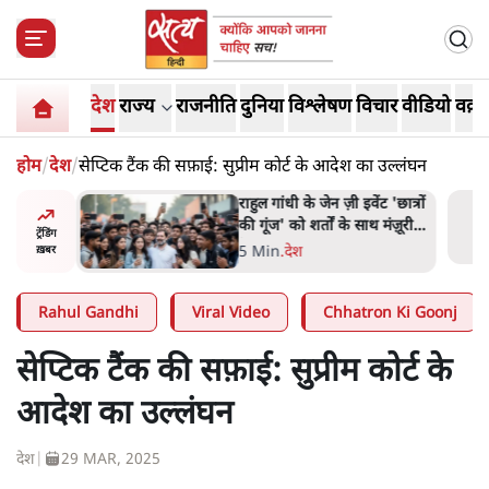
देश
राज्य
राजनीति
दुनिया
विश्लेषण
विचार
वीडियो
वक़्त
होम
/
देश
/
सेप्टिक टैंक की सफ़ाई: सुप्रीम कोर्ट के आदेश का उल्लंघन
ं और
राहुल गांधी के जेन ज़ी इवेंट 'छात्रों
तीजा,
की गूंज' को शर्तों के साथ मंज़ूरी
ट्रेंडिंग
देना पड़ा
5 Min
.
देश
ख़बर
Rahul Gandhi
Viral Video
Chhatron Ki Goonj
सेप्टिक टैंक की सफ़ाई: सुप्रीम कोर्ट के
आदेश का उल्लंघन
देश
|
29 MAR, 2025