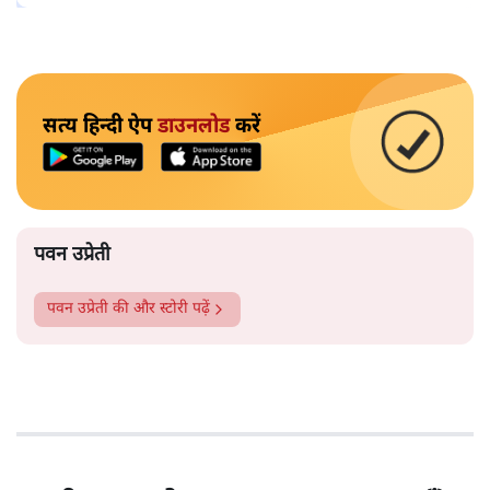
सत्य हिन्दी ऐप
डाउनलोड
करें
पवन उप्रेती
पवन उप्रेती
की और स्टोरी पढ़ें