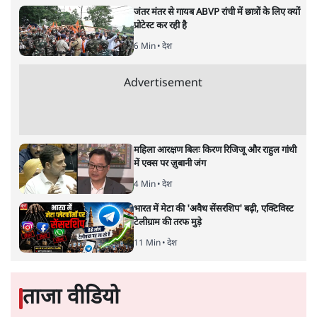
पाखंडों से मुक्त करें धर्मगुरु
विचार
|
डॉ. वेद प्रताप वैदिक
|
17 NOV, 2019
डॉ. वेद प्रताप वैदिक
यह बहुत अच्छा हुआ कि देश की सभी महिलाओं के लिए अब समान
अधिकार के दरवाजे खोलने की मांग उठी है। भगवान की आराधना में
भेद-भाव पैदा करने वाली कोई भी परंपरा कोरे पाखंड के अलावा कुछ
नहीं है। सभी धर्मों के ठेकेदारों को चाहिए कि वे अपने अनुयायियों को
इन पाखंडों से मुक्त करें। यह, अदालतों का नहीं, उनका फर्ज है।
10 से 50 साल की
महिलाएँ सबरीमला मंदिर के अंदर जा सकती हैं
या नहीं, इस मुद्दे पर अब सर्वोच्च न्यायालय के 7 जजों की बेंच