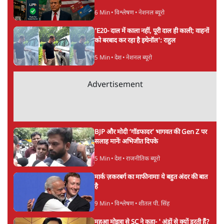
डॉ. वेद प्रताप वैदिक
की और स्टोरी पढ़ें
अगली खबर लोड हो रही है...
ताजा खबरें
राहुल गांधी ने प्रयागराज में जेन ज़ी को झकझोरा- 3D
संदेश- दर्द, डेटा, दौलत
6 Min
•
देश
"40 करोड़ युवाओं की ताकत!" Prayagraj में
Rahul Gandhi ने क्यों कही दर्द, डाटा, दौलत की
बात?
1 Min
•
उत्तर प्रदेश
'Chhatron Ki Goonj' Political War! Ajay
Rai, Tarun Chugh & Shatrughan on