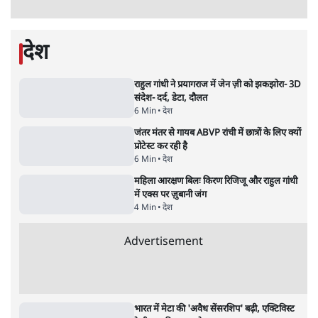
Advertisement
BJP और मोदी ‘गॉडफादर’ भागवत की Gen Z पर
सलाह मानेंः अभिजीत दिपके
5 Min
•
देश
•
राजनीतिक ब्यूरो
मार्क ज़करबर्ग का माफीनामाः ये बहुत अंदर की बात
है
9 Min
•
विश्लेषण
•
शीतल पी. सिंह
महुआ मोइत्रा से SC ने कहा- ' अंडों से क्यों डरती हैं?
स्वतंत्रता सेनानी सीने पर गोली खाते थे'
4 Min
•
देश
•
नेशनल ब्यूरो
Abhijeet Dipke Press Conference: CJP
का 'Kya Bolti Public' अभियान, चुनाव नहीं
लड़ेगी CJP!