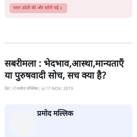
सत्य हिन्दी ऐप
डाउनलोड
करें
पवन उप्रेती
पवन उप्रेती
की और स्टोरी पढ़ें
सबरीमला : भेदभाव,आस्था,मान्यताएँ