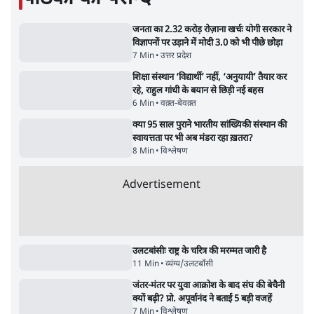
महिला आरक्षण बिलः किरण रिजिजू और राहुल गांधी
में एक्स पर ज़ुबानी जंग
4 Min
•
देश
भारत में मेटा की 'अवैध सेंसरशिप' बढ़ी, एक्टिविस्ट
टेलीग्राम की तरफ मुड़े
11 Min
•
देश
ताजा वीडियो