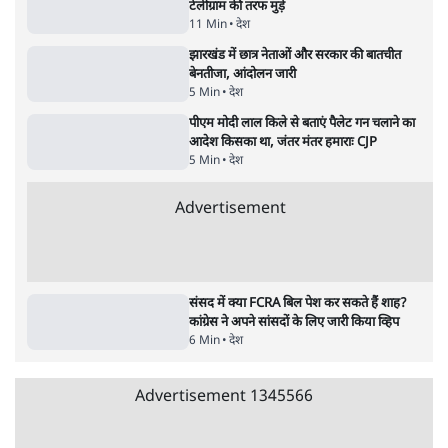
दिल्ली
•
सत्य ब्यूरो
झारखंड में छात्र नेताओं और सरकार की बातचीत
बेनतीजा, आंदोलन जारी
5 Min
•
देश
•
सत्य ब्यूरो
Advertisement
122455
पाठकों की पसन्द
जनता का 2.32 करोड़ रोज़ाना खर्चः योगी सरकार ने
विज्ञापनों पर उड़ाने में मोदी 3.0 को भी पीछे छोड़ा
7 Min
•
उत्तर प्रदेश
शिक्षा संस्थान ‘विद्यार्थी’ नहीं, ‘अनुयायी’ तैयार कर