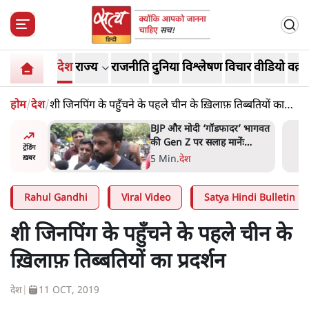
देश
राज्य
राजनीति
दुनिया
विश्लेषण
विचार
वीडियो
वक़्त
होम
/
देश
/
शी जिनपिंग के पहुँचने के पहले चीन के ख़िलाफ़ तिब्बतियों का
प्रदर्शन
ं, पूरी दाल
BJP और मोदी ‘गॉडफादर’ भागवत
रबाद कर
की Gen Z पर सलाह मानेंः
ट्रेंडिंग
अभिजीत दिपके
5 Min
.
देश
ख़बर
Rahul Gandhi
Viral Video
Satya Hindi Bulletin
शी जिनपिंग के पहुँचने के पहले चीन के
ख़िलाफ़ तिब्बतियों का प्रदर्शन
देश
|
11 OCT, 2019