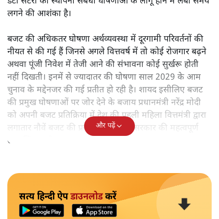
डेटा सेंटरों की स्थापना संबंधी घोषणाओं के लागू होने में लंबा समय
लगने की आशंका है।
बजट की अधिकतर घोषणा अर्थव्यवस्था में दूरगामी परिवर्तनों की
नीयत से की गई हैं जिनसे अगले वित्तवर्ष में तो कोई रोजगार बढ़ने
अथवा पूंजी निवेश में तेजी आने की संभावना कोई सुर्खरू होती
नहीं दिखती। इनमें से ज्यादातर की घोषणा साल 2029 के आम
चुनाव के मद्देनजर की गई प्रतीत हो रही है। शायद इसीलिए बजट
की प्रमुख घोषणाओं पर जोर देने के बजाय प्रधानमंत्री नरेंद्र मोदी
को अपनी बजट प्रतिक्रिया में देश की पहली महिला वित्तमंत्री द्वारा
और पढ़ें
लगातार नौवें बजट की प्रस्तुति को अपनी सरकार की महत्वपूर्ण
उपलब्धि बताने पर मजबूर होना पड़ा।
सत्य हिन्दी ऐप
डाउनलोड
करें