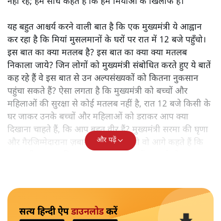
नहीं रहे; हम सीधे कहते हैं कि हम मियांओं के खिलाफ हैं।"
यह बहुत आश्चर्य करने वाली बात है कि एक मुख्यमंत्री ये आह्वान
कर रहा है कि मियांं मुसलमानों के घरों पर रात में 12 बजे पहुँचो।
इस बात का क्या मतलब है? इस बात का क्या क्या मतलब
निकाला जाये? जिन लोगों को मुख्यमंत्री संबोधित करते हुए ये बातें
कह रहे हैं वे इस बात से उन अल्पसंख्यकों को कितना नुकसान
पहुंचा सकते हैं? ऐसा लगता है कि मुख्यमंत्री को बच्चों और
महिलाओं की सुरक्षा से कोई मतलब नहीं है, रात 12 बजे किसी के
घर जाकर उनके बच्चों और महिलाओं को डराकर आप क्या
दिखाना चाहते हैं, कि आप बहुत वीर हैं? मुख्यमंत्री सरमा की घृणा
और पढ़ें
और गैरजिम्मेदाराना ज़बान यहीं नहीं रुकती वो आगे कहते हैं कि
"अगर रिक्शा का किराया 5 रुपये है, तो उन्हें 4 रुपये दो।"
सत्य हिन्दी ऐप
डाउनलोड
करें