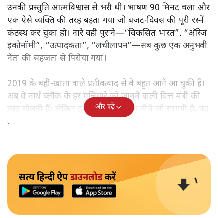
उनकी प्रस्तुति आत्मविश्वास से भरी थी। भाषण 90 मिनट चला और
एक ऐसे व्यक्ति की तरह बहता गया जो बजट‑दिवस की पूरी रस्में
कंठस्थ कर चुका हो। नारे वही पुराने—“विकसित भारत”, “ऑरेंज
इकोनॉमी”, “उत्पादकता”, “लचीलापन”—सब कुछ एक अनुभवी
नेता की सहजता से पिरोया गया।
2019 के बही‑खाता वाले प्रतीकवाद से वे बहुत आगे आ चुकी हैं।
अब वे नार्थ ब्लॉक के हर गलियारे को जानने वाली वित्त मंत्री की
और पढ़ें
तरह बोलती हैं। लेकिन इस आत्मविश्वास के नीचे जो सामग्री है, वह
उतनी ही अनुमानित और दोहराव भरी।
सत्य हिन्दी ऐप
डाउनलोड
करें