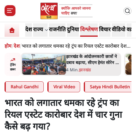
देश
राज्य
राजनीति
दुनिया
विश्लेषण
विचार
वीडियो
वक़्त
होम
/
देश
/
भारत को लगातार धमका रहे ट्रंप का रियल एस्टेट कारोबार देश में
चार गुना कैसे बढ़ गया?
ात्रों ने
कॉकरोच जनता पार्टी ने की
त सोरेन का
देशव्यापी अभियान की घोषणा-
ट्रेंडिंग
ंगे
'क्या बोलती पब्लिक'
4 Min
.
देश
ख़बर
Rahul Gandhi
Viral Video
Satya Hindi Bulletin
भारत को लगातार धमका रहे ट्रंप का
रियल एस्टेट कारोबार देश में चार गुना
कैसे बढ़ गया?