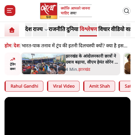
देश
राज्य
राजनीति
दुनिया
विश्लेषण
विचार
वीडियो
वक़्त
होम
/
देश
/
भारत-पाक तनाव में ट्रंप की इतनी दिलचस्पी क्यों? क्या है इसका
छिपा हुआ व्यापारिक संबंध?
अबान अहमद
झारखंड के आंदोलनकारी छात्रों ने
ेल में बंद
दबाव बढ़ाया, सीएम हेमंत सोरेन का
ट्रेंडिंग
इस्तीफा मांगा, 10 को घेरेंगे
4 Min
.
झारखंड
ख़बर
विधानसभा
Rahul Gandhi
Viral Video
Amit Shah
Satya