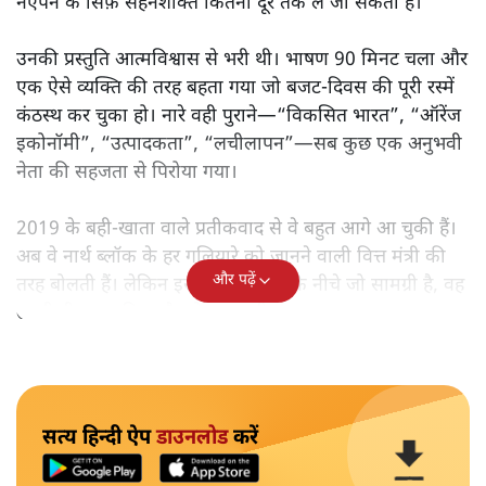
नएपन के सिर्फ़ सहनशक्ति कितनी दूर तक ले जा सकती है।
उनकी प्रस्तुति आत्मविश्वास से भरी थी। भाषण 90 मिनट चला और
एक ऐसे व्यक्ति की तरह बहता गया जो बजट‑दिवस की पूरी रस्में
कंठस्थ कर चुका हो। नारे वही पुराने—“विकसित भारत”, “ऑरेंज
इकोनॉमी”, “उत्पादकता”, “लचीलापन”—सब कुछ एक अनुभवी
नेता की सहजता से पिरोया गया।
2019 के बही‑खाता वाले प्रतीकवाद से वे बहुत आगे आ चुकी हैं।
अब वे नार्थ ब्लॉक के हर गलियारे को जानने वाली वित्त मंत्री की
और पढ़ें
तरह बोलती हैं। लेकिन इस आत्मविश्वास के नीचे जो सामग्री है, वह
उतनी ही अनुमानित और दोहराव भरी।
सत्य हिन्दी ऐप
डाउनलोड
करें