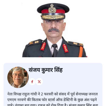
संजय कुमार सिंह
नेता विपक्ष राहुल गांधी ने 2 फरवरी को संसद में पूर्व सेनाध्यक्ष जनरल
एमएम नरवणे की किताब फोर स्टार्स ऑफ डेस्टिनी के कुछ अंश पढ़ने
चाहे। हंगामा मच गया। राहुल को रोक दिया है। संजय कुमार सिंह बता