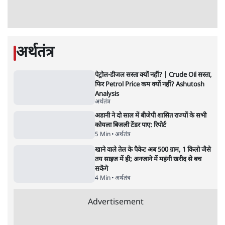
'महाराष्ट्र में गैर बीजेपी वोटरों के नामों को काटने की
बड़ी साज़िश'- रोहित पवार का आरोप
4 Min
•
महाराष्ट्र
राहुल गांधी ने कहा- अमित शाह ने ही छात्रों पर पैलेट
गन चलवाई, सरकार का आरोपों से इंकार
11 Min
•
देश
Advertisement
1224333
अर्थतंत्र
पेट्रोल-डीजल सस्ता क्यों नहीं? | Crude Oil सस्ता,
फिर Petrol Price कम क्यों नहीं? Ashutosh