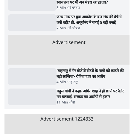
इंस्टाग्राम पर आरक्षण हटाओ आंदोलन का शिगूफा,
क्या Gen Z एकता तोड़ने की मुहिम?
7 Min
•
देश
Advertisement
जनता का 2.32 करोड़ रोज़ाना खर्चः योगी सरकार ने
विज्ञापनों पर उड़ाने में मोदी 3.0 को भी पीछे छोड़ा
7 Min
•
उत्तर प्रदेश
क्या 95 साल पुराने भारतीय सांख्यिकी संस्थान की
स्वायत्तता पर भी अब मंडरा रहा ख़तरा?
8 Min
•
विश्लेषण
जंतर-मंतर पर युवा आक्रोश के बाद संघ की बेचैनी
क्यों बढ़ी? प्रो. अपूर्वानंद ने बताईं 5 बड़ी वजहें
7 Min
•
विश्लेषण
Advertisement