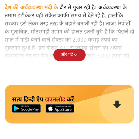
देश की अर्थव्यवस्था मंदी के
दौर से गुजर रही है। अर्थव्यवस्था के
तमाम इंडीकेटर यही संकेत काफ़ी समय से देते रहे हैं, हालाँकि
सरकार इसे लेकर तरह तरह के बहाने बनाती रही है। ताज़ा रिपोर्टों
के मुताबिक़, मोटरगाड़ी उद्योग की हालत इतनी बुरी है कि पिछले दो
साल में गाड़ी बेचने वाले सेक्टर को 2,000 करोड़ रुपये का
नुक़सान हुआ है। इस दौरान 300 से ज़्यादा डीलरों को अपना
और पढ़ें
कामकाज बंद कर देना पड़ा है और कम से कम 3,000 लोगों की
नौकरियाँ चली गई हैं।
सत्य हिन्दी ऐप
डाउनलोड
करें