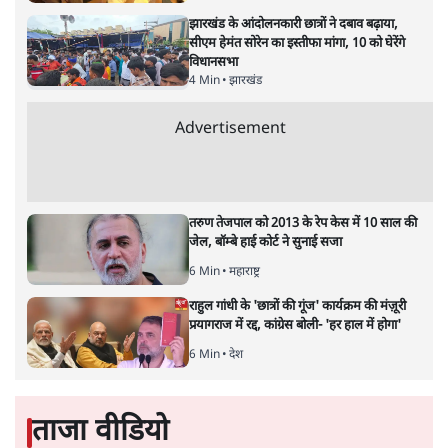
Advertisement
'अमित शाह के संसद में आने पर विचार करे सरकार':
राज्यसभा सभापति ने केंद्र से कहा
5 Min
•
देश
कॉकरोच जनता पार्टी ने की देशव्यापी अभियान की
घोषणा- 'क्या बोलती पब्लिक'
4 Min
•
देश
झारखंड के आंदोलनकारी छात्रों ने दबाव बढ़ाया,
सीएम हेमंत सोरेन का इस्तीफा मांगा, 10 को घेरेंगे
विधानसभा
4 Min
•
झारखंड
Advertisement