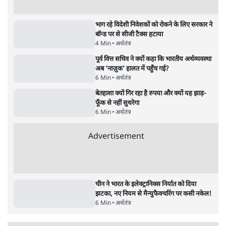
Analysis
अर्थतंत्र
अडानी ने दो साल में बीजेपी शासित राज्यों के सभी
कोयला बिजली टेंडर पाए: रिपोर्ट
5 Min
•
अर्थतंत्र
खाने वाले तेल के पैकेट अब 500 ग्राम, 1 किलो जैसे
तय साइज में ही; अनजाने में महंगी खरीद से बच
सकेंगे
4 Min
•
अर्थतंत्र
Advertisement
भाग रहे विदेशी निवेशकों को रोकने के लिए सरकार ने
बॉन्ड पर से सीजी टैक्स हटाया
4 Min
•
अर्थतंत्र
पूर्व वित्त सचिव ने क्यों कहा कि भारतीय अर्थव्यवस्था
अब ‘नाज़ुक’ हालत में पहुँच गई?
6 Min
•
अर्थतंत्र