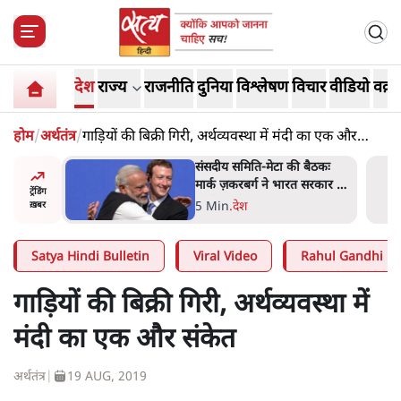
देश
राज्य
राजनीति
दुनिया
विश्लेषण
विचार
वीडियो
वक़्त
होम
/
अर्थतंत्र
/
गाड़ियों की बिक्री गिरी, अर्थव्यवस्था में मंदी का एक और
संकेत
 बैठकः
जंतर-मंतर प्रोटेस्ट- 'ताकतवर
 सरकार से
सरकार के नाम पर आक्रामकता न
ट्रेंडिंग
दिखाए पुलिस, जेन जी को सुने':
5 Min
.
देश
ख़बर
SC
Satya Hindi Bulletin
Viral Video
Rahul Gandhi
गाड़ियों की बिक्री गिरी, अर्थव्यवस्था में
मंदी का एक और संकेत
अर्थतंत्र
|
19 AUG, 2019