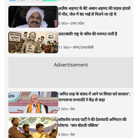
अगली खबर लोड हो रही है...
ताजा खबरें
भागवत बोले- 'जेन ज़ी पर आँख मूंदकर भरोसा,
आंदोलन देश-विरोधी नहीं'; अतुल लिमये बोले थे-
'एंटी नेशनल'
6 Min
•
देश
अतीक अहमद के बेटे अबान अहमद की सड़क हादसे
में मौत, जेल में बंद भाई से मिलने जा रहे थे
5 Min
•
उत्तर प्रदेश
उलटबांसीः राष्ट्र के चरित्र की मरम्मत जारी है
11 Min
•
व्यंग्य/उलटबाँसी