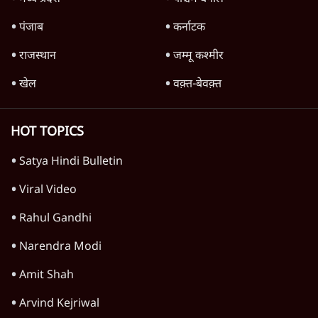
देश
वीडियो
दुनिया
विचार
उत्तर प्रदेश
न्यूज़ बुलेटिन
महाराष्ट्र
राजनीति
दिल्ली
विश्लेषण
बिहार
अर्थतंत्र
मध्य प्रदेश
पश्चिम बंगाल
पंजाब
कर्नाटक
राजस्थान
जम्मू कश्मीर
खेल
वक़्त-बेवक़्त