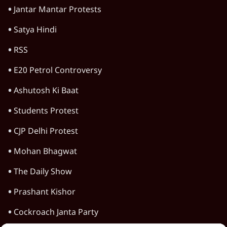
HOT TOPICS
Satya Hindi Bulletin
Viral Video
Rahul Gandhi
Narendra Modi
Amit Shah
Arvind Kejriwal
Jantar Mantar Protests
Satya Hindi
RSS
E20 Petrol Controversy