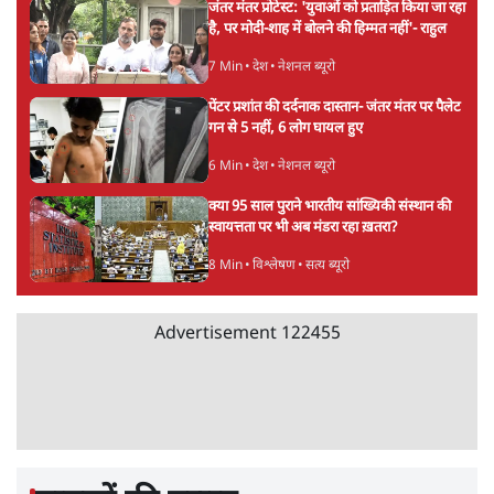
Advertisement
संसदीय समिति-मेटा की बैठकः मार्क ज़करबर्ग ने
भारत सरकार से माफी मांगी
5 Min
•
देश
•
राजनीतिक ब्यूरो
जंतर-मंतर प्रोटेस्ट- 'ताकतवर सरकार के नाम पर
आक्रामकता न दिखाए पुलिस, जेन जी को सुने': SC
5 Min
•
देश
•
नेशनल ब्यूरो
जंतर मंतर प्रोटेस्ट: 'युवाओं को प्रताड़ित किया जा रहा
है, पर मोदी-शाह में बोलने की हिम्मत नहीं'- राहुल
7 Min
•
देश
•
नेशनल ब्यूरो
पेंटर प्रशांत की दर्दनाक दास्तान- जंतर मंतर पर पैलेट
गन से 5 नहीं, 6 लोग घायल हुए
6 Min
•
देश
•
नेशनल ब्यूरो