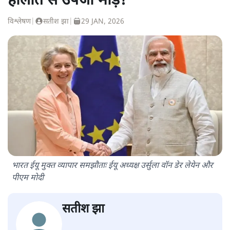
हालात से उपजा मोड़?
विश्लेषण
|
सतीश झा
|
29 JAN, 2026
भारत ईयू मुक्त व्यापार समझौताः ईयू अध्यक्ष उर्सुला वॉन डेर लेयेन और
पीएम मोदी
सतीश झा