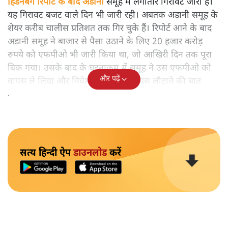
हिंडनबर्ग रिपोर्ट के बाद अडानी
समूह में लगातार गिरावट जारी है।
यह गिरावट बजट वाले दिन भी जारी रही। अबतक अडानी समूह के
शेयर करीब चालीस प्रतिशत तक गिर चुके हैं। रिपोर्ट आने के बाद
अडानी समूह ने बाजार से पैसा उठाने के लिए 20 हजार करोड़
रुपये को एफपीओ भी जारी किया था, जो आखिरी दिन तक पूरा
बिक गया। उसके बाद के घटनाक्रम में समूह ने उस एफपीओ को
और पढ़ें
वापस ले लिया और निवेशकों का पैसा वापस लौटाने की बात
कही।
सत्य हिन्दी ऐप
डाउनलोड
करें