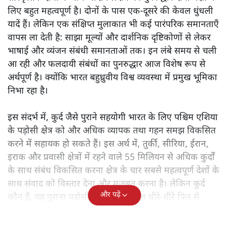
लिए बहुत महत्वपूर्ण है। दोनों के पास एक-दूसरे की केवल धुंधली
यादें हैं। लेकिन एक संक्षिप्त मुलाकात भी कई पारंपरिक समानताएँ
वापस ला देती है: साझा मूल्यों और दार्शनिक दृष्टिकोणों से लेकर
भाषाई और व्यंजन संबंधी समानताओं तक। इन लंबे समय से चली
आ रही और फलदायी संबंधों का पुनरुद्धार आज विशेष रूप से
अर्थपूर्ण है। क्योंकि भारत बहुध्रुवीय विश्व व्यवस्था में प्रमुख भूमिका
निभा रहा है।
इस संदर्भ में, कुर्द जैसे पुराने सहयोगी भारत के लिए पश्चिम एशिया
के पड़ोसी क्षेत्र को और अधिक व्यापक तथा गहन समझ विकसित
करने में सहायक हो सकते हैं। इस अर्थ में, तुर्की, सीरिया, ईरान,
इराक और प्रवासी क्षेत्रों में रहने वाले 55 मिलियन से अधिक कुर्दों
के साथ संबंध विकसित करना क्षेत्र के चार सबसे महत्वपूर्ण देशों के
साथ संवाद को विस्तार देना और मजबूत करना है। लेकिन कुर्द
और पढ़ें
कौन हैं, यह पुराना पड़ोसी जिसे भारत आज धीरे-धीरे फिर से
पहचान रहा है?