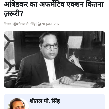
आंबेडकर का अफर्मेटिव एक्शन कितना
ज़रूरी?
विचार
|
शीतल पी. सिंह
|
28 JAN, 2026
शीतल पी. सिंह