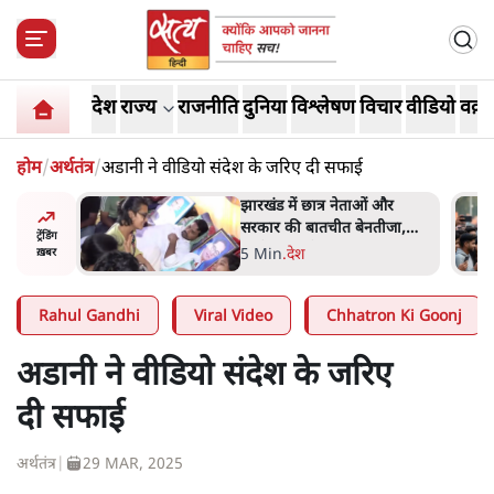
देश
राज्य
राजनीति
दुनिया
विश्लेषण
विचार
वीडियो
वक़्त
होम
/
अर्थतंत्र
/
अडानी ने वीडियो संदेश के जरिए दी सफाई
हा- ' अंडों
झारखंड में छात्र नेताओं और
ता सेनानी
सरकार की बातचीत बेनतीजा,
ट्रेंडिंग
आंदोलन जारी
5 Min
.
देश
ख़बर
Rahul Gandhi
Viral Video
Chhatron Ki Goonj
अडानी ने वीडियो संदेश के जरिए
दी सफाई
अर्थतंत्र
|
29 MAR, 2025