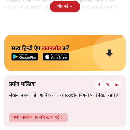
'द मर्डरर, द मोनार्क एंड द फ़कीर : अ न्यू इनवेस्टीगेशन ऑफ़
और पढ़ें
महात्मा गांधी असेशिनेशन' नामक किताब से ये सवाल उठते हैं।
सत्य हिन्दी ऐप
डाउनलोड
करें
प्रमोद मल्लिक
लेखक पत्रकार हैं, आर्थिक और अंतरराष्ट्रीय विषयों पर लिखते रहते हैं।
प्रमोद मल्लिक
की और स्टोरी पढ़ें