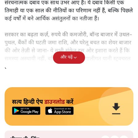
संरचनात्मक दबाव एक साथ उभर आए हैं। ये दबाव किसी एक
तिमाही या एक साल की नीतियों का परिणाम नहीं हैं, बल्कि पिछले
कई वर्षों में बने आर्थिक असंतुलनों का नतीजा हैं।
सरकार का बढ़ता कर्ज़, रुपये की कमजोरी, बॉन्ड बाजार में उथल–
पुथल, बैंकों की घटती जमा राशि, और घरेलू बचत का शेयर बाजार
की ओर तेज़ी से जाना- ये सभी संकेत इस ओर इशारा करते हैं कि
और पढ़ें
समस्या अस्थायी नहीं, बल्कि गहरी और प्रणालीगत यानी स्ट्रक्चरल
है।
सत्य हिन्दी ऐप
डाउनलोड
करें