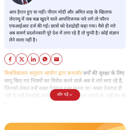
आप हैरान हुए या नहीं। पीएम मोदी और अमित शाह के खिलाफ
जेएनयू में जब कब्र खुदने वाले आपत्तिजनक नारे लगे तो फौरन
एफआईआर दर्ज की गई। छात्रों को देशद्रोही कहा गया। वैसे ही नारे
अब सवर्ण प्रदर्शनकारी पूरे देश में लगा रहे हैं तो चुप्पी है। कोई संज्ञान
लेने वाला नहीं है।
विश्वविद्यालय अनुदान आयोग द्वारा कमज़ोर
वर्गों की सुरक्षा के लिए
लागू किए गए नियमों का विरोध करने वाले अब वे नारे लगा रहे हैं,
जिनको लेकर उन्हें सख़्त ऐतराज़ हुआ करता था। सख़्त ऐतराज़ ही
और पढ़ें
नहीं वे उन्हें देशद्रोही करार देकर जेल भेज देना चाहते थे, उन्हें देश से
बाहर चले जाने को कह रहे थे।