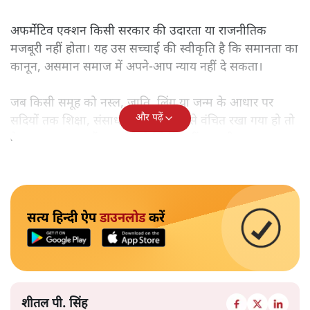
अफर्मेटिव एक्शन किसी सरकार की उदारता या राजनीतिक
मजबूरी नहीं होता। यह उस सच्चाई की स्वीकृति है कि समानता का
कानून, असमान समाज में अपने-आप न्याय नहीं दे सकता।
जब किसी समूह को नस्ल, जाति, लिंग या जन्म के आधार पर
और पढ़ें
सदियों तक शिक्षा, संसाधनों और सम्मान से वंचित रखा गया हो तो
केवल ‘सब बराबर हैं’ कह देने से स्थिति नहीं बदलती।
सत्य हिन्दी ऐप
डाउनलोड
करें
शीतल पी. सिंह