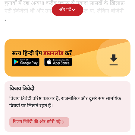
चुनावों में रहा अन्यथा करीब पचास से ज़्यादा सांसदों के ख़िलाफ़
और पढ़ें
एंटी इंकंबेंसी थी और उनका जीतना मुश्किल था, लेकिन बीजेपी
282 से बढ़कर 303 तक पहुंच गई।
सत्य हिन्दी ऐप
डाउनलोड
करें
विजय त्रिवेदी
विजय त्रिवेदी वरिष्ठ पत्रकार हैं, राजनीतिक और दूसरे सम सामयिक
विषयों पर लिखते रहते हैं।
विजय त्रिवेदी
की और स्टोरी पढ़ें