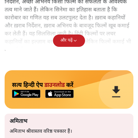
निर्देशन, अच्छा अभिनय किसी फिल्म की सफलता के आवश्यक
तत्व माने जाते हैं। लेकिन सिनेमा का इतिहास बताता है कि
कारोबार का गणित यह सब उलटपुलट देता है। ख़राब कहानियों
और ख़राब निर्देशन, ख़राब अभिनय के बावजूद फिल्में खूब कमाई
कर लेती हैं। यह सिलसिला जारी है। हिंदी फिल्मों पर लचर
और पढ़ें
कहानियों का इल्ज़ाम बरसों से लग रहा है लेकिन फिल्में कमाई भी
कर रही हैं।
सत्य हिन्दी ऐप
डाउनलोड
करें
अमिताभ
अमिताभ श्रीवास्तव वरिष्ठ पत्रकार हैं।