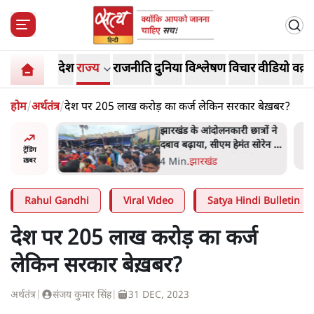
देश
राज्य
राजनीति
दुनिया
विश्लेषण
विचार
वीडियो
वक़्त
होम
/
अर्थतंत्र
/
देश पर 205 लाख करोड़ का कर्ज लेकिन सरकार बेख़बर?
अबान अहमद
झारखंड के आंदोलनकारी छात्रों ने
ेल में बंद
दबाव बढ़ाया, सीएम हेमंत सोरेन का
ट्रेंडिंग
इस्तीफा मांगा, 10 को घेरेंगे
4 Min
.
झारखंड
ख़बर
विधानसभा
Rahul Gandhi
Viral Video
Satya Hindi Bulletin
देश पर 205 लाख करोड़ का कर्ज
लेकिन सरकार बेख़बर?
अर्थतंत्र
|
संजय कुमार सिंह
|
31 DEC, 2023