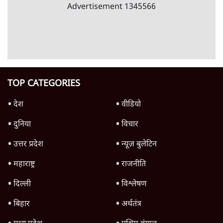
जंतर-मंतर पर युवा आक्रोश के बाद संघ की बेचैनी
क्यों बढ़ी? प्रो. अपूर्वानंद ने बताईं 5 बड़ी वजहें
7 Min
•
विश्लेषण
Advertisement
'महाराष्ट्र में गैर बीजेपी वोटरों के नामों को काटने की
बड़ी साज़िश'- रोहित पवार का आरोप
4 Min
•
महाराष्ट्र
राहुल गांधी ने कहा- अमित शाह ने ही छात्रों पर पैलेट
गन चलवाई, सरकार का आरोपों से इंकार
11 Min
•
देश
Advertisement
1224333