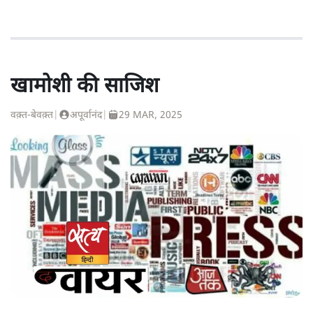
खामोशी की साजिश
वक़्त-बेवक़्त
|
अपूर्वानंद
|
29 MAR, 2025