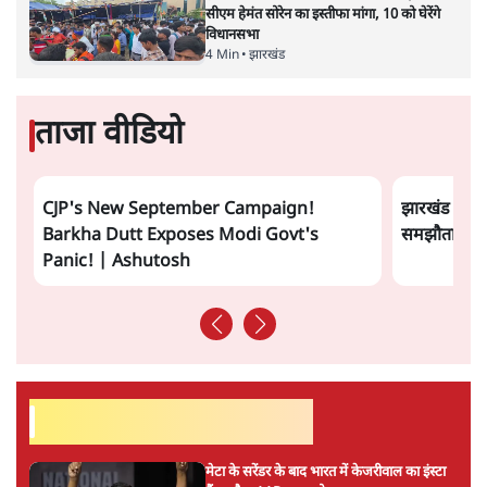
सत्य हिन्दी ऐप
डाउनलोड
करें
वंदिता मिश्रा
वंदिता मिश्रा
की और स्टोरी पढ़ें
अगली खबर लोड हो रही है...