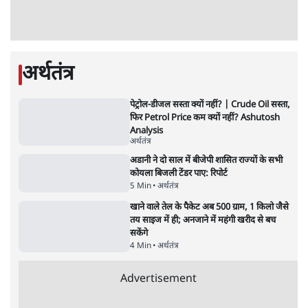
6 Min
•
देश
•
नेशनल ब्यूरो
क्या 95 साल पुराने भारतीय सांख्यिकी संस्थान की
स्वायत्तता पर भी अब मंडरा रहा ख़तरा?
8 Min
•
विश्लेषण
•
सत्य ब्यूरो
शाह के ख़िलाफ़ संसद में विपक्ष का मार्च, 'गृह मंत्री
मुंह छुपा रहे हैं क्योंकि वो छात्रों के गुनहगार हैं'
5 Min
•
देश
•
नेशनल ब्यूरो
Advertisement
122455
पाठकों की पसन्द