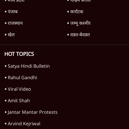
अर्थतंत्र
पेट्रोल-डीजल सस्ता क्यों नहीं? | Crude Oil सस्ता,
फिर Petrol Price कम क्यों नहीं? Ashutosh
Analysis
अर्थतंत्र
अडानी ने दो साल में बीजेपी शासित राज्यों के सभी
कोयला बिजली टेंडर पाए: रिपोर्ट
5 Min
•
अर्थतंत्र
खाने वाले तेल के पैकेट अब 500 ग्राम, 1 किलो जैसे
तय साइज में ही; अनजाने में महंगी खरीद से बच
सकेंगे
4 Min
•
अर्थतंत्र
Advertisement