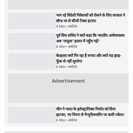
RSS नेता की जंतर मंतर आंदोलन पर टिप्पणी- सीधे
फायरिंग कराता, महिलाओं का रेप करवाता
4 Min
•
देश
शिक्षा संस्थान ‘विद्यार्थी’ नहीं, ‘अनुयायी’ तैयार कर
रहे, राहुल गांधी के बयान से छिड़ी नई बहस
6 Min
•
वक़्त-बेवक़्त
इंस्टाग्राम पर आरक्षण हटाओ आंदोलन का शिगूफा,
क्या Gen Z एकता तोड़ने की मुहिम?
7 Min
•
देश
Advertisement
जनता का 2.32 करोड़ रोज़ाना खर्चः योगी सरकार ने
विज्ञापनों पर उड़ाने में मोदी 3.0 को भी पीछे छोड़ा
7 Min
•
उत्तर प्रदेश
क्या 95 साल पुराने भारतीय सांख्यिकी संस्थान की
स्वायत्तता पर भी अब मंडरा रहा ख़तरा?
8 Min
•
विश्लेषण