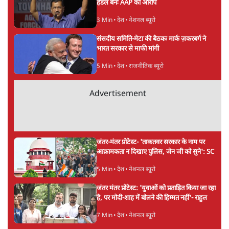
ताजा खबरें
Abhijeet Dipke Press Conference: CJP
का 'Kya Bolti Public' अभियान, चुनाव नहीं
लड़ेगी CJP!
दिल्ली
Urmilesh Exposes Voter List Plan: क्या
पिछड़ों और दलितों का वोट काट देगी BJP?
विश्लेषण
भागवत बोले- 'जेन ज़ी पर आँख मूंदकर भरोसा,
आंदोलन देश-विरोधी नहीं'; अतुल लिमये बोले थे-
'एंटी नेशनल'
6 Min
•
देश
Advertisement
अतीक अहमद के बेटे अबान अहमद की सड़क हादसे
में मौत, जेल में बंद भाई से मिलने जा रहे थे