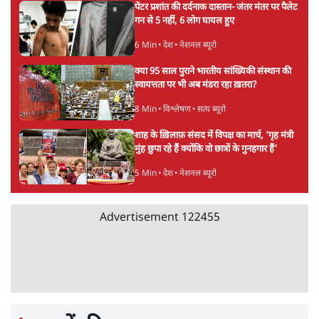
5 Min
•
उत्तर प्रदेश
उलटबांसीः राष्ट्र के चरित्र की मरम्मत जारी है
11 Min
•
व्यंग्य/उलटबाँसी
'अमित शाह के संसद में आने पर विचार करे सरकार':
राज्यसभा सभापति ने केंद्र से कहा
5 Min
•
देश
Advertisement
कॉकरोच जनता पार्टी ने की देशव्यापी अभियान की
घोषणा- 'क्या बोलती पब्लिक'
4 Min
•
देश
झारखंड के आंदोलनकारी छात्रों ने दबाव बढ़ाया,
सीएम हेमंत सोरेन का इस्तीफा मांगा, 10 को घेरेंगे
विधानसभा