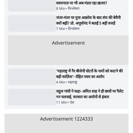
3 Min
•
देश
•
नेशनल ब्यूरो
संसदीय समिति-मेटा की बैठकः मार्क ज़करबर्ग ने
भारत सरकार से माफी मांगी
5 Min
•
देश
•
राजनीतिक ब्यूरो
Advertisement
जंतर-मंतर प्रोटेस्ट- 'ताकतवर सरकार के नाम पर
आक्रामकता न दिखाए पुलिस, जेन जी को सुने': SC
5 Min
•
देश
•
नेशनल ब्यूरो
जंतर मंतर प्रोटेस्ट: 'युवाओं को प्रताड़ित किया जा रहा
है, पर मोदी-शाह में बोलने की हिम्मत नहीं'- राहुल
7 Min
•
देश
•
नेशनल ब्यूरो
पेंटर प्रशांत की दर्दनाक दास्तान- जंतर मंतर पर पैलेट
गन से 5 नहीं, 6 लोग घायल हुए