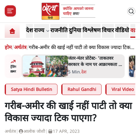
देश
राज्य
राजनीति
दुनिया
विश्लेषण
विचार
वीडियो
वक़्त
होम
/
अर्थतंत्र
/
गरीब-अमीर की खाई नहीं पाटी तो क्या विकास ज्यादा टिक
पाएगा?
ाकतवर
जंतर मंतर प्रोटेस्ट: 'युवाओं को
रामकता न
प्रताड़ित किया जा रहा है, पर मोदी-
ट्रेंडिंग
ो सुने':
शाह में बोलने की हिम्मत नहीं'-
7 Min
.
देश
ख़बर
राहुल
Satya Hindi Bulletin
Rahul Gandhi
Viral Video
गरीब-अमीर की खाई नहीं पाटी तो क्या
विकास ज्यादा टिक पाएगा?
अर्थतंत्र
|
आलोक जोशी
|
17 APR, 2023