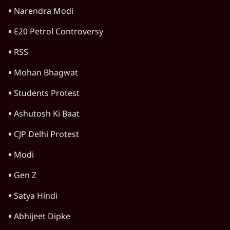
भाग रहे विदेशी निवेशकों को रोकने के लिए सरकार ने
बॉन्ड पर से सीजी टैक्स हटाया
4 Min
•
अर्थतंत्र
पूर्व वित्त सचिव ने क्यों कहा कि भारतीय अर्थव्यवस्था
अब ‘नाज़ुक’ हालत में पहुँच गई?
6 Min
•
अर्थतंत्र
बेतहाशा क्यों गिर रहा है रुपया और क्यों यह झाड़-
फूँक से नहीं सुधरेगा
6 Min
•
अर्थतंत्र
Advertisement
चीन ने भारत के इलेक्ट्रानिक्स निर्यात को दिया
झटका, नए नियम से मैन्युफैक्चरिंग पर कसी नकेल!
6 Min
•
अर्थतंत्र
Advertisement
1345566