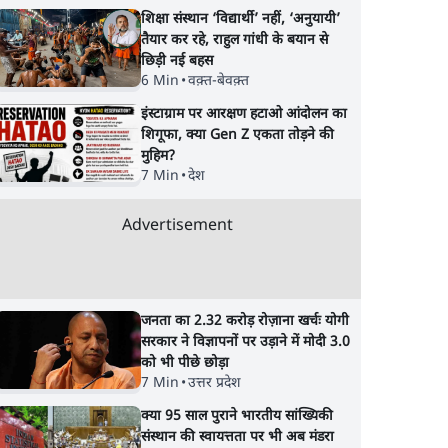
शिक्षा संस्थान ‘विद्यार्थी’ नहीं, ‘अनुयायी’
तैयार कर रहे, राहुल गांधी के बयान से
छिड़ी नई बहस
6 Min
•
वक़्त-बेवक़्त
इंस्टाग्राम पर आरक्षण हटाओ आंदोलन का
शिगूफा, क्या Gen Z एकता तोड़ने की
मुहिम?
7 Min
•
देश
Advertisement
जनता का 2.32 करोड़ रोज़ाना खर्चः योगी
सरकार ने विज्ञापनों पर उड़ाने में मोदी 3.0
को भी पीछे छोड़ा
7 Min
•
उत्तर प्रदेश
क्या 95 साल पुराने भारतीय सांख्यिकी
संस्थान की स्वायत्तता पर भी अब मंडरा