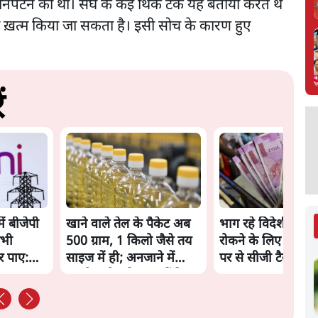
 निपटने का था। संघ के कई थिंक टैंक यह बताया करते थे
ो ख़त्म किया जा सकता है। इसी सोच के कारण हुए
ं
ें बीजेपी
खाने वाले तेल के पैकेट अब
भाग रहे विदेशी निवे
सभी
500 ग्राम, 1 किलो जैसे तय
रोकने के लिए सरकार 
र पाए:
साइज में ही; अनजाने में
पर से सीजी टैक्स हट
महंगी खरीद से बच सकेंगे