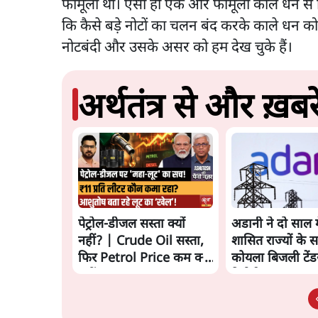
फॉर्मूला था। ऐसा ही एक और फार्मूला काले धन से
कि कैसे बड़े नोटों का चलन बंद करके काले धन क
नोटबंदी और उसके असर को हम देख चुके हैं।
अर्थतंत्र से और ख़बरे
पेट्रोल-डीजल सस्ता क्यों
अडानी ने दो साल म
नहीं? | Crude Oil सस्ता,
शासित राज्यों के 
फिर Petrol Price कम क्यों
कोयला बिजली टेंड
नहीं? Ashutosh
रिपोर्ट
Analysis