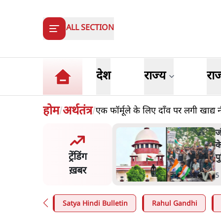
ALL SECTION
देश
राज्य
रा
होम
अर्थतंत्र
एक फॉर्मूले के लिए दाँव पर लगी खाद्य 
/
/
मंतर प्रोटेस्ट- 'ताकतवर सरकार
ज
ाम पर आक्रामकता न दिखाए
प
ट्रेंडिंग
, जेन जी को सुने': SC
श
ख़बर
n
.
देश
7
Satya Hindi Bulletin
Rahul Gandhi