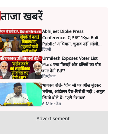
ताजा खबरें
Abhijeet Dipke Press
Conference: CJP का 'Kya Bolti
Public' अभियान, चुनाव नहीं लड़ेगी
दिल्ली
CJP!
Urmilesh Exposes Voter List
Plan: क्या पिछड़ों और दलितों का वोट
काट देगी BJP?
विश्लेषण
भागवत बोले- 'जेन ज़ी पर आँख मूंदकर
भरोसा, आंदोलन देश-विरोधी नहीं'; अतुल
लिमये बोले थे- 'एंटी नेशनल'
6 Min
•
देश
Advertisement