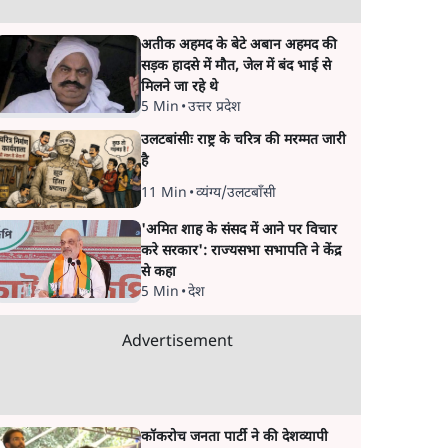
अतीक अहमद के बेटे अबान अहमद की
सड़क हादसे में मौत, जेल में बंद भाई से
मिलने जा रहे थे
5 Min
•
उत्तर प्रदेश
उलटबांसीः राष्ट्र के चरित्र की मरम्मत जारी
है
11 Min
•
व्यंग्य/उलटबाँसी
'अमित शाह के संसद में आने पर विचार
करे सरकार': राज्यसभा सभापति ने केंद्र
से कहा
5 Min
•
देश
Advertisement
कॉकरोच जनता पार्टी ने की देशव्यापी