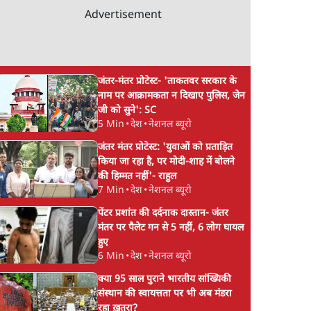
Advertisement
जंतर-मंतर प्रोटेस्ट- 'ताकतवर सरकार के
नाम पर आक्रामकता न दिखाए पुलिस, जेन
जी को सुने': SC
5 Min
•
देश
•
नेशनल ब्यूरो
जंतर मंतर प्रोटेस्ट: 'युवाओं को प्रताड़ित
किया जा रहा है, पर मोदी-शाह में बोलने
की हिम्मत नहीं'- राहुल
7 Min
•
देश
•
नेशनल ब्यूरो
पेंटर प्रशांत की दर्दनाक दास्तान- जंतर
मंतर पर पैलेट गन से 5 नहीं, 6 लोग घायल
हुए
6 Min
•
देश
•
नेशनल ब्यूरो
क्या 95 साल पुराने भारतीय सांख्यिकी
संस्थान की स्वायत्तता पर भी अब मंडरा
रहा ख़तरा?