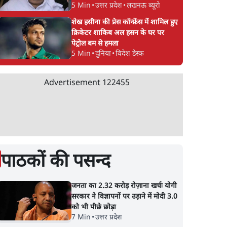
5 Min
•
उत्तर प्रदेश
•
लखनऊ ब्यूरो
शेख हसीना की प्रेस कॉन्फ्रेंस में शामिल हुए
क्रिकेटर शाकिब अल हसन के घर पर
पेट्रोल बम से हमला
5 Min
•
दुनिया
•
विदेश डेस्क
Advertisement
122455
पाठकों की पसन्द
जनता का 2.32 करोड़ रोज़ाना खर्चः योगी
सरकार ने विज्ञापनों पर उड़ाने में मोदी 3.0
को भी पीछे छोड़ा
7 Min
•
उत्तर प्रदेश