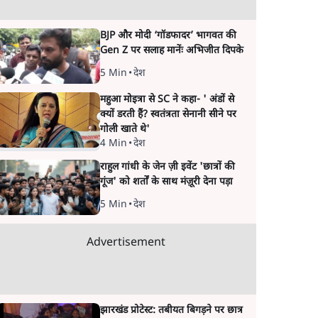
BJP और मोदी ‘गॉडफादर’ भागवत की
Gen Z पर सलाह मानेंः अभिजीत दिपके
5 Min
•
देश
महुआ मोइत्रा से SC ने कहा- ' अंडों से
क्यों डरती हैं? स्वतंत्रता सेनानी सीने पर
गोली खाते थे'
4 Min
•
देश
राहुल गांधी के जेन ज़ी इवेंट 'छात्रों की
गूंज' को शर्तों के साथ मंज़ूरी देना पड़ा
5 Min
•
देश
Advertisement
झारखंड प्रोटेस्ट: तबीयत बिगड़ने पर छात्र