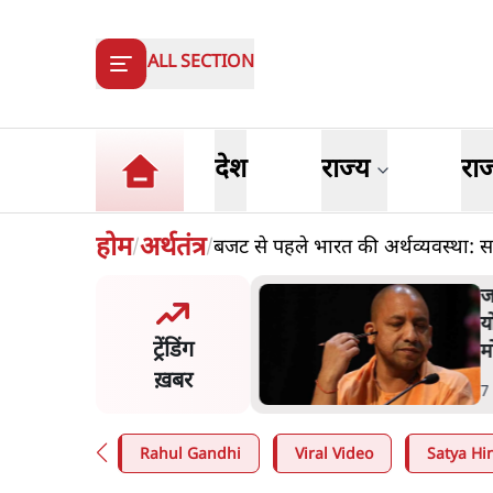
ALL SECTION
देश
राज्य
रा
होम
अर्थतंत्र
बजट से पहले भारत की अर्थव्यवस्था: 
/
/
त शाह के संसद में आने पर
ज
र करे सरकार': राज्यसभा
य
ट्रेंडिंग
ि ने केंद्र से कहा
म
ख़बर
n
.
देश
7
Rahul Gandhi
Viral Video
Satya Hin