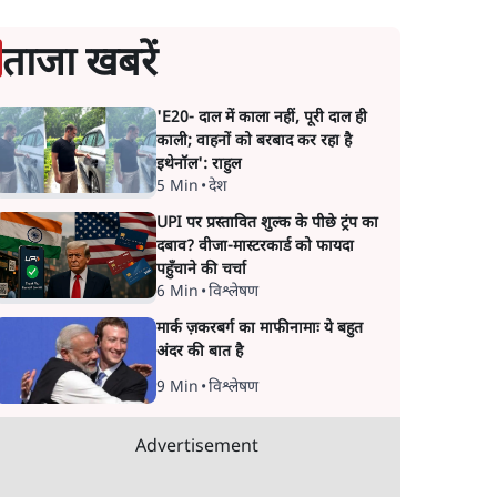
ताजा खबरें
'E20- दाल में काला नहीं, पूरी दाल ही
काली; वाहनों को बरबाद कर रहा है
इथेनॉल': राहुल
5 Min
•
देश
UPI पर प्रस्तावित शुल्क के पीछे ट्रंप का
दबाव? वीजा-मास्टरकार्ड को फायदा
पहुँचाने की चर्चा
6 Min
•
विश्लेषण
मार्क ज़करबर्ग का माफीनामाः ये बहुत
अंदर की बात है
9 Min
•
विश्लेषण
Advertisement