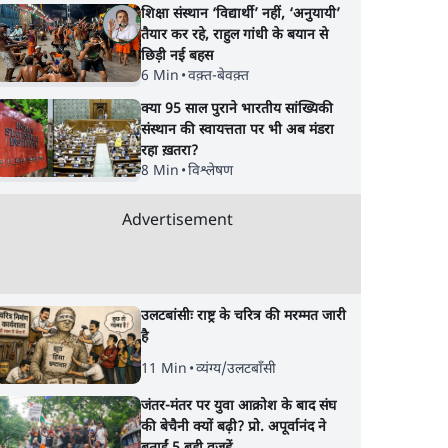
शिक्षा संस्थान ‘विद्यार्थी’ नहीं, ‘अनुयायी’
तैयार कर रहे, राहुल गांधी के बयान से
छिड़ी नई बहस
6 Min
•
वक़्त-बेवक़्त
क्या 95 साल पुराने भारतीय सांख्यिकी
संस्थान की स्वायत्तता पर भी अब मंडरा
रहा ख़तरा?
8 Min
•
विश्लेषण
Advertisement
उलटबांसीः राष्ट्र के चरित्र की मरम्मत जारी
है
11 Min
•
व्यंग्य/उलटबाँसी
जंतर-मंतर पर युवा आक्रोश के बाद संघ
की बेचैनी क्यों बढ़ी? प्रो. अपूर्वानंद ने