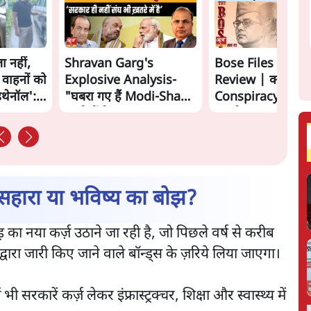
ा नहीं,
Shravan Garg's
Bose Files Film
 वाहनों को
Explosive Analysis-
Review | क्या
इथेनॉल':
"घबरा गए हैं Modi-Shah,
Conspiracy का स
ख़तरे में है Sangh!" | The
सामने?
Daily Show
 सहारा या भविष्य का बोझ?
का नया कर्ज़ उठाने जा रही है, जो पिछले वर्ष से करीब
्वारा जारी किए जाने वाले बॉन्ड्स के ज़रिये लिया जाएगा।
ी सरकारें कर्ज़ लेकर इंफ्रास्ट्रक्चर, शिक्षा और स्वास्थ्य में