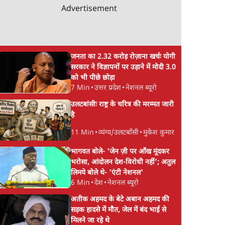
Advertisement
जनता का 2.32 करोड़ रोज़ाना खर्चः योगी
सरकार ने विज्ञापनों पर उड़ाने में मोदी 3.0
को भी पीछे छोड़ा
7 Min
•
उत्तर प्रदेश
•
नेशनल ब्यूरो
उलटबांसीः राष्ट्र के चरित्र की मरम्मत जारी
है
11 Min
•
व्यंग्य/उलटबाँसी
•
मुकेश कुमार
भागवत बोले- 'जेन ज़ी पर आँख मूंदकर
भरोसा, आंदोलन देश-विरोधी नहीं'; अतुल
लिमये बोले थे- 'एंटी नेशनल'
6 Min
•
देश
•
नेशनल ब्यूरो
अतीक अहमद के बेटे अबान अहमद की
सड़क हादसे में मौत, जेल में बंद भाई से
मिलने जा रहे थे