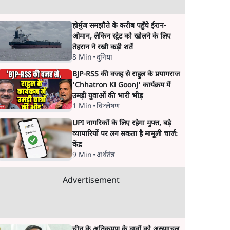
होर्मुज समझौते के करीब पहुँचे ईरान-
ओमान, लेकिन स्ट्रेट को खोलने के लिए
तेहरान ने रखी कड़ी शर्तें
8 Min
•
दुनिया
BJP-RSS की वजह से राहुल के प्रयागराज
'Chhatron Ki Goonj' कार्यक्रम में
उमड़ी युवाओं की भारी भीड़
1 Min
•
विश्लेषण
UPI नागरिकों के लिए रहेगा मुफ्त, बड़े
व्यापारियों पर लग सकता है मामूली चार्ज:
केंद्र
9 Min
•
अर्थतंत्र
Advertisement
चीन के अतिक्रमण के दावों को अरुणाचल