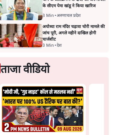
के सीएम पेमा खांडू ने किया खारिज
3 Min
•
अरुणाचल प्रदेश
अयोध्या राम मंदिर चढ़ावा चोरी मामले की
जांच पूरी, अगले महीने दाखिल होगी
चार्जशीट
3 Min
•
देश
ताजा वीडियो
 संघ की
होर्मुज समझौते के करीब
IIT दिल्ली के छात्रों से