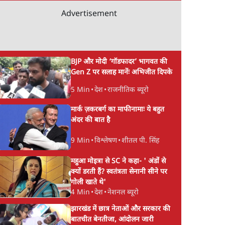
Advertisement
BJP और मोदी ‘गॉडफादर’ भागवत की
Gen Z पर सलाह मानेंः अभिजीत दिपके
5 Min
•
देश
•
राजनीतिक ब्यूरो
मार्क ज़करबर्ग का माफीनामाः ये बहुत
अंदर की बात है
9 Min
•
विश्लेषण
•
शीतल पी. सिंह
महुआ मोइत्रा से SC ने कहा- ' अंडों से
क्यों डरती हैं? स्वतंत्रता सेनानी सीने पर
गोली खाते थे'
4 Min
•
देश
•
नेशनल ब्यूरो
झारखंड में छात्र नेताओं और सरकार की
बातचीत बेनतीजा, आंदोलन जारी
केट अब
भाग रहे विदेशी निवेशकों को
पूर्व वित्त सचिव ने क्यों