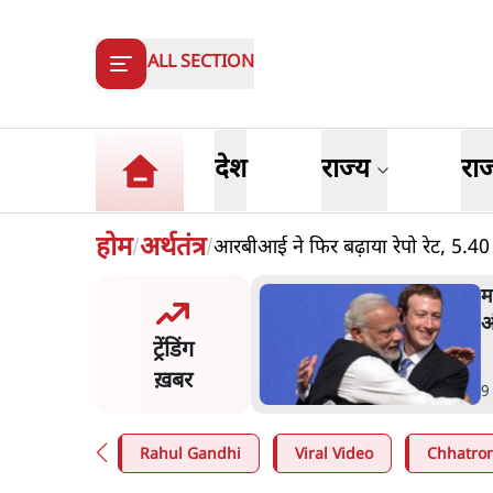
ALL SECTION
देश
राज्य
रा
होम
अर्थतंत्र
आरबीआई ने फिर बढ़ाया रेपो रेट, 5.
/
/
और मोदी ‘गॉडफादर’ भागवत
म
en Z पर सलाह मानेंः अभिजीत
अ
ट्रेंडिंग
े
ख़बर
n
.
देश
9
Rahul Gandhi
Viral Video
Chhatron