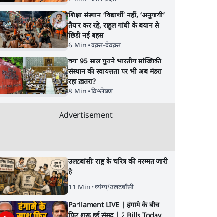
शिक्षा संस्थान ‘विद्यार्थी’ नहीं, ‘अनुयायी’
तैयार कर रहे, राहुल गांधी के बयान से
छिड़ी नई बहस
6 Min
•
वक़्त-बेवक़्त
क्या 95 साल पुराने भारतीय सांख्यिकी
संस्थान की स्वायत्तता पर भी अब मंडरा
रहा ख़तरा?
8 Min
•
विश्लेषण
Advertisement
उलटबांसीः राष्ट्र के चरित्र की मरम्मत जारी
है
11 Min
•
व्यंग्य/उलटबाँसी
Parliament LIVE | हंगामे के बीच
फिर शुरू हुई संसद | 2 Bills Today