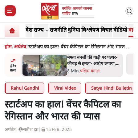
देश
राज्य
राजनीति
दुनिया
विश्लेषण
विचार
वीडियो
वक़्त
होम
/
अर्थतंत्र
/
स्टार्टअप का हाल! वेंचर कैपिटल का रेगिस्तान और भारत की
प्यास
 बताएं
ममता बनर्जी की गाड़ी पर पत्थर-
देश किसका
कीचड़ से हमला- आरोप लगाया,
ट्रेंडिंग
JP
'मेरी जान भी जा सकती थी'
8 Min
.
पश्चिम बंगाल
ख़बर
Rahul Gandhi
Viral Video
Satya Hindi Bulletin
स्टार्टअप का हाल! वेंचर कैपिटल का
रेगिस्तान और भारत की प्यास
अर्थतंत्र
|
सतीश झा
|
16 FEB, 2026