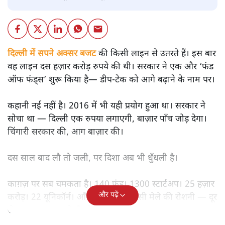
दिल्ली में सपने अक्सर बजट
की किसी लाइन से उतरते हैं। इस बार
वह लाइन दस हज़ार करोड़ रुपये की थी। सरकार ने एक और ‘फंड
ऑफ फंड्स’ शुरू किया है— डीप‑टेक को आगे बढ़ाने के नाम पर।
कहानी नई नहीं है। 2016 में भी यही प्रयोग हुआ था। सरकार ने
सोचा था — दिल्ली एक रुपया लगाएगी, बाज़ार पाँच जोड़ देगा।
चिंगारी सरकार की, आग बाज़ार की।
दस साल बाद लौ तो जली, पर दिशा अब भी धुँधली है।
काग़ज़ पर सब चमकता है। 140 फंड। 1300 स्टार्टअप। 25 हज़ार
और पढ़ें
करोड़। 22 यूनिकॉर्न। आँकड़े ऐसे जैसे किसी मेले की रोशनी — दूर
से चमकदार, पास से धुँधले।