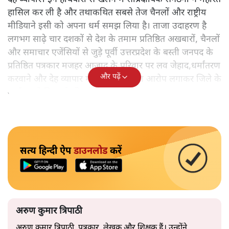
हासिल कर ली है और तथाकथित सबसे तेज चैनलों और राष्ट्रीय
मीडियाने इसी को अपना धर्म समझ लिया है। ताजा उदाहरण है
लगभग साढ़े चार दशकों से देश के तमाम प्रतिष्ठित अखबारों, चैनलों
और समाचार एजेंसियों से जुड़े पूर्वी उत्तरप्रदेश के बस्ती जनपद के
प्रतिष्ठित पत्रकार मजहर आजाद के परिवार पर लव जेहाद,धर्मांतरण
और पढ़ें
करवाने और देह व्यापार में शामिल होने का आरोप लगाकर जिले के
माहौल को बिगाड़ने की कोशिश का।
सत्य हिन्दी ऐप
डाउनलोड
करें
अरुण कुमार त्रिपाठी
अरुण कुमार त्रिपाठी, पत्रकार, लेखक और शिक्षक हैं। उन्होंने