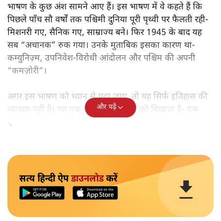
भाषण के कुछ अंश सामने आए हैं। इस भाषण में वे कहते हैं कि
पिछले पाँच सौ वर्षों तक पश्चिमी दुनिया पूरी पृथ्वी पर फैलती रही-
मिशनरी गए, सैनिक गए, साम्राज्य बने। फिर 1945 के बाद यह
सब “अचानक” रुक गया। उनके मुताबिक इसका कारण था-
कम्युनिज़्म, उपनिवेश-विरोधी आंदोलन और पश्चिम की अपनी
“कमज़ोरी”।
अगर इस भाषण को ध्यान से पढ़ा जाए, तो यह सिर्फ इतिहास की
और पढ़ें
व्याख्या नहीं है। यह एक खास मानसिकता को दिखाता है- एक
ऐसी सोच जो आज की दुनिया को स्वीकार नहीं कर पा रही है।
सत्य हिन्दी ऐप
डाउनलोड
करें