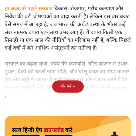
हर बजट से पहले सरकार
विकास, रोजगार, गरीब कल्याण और
निवेश की बड़ी घोषणाओं का वादा करती है। लेकिन इस बार बजट
ऐसे समय में आ रहा है, जब भारत की अर्थव्यवस्था के भीतर कई
संरचनात्मक दबाव एक साथ उभर आए हैं। ये दबाव किसी एक
तिमाही या एक साल की नीतियों का परिणाम नहीं हैं, बल्कि पिछले
कई वर्षों में बने आर्थिक असंतुलनों का नतीजा हैं।
सरकार का बढ़ता कर्ज़, रुपये की कमजोरी, बॉन्ड बाजार में उथल–
पुथल, बैंकों की घटती जमा राशि, और घरेलू बचत का शेयर बाजार
की ओर तेज़ी से जाना- ये सभी संकेत इस ओर इशारा करते हैं कि
और पढ़ें
समस्या अस्थायी नहीं, बल्कि गहरी और प्रणालीगत यानी स्ट्रक्चरल
है।
सत्य हिन्दी ऐप
डाउनलोड
करें