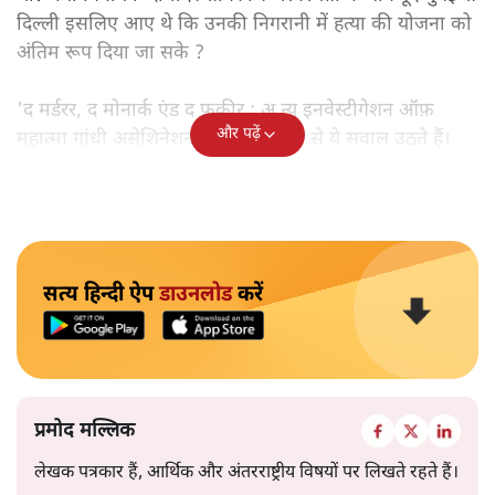
दिल्ली इसलिए आए थे कि उनकी निगरानी में हत्या की योजना को
अंतिम रूप दिया जा सके ?
'द मर्डरर, द मोनार्क एंड द फ़कीर : अ न्यू इनवेस्टीगेशन ऑफ़
और पढ़ें
महात्मा गांधी असेशिनेशन' नामक किताब से ये सवाल उठते हैं।
सत्य हिन्दी ऐप
डाउनलोड
करें
प्रमोद मल्लिक
लेखक पत्रकार हैं, आर्थिक और अंतरराष्ट्रीय विषयों पर लिखते रहते हैं।