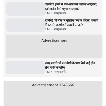
'गूंगी गुड़िया' वाले तंज पर एनसीपी ने कांग्रेस से पूछा-
क्या आप इंदिरा गांधी का अपमान सही मानते हैं?
5 Min
•
महाराष्ट्र
•
मुंबई ब्यूरो
संसदीय समिति-मेटा की बैठकः मार्क ज़करबर्ग ने
भारत सरकार से माफी मांगी
5 Min
•
देश
•
राजनीतिक ब्यूरो
Advertisement
122455
पाठकों की पसन्द
RSS नेता की जंतर मंतर आंदोलन पर टिप्पणी- सीधे
फायरिंग कराता, महिलाओं का रेप करवाता
4 Min
•
देश