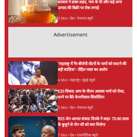
सतीश झा
की और स्टोरी पढ़ें
अगली खबर लोड हो रही है...
ताजा खबरें
जनता का 2.32 करोड़ रोज़ाना खर्चः योगी सरकार ने
विज्ञापनों पर उड़ाने में मोदी 3.0 को भी पीछे छोड़ा
7 Min
•
उत्तर प्रदेश
शेख हसीना की प्रेस कॉन्फ्रेंस में शामिल हुए क्रिकेटर
शाकिब अल हसन के घर पर पेट्रोल बम से हमला
5 Min
•
दुनिया