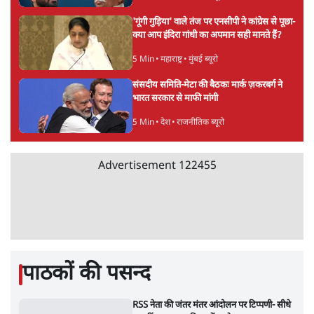
गैस भंडार बढ़ाने के लिए क्या उपभोक्ताओं पर सरकार
लगाएगी नई लेवी, रायटर्स की रिपोर्ट
5 Min
•
देश
Advertisement
PM Modi & Amit Shah Missing from
Parliament: क्या विपक्ष से डरी सरकार?
दिल्ली
शेख हसीना: '2024 में छात्र आंदोलन नहीं,
सुनियोजित तख्तापलट था; मैं अपने लोगों के पास
जरूर लौटूंगी'
5 Min
•
दुनिया
जंतर मंतर प्रोटेस्ट: 'युवाओं को प्रताड़ित किया जा रहा
है, पर मोदी-शाह में बोलने की हिम्मत नहीं'- राहुल
7 Min
•
देश