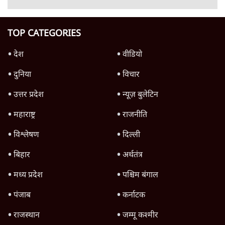
शिक्षा संस्थान ‘विद्यार्थी’ नहीं, ‘अनुयायी’ तैयार कर
रहे, राहुल गांधी के बयान से छिड़ी नई बहस
6 Min
•
वक़्त-बेवक़्त
इंस्टाग्राम पर आरक्षण हटाओ आंदोलन का शिगूफा,
क्या Gen Z एकता तोड़ने की मुहिम?
7 Min
•
देश
Advertisement
क्या 95 साल पुराने भारतीय सांख्यिकी संस्थान की
स्वायत्तता पर भी अब मंडरा रहा ख़तरा?
8 Min
•
विश्लेषण
जंतर-मंतर पर युवा आक्रोश के बाद संघ की बेचैनी
क्यों बढ़ी? प्रो. अपूर्वानंद ने बताईं 5 बड़ी वजहें
7 Min
•
विश्लेषण
'महाराष्ट्र में गैर बीजेपी वोटरों के नामों को काटने की
बड़ी साज़िश'- रोहित पवार का आरोप
4 Min
•
महाराष्ट्र