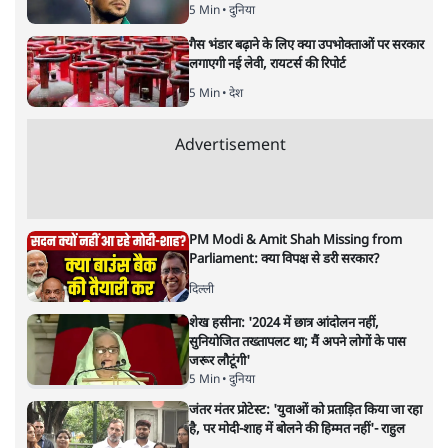
भारत–यूरोप संवाद: दूरदर्शी रणनीति या
हालात से उपजा मोड़?
विश्लेषण
|
सतीश झा
|
29 JAN, 2026
भारत ईयू मुक्त व्यापार समझौताः ईयू अध्यक्ष उर्सुला वॉन डेर लेयेन और
पीएम मोदी