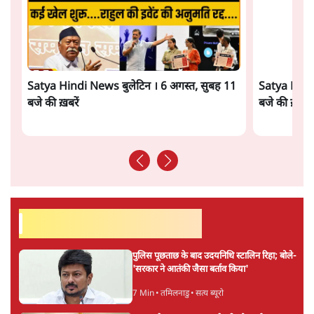
परिस्थितियों के दबाव में लिया गया एक तेज़ निर्णय अधिक लगता
और पढ़ें
है।
सत्य हिन्दी ऐप
डाउनलोड
करें
सतीश झा
सतीश झा समकालीन भारतीय भाषाई लेखन के सबसे सूक्ष्म,
विश्लेषणात्मक और मानवीय स्वरों में से एक हैं। शिक्षा, समाज,
संस्कृति और भाषा पर उनकी दृष्टि गहरी और साफ़ है। उनकी शैली—
सरल भाषा में जटिल प्रश्नों को खोलने की—उन्हें आज के
हिंदी‑हिंदुस्तानी लेखन में एक विशिष्ट स्थान देती है।