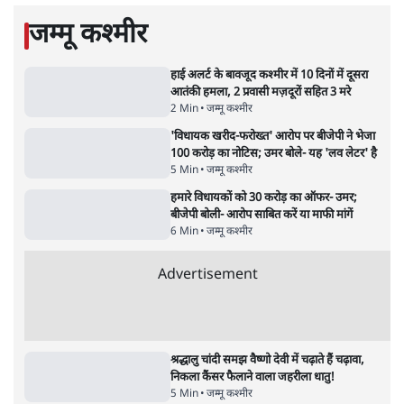
3 Min
•
देश
•
नेशनल ब्यूरो
Advertisement
'महाराष्ट्र में गैर बीजेपी वोटरों के नामों को काटने की
बड़ी साज़िश'- रोहित पवार का आरोप
4 Min
•
महाराष्ट्र
•
मुंबई ब्यूरो
E20 विवादः आप के पीएम आवास मार्च को रोका,
धरने पर बैठे केजरीवाल-सिसोदिया
5 Min
•
देश
•
नेशनल ब्यूरो
RSS जेन अल्फा संवादः दिपके ने कहा- 70-80 साल
के बुजुर्ग से जेन जी को क्या मिलेगा
7 Min
•
देश
•
राजनीतिक ब्यूरो