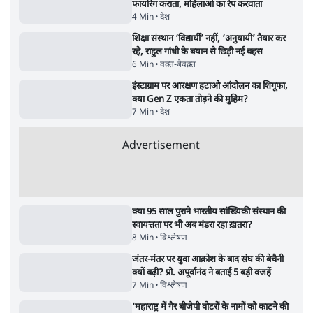
Advertisement
संसदीय समिति-मेटा की बैठकः मार्क ज़करबर्ग ने
भारत सरकार से माफी मांगी
5 Min
•
देश
शाह के ख़िलाफ़ संसद में विपक्ष का मार्च, 'गृह मंत्री
मुंह छुपा रहे हैं क्योंकि वो छात्रों के गुनहगार हैं'
5 Min
•
देश
ताजा वीडियो