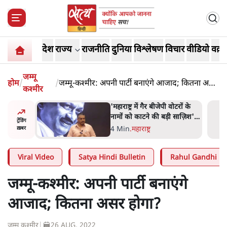
देश
राज्य
राजनीति
दुनिया
विश्लेषण
विचार
वीडियो
वक़्त
जम्मू
होम
/
/
जम्मू-कश्मीर: अपनी पार्टी बनाएंगे आजाद; कितना असर
कश्मीर
होगा?
ाय के घी
'महाराष्ट्र में गैर बीजेपी वोटरों के
बिक्री पर
नामों को काटने की बड़ी साज़िश'-
ट्रेंडिंग
रोहित पवार का आरोप
4 Min
.
महाराष्ट्र
ख़बर
Viral Video
Satya Hindi Bulletin
Rahul Gandhi
जम्मू-कश्मीर: अपनी पार्टी बनाएंगे
आजाद; कितना असर होगा?
जम्मू कश्मीर
|
26 AUG, 2022