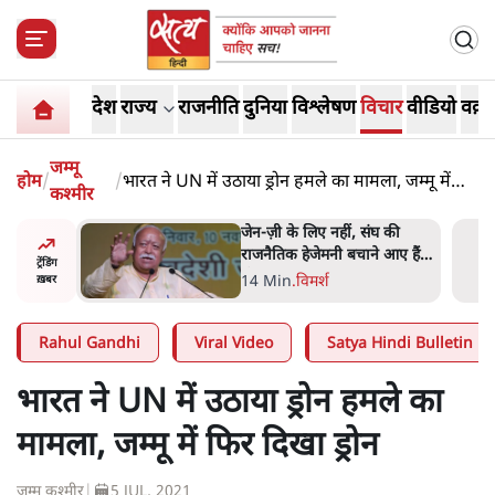
देश
राज्य
राजनीति
दुनिया
विश्लेषण
विचार
वीडियो
वक़्त
जम्मू
होम
/
/
भारत ने UN में उठाया ड्रोन हमले का मामला, जम्मू में
कश्मीर
फिर दिखा ड्रोन
ंघ की
ईरान ने जारी किया मुजतबा
े आए हैं
खामेनेई का वीडियो; स्वास्थ्य पर
ट्रेंडिंग
इसराइली मीडिया में चल रही थीं
7 Min
.
दुनिया
ख़बर
अफवाहें
Rahul Gandhi
Viral Video
Satya Hindi Bulletin
भारत ने UN में उठाया ड्रोन हमले का
मामला, जम्मू में फिर दिखा ड्रोन
जम्मू कश्मीर
|
5 JUL, 2021