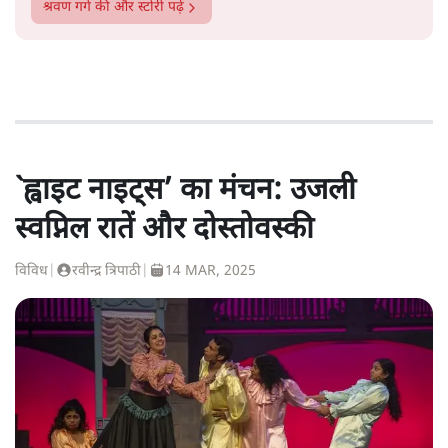
श्रवण गर्ग
की और स्टोरी पढ़ें
`ह्वाइट नाइट्स’ का मंचन: उजली
स्वप्निल रातें और दोस्तोवस्की
विविध
|
रवीन्द्र त्रिपाठी
|
14 MAR, 2025