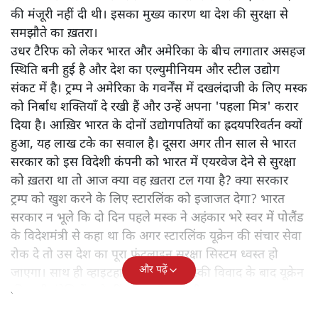
की मंजूरी नहीं दी थी। इसका मुख्य कारण था देश की सुरक्षा से
समझौते का ख़तरा।
उधर टैरिफ को लेकर भारत और अमेरिका के बीच लगातार असहज
स्थिति बनी हुई है और देश का एल्युमीनियम और स्टील उद्योग
संकट में है। ट्रम्प ने अमेरिका के गवर्नेंस में दखलंदाजी के लिए मस्क
को निर्बाध शक्तियाँ दे रखी हैं और उन्हें अपना 'पहला मित्र' करार
दिया है। आख़िर भारत के दोनों उद्योगपतियों का ह्रदयपरिवर्तन क्यों
हुआ, यह लाख टके का सवाल है। दूसरा अगर तीन साल से भारत
सरकार को इस विदेशी कंपनी को भारत में एयरवेज देने से सुरक्षा
को ख़तरा था तो आज क्या वह ख़तरा टल गया है? क्या सरकार
ट्रम्प को खुश करने के लिए स्टारलिंक को इजाजत देगा? भारत
सरकार न भूले कि दो दिन पहले मस्क ने अहंकार भरे स्वर में पोलैंड
के विदेशमंत्री से कहा था कि अगर स्टारलिंक यूक्रेन की संचार सेवा
रोक दे तो उस देश का पूरा फ्रंटलाइन सुरक्षा सिस्टम ध्वस्त हो
और पढ़ें
जाएगा। साथ ही व्हाइटहाउस में ट्रम्प-जेलेंस्की विवाद के बाद यूक्रेन
की सभी इंटेलिजेंस शेयरिंग रोक दी गयी थी।