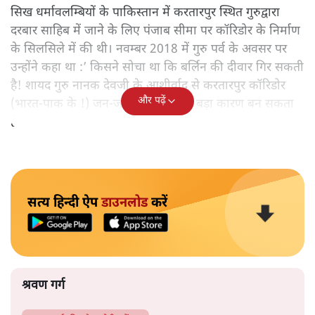
सिख धर्मावलम्बियों के पाकिस्तान में करतारपुर स्थित गुरुद्वारा
दरबार साहिब में जाने के लिए पंजाब सीमा पर कॉरिडोर के निर्माण
के सिलसिले में की थी। नवम्बर 2018 में गुरु पर्व के अवसर पर
उन्होंने कहा था :’ किसने सोचा था कि बर्लिन की दीवार गिर सकती
है! शायद गुरु नानक देवजी के आशीर्वाद से करतारपुर कॉरिडोर
और पढ़ें
(भारत-पाक के !) जन-जन को जोड़ने का बड़ा कारण बन सकता
है!‘
सत्य हिन्दी ऐप
डाउनलोड
करें
श्रवण गर्ग