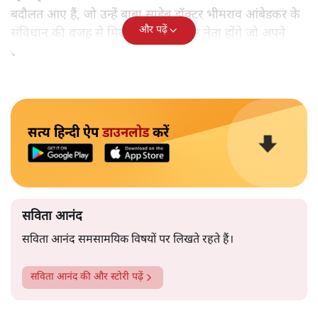
बदौलत आए हैं, जो उन्हें बाबा साहेब डॉक्टर भीमराव आंबेडकर के
और पढ़ें
संविधान की वजह से मिला। ऐसे बहुत कम नेता होंगे जो अपने
समाज के मुद्दों को विधानसभाओं में और संसद में उठाते हैं।
सत्य हिन्दी ऐप
डाउनलोड
करें
सविता आनंद
सविता आनंद समसामयिक विषयों पर लिखते रहते हैं।
सविता आनंद
की और स्टोरी पढ़ें