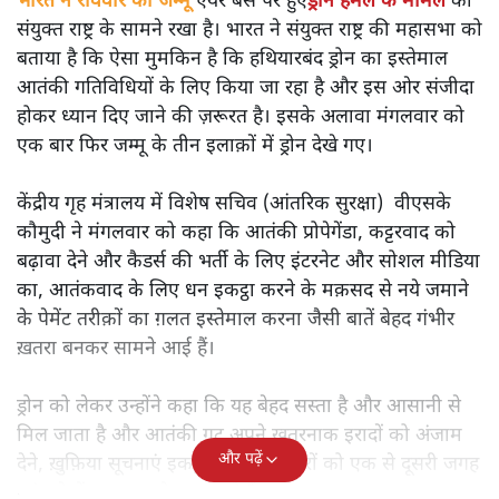
भारत ने रविवार को जम्मू
एयर बेस पर हुए
ड्रोन हमले के मामले
को
संयुक्त राष्ट्र के सामने रखा है। भारत ने संयुक्त राष्ट्र की महासभा को
बताया है कि ऐसा मुमकिन है कि हथियारबंद ड्रोन का इस्तेमाल
आतंकी गतिविधियों के लिए किया जा रहा है और इस ओर संजीदा
होकर ध्यान दिए जाने की ज़रूरत है। इसके अलावा मंगलवार को
एक बार फिर जम्मू के तीन इलाक़ों में ड्रोन देखे गए।
केंद्रीय गृह मंत्रालय में विशेष सचिव (आंतरिक सुरक्षा) वीएसके
कौमुदी ने मंगलवार को कहा कि आतंकी प्रोपेगेंडा, कट्टरवाद को
बढ़ावा देने और कैडर्स की भर्ती के लिए इंटरनेट और सोशल मीडिया
का, आतंकवाद के लिए धन इकट्ठा करने के मक़सद से नये जमाने
के पेमेंट तरीक़ों का ग़लत इस्तेमाल करना जैसी बातें बेहद गंभीर
ख़तरा बनकर सामने आई हैं।
ड्रोन को लेकर उन्होंने कहा कि यह बेहद सस्ता है और आसानी से
मिल जाता है और आतंकी गुट अपने ख़तरनाक इरादों को अंजाम
और पढ़ें
देने, ख़ुफ़िया सूचनाएं इकट्ठा करने, हथियारों को एक से दूसरी जगह
पहुंचाने में इसका इस्तेमाल करते हैं।