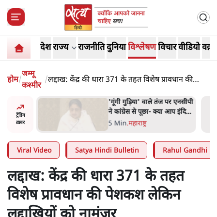
देश
राज्य
राजनीति
दुनिया
विश्लेषण
विचार
वीडियो
वक़्त
जम्मू
होम
/
/
लद्दाख: केंद्र की धारा 371 के तहत विशेष प्रावधान की
कश्मीर
पेशकश लेकिन लद्दाखियों को नामंज़ूर
दिपके ने
'गूंगी गुड़िया' वाले तंज पर एनसीपी
र्ग से जेन
ने कांग्रेस से पूछा- क्या आप इंदिरा
ट्रेंडिंग
गांधी का अपमान सही मानते हैं?
5 Min
.
महाराष्ट्र
ख़बर
Viral Video
Satya Hindi Bulletin
Rahul Gandhi
लद्दाख: केंद्र की धारा 371 के तहत
विशेष प्रावधान की पेशकश लेकिन
लद्दाखियों को नामंज़ूर