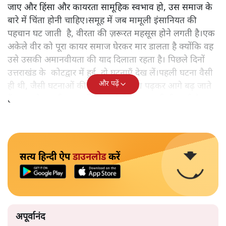
जाए और हिंसा और कायरता सामूहिक स्वभाव हो, उस समाज के
बारे में चिंता होनी चाहिए।समूह में जब मामूली इंसानियत की
पहचान घट जाती है, वीरता की ज़रूरत महसूस होने लगती है।एक
अकेले वीर को पूरा कायर समाज घेरकर मार डालता है क्योंकि वह
उसे उसकी अमानवीयता की याद दिलाता रहता है। पिछले दिनों
उत्तराखंड के कोटद्वार में हुई दो घटनाएँ देख लें।पहली घटना वैसी
और पढ़ें
ही थी, जैसी घटनाओं की खबर हम रोज़ाना पढ़कर आगे बढ़ जाते
हैं।भारत के तक़रीबन हर हिस्से से ऐसी खबर आती ही रहती है।
सत्य हिन्दी ऐप
डाउनलोड
करें
अपूर्वानंद