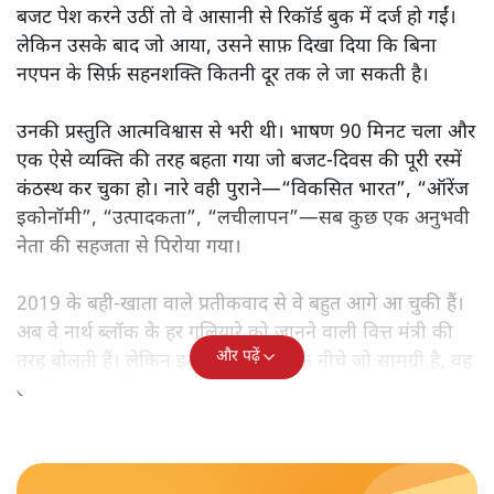
बजट पेश करने उठीं तो वे आसानी से रिकॉर्ड बुक में दर्ज हो गईं।
लेकिन उसके बाद जो आया, उसने साफ़ दिखा दिया कि बिना
नएपन के सिर्फ़ सहनशक्ति कितनी दूर तक ले जा सकती है।
उनकी प्रस्तुति आत्मविश्वास से भरी थी। भाषण 90 मिनट चला और
एक ऐसे व्यक्ति की तरह बहता गया जो बजट‑दिवस की पूरी रस्में
कंठस्थ कर चुका हो। नारे वही पुराने—“विकसित भारत”, “ऑरेंज
इकोनॉमी”, “उत्पादकता”, “लचीलापन”—सब कुछ एक अनुभवी
नेता की सहजता से पिरोया गया।
2019 के बही‑खाता वाले प्रतीकवाद से वे बहुत आगे आ चुकी हैं।
अब वे नार्थ ब्लॉक के हर गलियारे को जानने वाली वित्त मंत्री की
और पढ़ें
तरह बोलती हैं। लेकिन इस आत्मविश्वास के नीचे जो सामग्री है, वह
उतनी ही अनुमानित और दोहराव भरी।