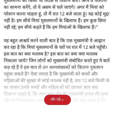
मुसलमानों को किसी भी तरीक़े से परेशान करो। अगर वे परेशानी
का सामना करेंगे, तो वे असम से चले जाएंगे। अगर मैं मियां को
परेशान करना चाहता हूं, तो मैं रात 12 बजे जाता हूं। यह कोई मुद्दा
नहीं है। हम सीधे मियां मुसलमानों के खिलाफ हैं। हम कुछ छिपा
नहीं रहे; हम सीधे कहते हैं कि हम मियांओं के खिलाफ हैं।"
यह बहुत आश्चर्य करने वाली बात है कि एक मुख्यमंत्री ये आह्वान
कर रहा है कि मियांं मुसलमानों के घरों पर रात में 12 बजे पहुँचो।
इस बात का क्या मतलब है? इस बात का क्या क्या मतलब
निकाला जाये? जिन लोगों को मुख्यमंत्री संबोधित करते हुए ये बातें
कह रहे हैं वे इस बात से उन अल्पसंख्यकों को कितना नुकसान
पहुंचा सकते हैं? ऐसा लगता है कि मुख्यमंत्री को बच्चों और
महिलाओं की सुरक्षा से कोई मतलब नहीं है, रात 12 बजे किसी के
घर जाकर उनके बच्चों और महिलाओं को डराकर आप क्या
दिखाना चाहते हैं, कि आप बहुत वीर हैं? मुख्यमंत्री सरमा की घृणा
और पढ़ें
और गैरजिम्मेदाराना ज़बान यहीं नहीं रुकती वो आगे कहते हैं कि
"अगर रिक्शा का किराया 5 रुपये है, तो उन्हें 4 रुपये दो।"