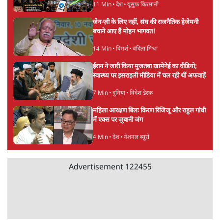
ऑडिटोरियम की बुकिंग JNU ने रद्द की, कहा- 'अधूरी
जानकारी दी'
6 Min
•
देश
Advertisement
झारखंड प्रोटेस्ट: JPSC परीक्षा रद्द होगी, लेकिन छात्र
CBI जांच की मांग पर अड़े; धरना-प्रदर्शन जारी
8 Min
•
झारखंड
ममता बनर्जी की गाड़ी पर पत्थर-कीचड़ से हमला-
आरोप लगाया, 'मेरी जान भी जा सकती थी'
8 Min
•
पश्चिम बंगाल
अगस्त क्रांति आंदोलन में जनता की एकजुटता कायम
रहती तो देश का विभाजन संभव नहीं था!
16 Min
•
विचार