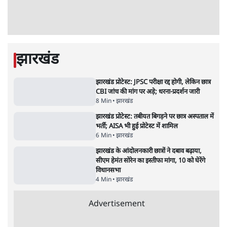
Advertisement
ममता बनर्जी की गाड़ी पर पत्थर-कीचड़ से हमला-
आरोप लगाया, 'मेरी जान भी जा सकती थी'
8 Min
•
पश्चिम बंगाल
•
कोलकाता ब्यूरो
भारत में मेटा की 'अवैध सेंसरशिप' बढ़ी, एक्टिविस्ट
टेलीग्राम की तरफ मुड़े
11 Min
•
देश
•
यूसुफ किरमानी
जेन-ज़ी के लिए नहीं, संघ की राजनैतिक हेजेमनी
बचाने आए हैं मोहन भागवत!
14 Min
•
विमर्श
•
वंदिता मिश्रा
ईरान ने जारी किया मुजतबा खामेनेई का वीडियो;
स्वास्थ्य पर इसराइली मीडिया में चल रही थीं अफवाहें