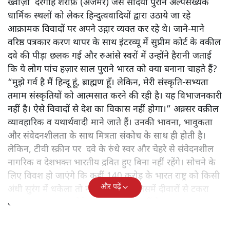
ख्वाज़ा दरगाह शरीफ़ (अजमेर) जैसे सदियों पुराने अल्पसंख्यक
धार्मिक स्थलों को लेकर हिन्दुत्ववादियों द्वारा उठाये जा रहे
आक्रामक विवादों पर अपने उद्गार व्यक्त कर रहे थे। जाने-माने
वरिष्ठ पत्रकार करण थापर के साथ इंटरव्यू में सुप्रीम कोर्ट के वकील
दवे की पीड़ा छलक गई और रुआंसे स्वरों में उन्होंने हैरानी जताई
कि ये लोग पांच हज़ार साल पुराने भारत को क्या बनाना चाहते हैं?
“मुझे गर्व है मैं हिन्दू हूं, ब्राह्मण हूँ। लेकिन, मेरी संस्कृति-सभ्यता
तमाम संस्कृतियों को आत्मसात करने की रही है। यह विभाजनकारी
नहीं है। ऐसे विवादों से देश का विकास नहीं होगा।” अक़्सर वक़ील
व्यावहारिक व यथार्थवादी माने जाते हैं। उनकी भावना, भावुकता
और संवेदनशीलता के साथ मित्रता संकोच के साथ ही होती है।
लेकिन, टीवी स्क्रीन पर दवे के रुंधे स्वर और चेहरे से संवेदनशील
नागरिक व देशभक्त भारतीय द्रवित हुए बिना नहीं रहेंगे। सोचने के
लिए विवश हो जाएंगे कि कहीं 140 करोड़ के भारत राष्ट्र को किसी
और पढ़ें
अंधी सुरंग में धकेला तो नहीं जा रहा है, जिसमें दीवारों से टकरा
टकरा कर लहूलुहान होने के अलावा कुछ नहीं है!