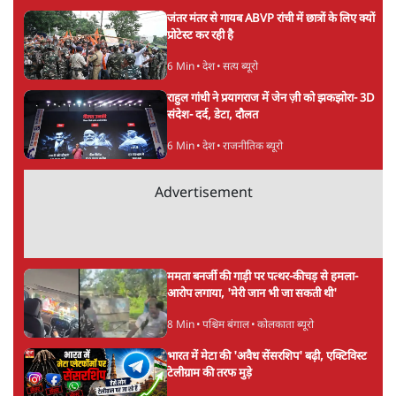
अगली खबर लोड हो रही है...
ताजा खबरें
Live झारखंड विधानसभा की तरफ बढ़ रहे
आंदोलनकारी छात्रों पर पानी की बौछार
6 Min
•
देश
बीजेपी-अकाली गठबंधन हुआ तो ये पुराने गठबंधन
की वापसी के बजाय क्यों होगा नया राजनीतिक
प्रयोग?
7 Min
•
पंजाब
उमर खालिद की किताब पर चर्चा के लिए