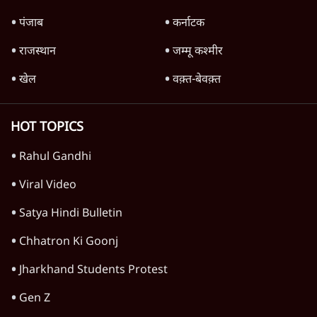
'महाराष्ट्र में गैर बीजेपी वोटरों के नामों को काटने की
बड़ी साज़िश'- रोहित पवार का आरोप
4 Min
•
महाराष्ट्र
जंतर-मंतर प्रदर्शन को RSS ने बताया 'राष्ट्रविरोधी',
अतुल लिमये बोले- इसकी 'केस स्टडी' हो
5 Min
•
देश
Advertisement
1224333
झारखंड
झारखंड प्रोटेस्ट: JPSC परीक्षा रद्द होगी, लेकिन छात्र