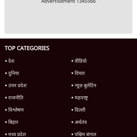
रहे, राहुल गांधी के बयान से छिड़ी नई बहस
6 Min
•
वक़्त-बेवक़्त
क्या 95 साल पुराने भारतीय सांख्यिकी संस्थान की
स्वायत्तता पर भी अब मंडरा रहा ख़तरा?
8 Min
•
विश्लेषण
Advertisement
उलटबांसीः राष्ट्र के चरित्र की मरम्मत जारी है
11 Min
•
व्यंग्य/उलटबाँसी
Parliament LIVE | हंगामे के बीच फिर शुरू हुई
संसद | 2 Bills Today
दिल्ली
मैं अपने सारे सर्टिफिकेट दिखाने को तैयार, मोदी जी
भी अपनी डिग्री दिखाएंः दिपके
4 Min
•
देश
Advertisement