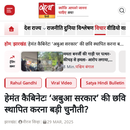
देश
राज्य
राजनीति
दुनिया
विश्लेषण
विचार
वीडियो
वक़्त
होम
/
झारखंड
/
हेमंत कैबिनेटः ‘अबुआ सरकार’ की छवि स्थापित करना बड़ी
चुनौती?
र पत्थर-
भारत में मेटा की 'अवैध सेंसरशिप'
लगाया,
बढ़ी, एक्टिविस्ट टेलीग्राम की तरफ
ट्रेंडिंग
ी थी'
मुड़े
11 Min
.
देश
ख़बर
Rahul Gandhi
Viral Video
Satya Hindi Bulletin
हेमंत कैबिनेटः ‘अबुआ सरकार’ की छवि
स्थापित करना बड़ी चुनौती?
झारखंड
|
नीरज सिन्हा
|
29 MAR, 2025