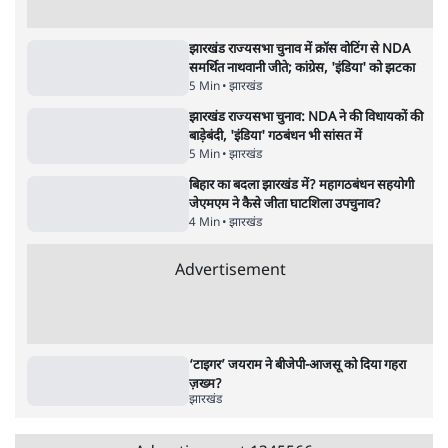
7 Min
•
दुनिया
•
विदेश डेस्क
महिला आरक्षण बिलः किरण रिजिजू और राहुल गांधी
में एक्स पर ज़ुबानी जंग
4 Min
•
देश
•
नेशनल ब्यूरो
Advertisement
122455
पाठकों की पसन्द
जनता का 2.32 करोड़ रोज़ाना खर्चः योगी सरकार ने
विज्ञापनों पर उड़ाने में मोदी 3.0 को भी पीछे छोड़ा
7 Min
•
उत्तर प्रदेश
शिक्षा संस्थान ‘विद्यार्थी’ नहीं, ‘अनुयायी’ तैयार कर