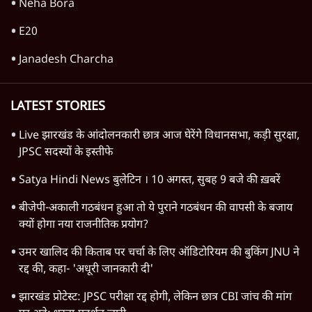
बिहार का बदला झारखंड में? महागठबंधन सहयोगी
जेएमएम ने कैसे जीता घाटशिला उपचुनाव?
4 Min
•
झारखंड
Advertisement
‘टाइगर’ जयराम ने बीजेपी-आजसू को दिया गहरा
ज़ख्म?
झारखंड
Advertisement
1345566
TOP CATEGORIES