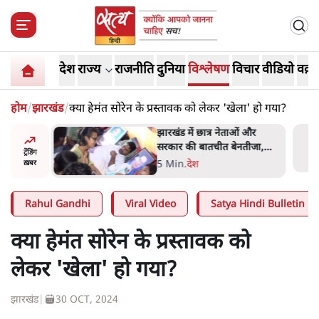
देश
राज्य
राजनीति
दुनिया
विश्लेषण
विचार
वीडियो
वक़्त
होम
/
झारखंड
/
क्या हेमंत सोरेन के प्रस्तावक को लेकर 'खेला' हो गया?
ess
झारखंड में छात्र नेताओं और
ा 'Kya
सरकार की बातचीत बेनतीजा,
ट्रेंडिंग
न, चुनाव
आंदोलन जारी
5 Min
.
देश
ख़बर
Rahul Gandhi
Viral Video
Satya Hindi Bulletin
क्या हेमंत सोरेन के प्रस्तावक को
लेकर 'खेला' हो गया?
झारखंड
|
30 OCT, 2024