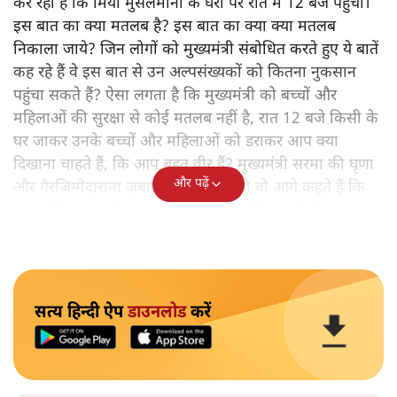
कर रहा है कि मियांं मुसलमानों के घरों पर रात में 12 बजे पहुँचो।
इस बात का क्या मतलब है? इस बात का क्या क्या मतलब
निकाला जाये? जिन लोगों को मुख्यमंत्री संबोधित करते हुए ये बातें
कह रहे हैं वे इस बात से उन अल्पसंख्यकों को कितना नुकसान
पहुंचा सकते हैं? ऐसा लगता है कि मुख्यमंत्री को बच्चों और
महिलाओं की सुरक्षा से कोई मतलब नहीं है, रात 12 बजे किसी के
घर जाकर उनके बच्चों और महिलाओं को डराकर आप क्या
दिखाना चाहते हैं, कि आप बहुत वीर हैं? मुख्यमंत्री सरमा की घृणा
और पढ़ें
और गैरजिम्मेदाराना ज़बान यहीं नहीं रुकती वो आगे कहते हैं कि
"अगर रिक्शा का किराया 5 रुपये है, तो उन्हें 4 रुपये दो।"
सत्य हिन्दी ऐप
डाउनलोड
करें