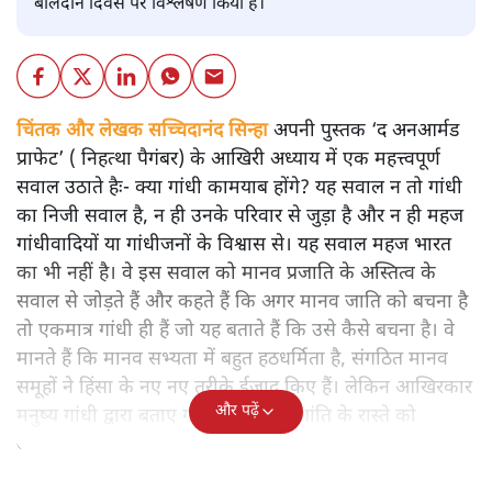
बलिदान दिवस पर विश्लेषण किया है।
चिंतक और लेखक सच्चिदानंद सिन्हा
अपनी पुस्तक ‘द अनआर्मड
प्राफेट’ ( निहत्था पैगंबर) के आखिरी अध्याय में एक महत्त्वपूर्ण
सवाल उठाते हैः- क्या गांधी कामयाब होंगे? यह सवाल न तो गांधी
का निजी सवाल है, न ही उनके परिवार से जुड़ा है और न ही महज
गांधीवादियों या गांधीजनों के विश्वास से। यह सवाल महज भारत
का भी नहीं है। वे इस सवाल को मानव प्रजाति के अस्तित्व के
सवाल से जोड़ते हैं और कहते हैं कि अगर मानव जाति को बचना है
तो एकमात्र गांधी ही हैं जो यह बताते हैं कि उसे कैसे बचना है। वे
मानते हैं कि मानव सभ्यता में बहुत हठधर्मिता है, संगठित मानव
समूहों ने हिंसा के नए नए तरीके ईजाद किए हैं। लेकिन आखिरकार
और पढ़ें
मनुष्य गांधी द्वारा बताए गए अहिंसा और शांति के रास्ते को
अपनाएगा।