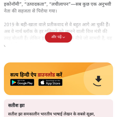
इकोनॉमी”, “उत्पादकता”, “लचीलापन”—सब कुछ एक अनुभवी
नेता की सहजता से पिरोया गया।
2019 के बही‑खाता वाले प्रतीकवाद से वे बहुत आगे आ चुकी हैं।
अब वे नार्थ ब्लॉक के हर गलियारे को जानने वाली वित्त मंत्री की
और पढ़ें
तरह बोलती हैं। लेकिन इस आत्मविश्वास के नीचे जो सामग्री है, वह
उतनी ही अनुमानित और दोहराव भरी।
सत्य हिन्दी ऐप
डाउनलोड
करें
सतीश झा
सतीश झा समकालीन भारतीय भाषाई लेखन के सबसे सूक्ष्म,