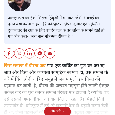
आरएसएस का ईको सिस्टम हिंदुओं में मानवता जैसी अच्छाई का
दमन क्यों करना चाहता है? कोटद्वार में दीपक कुमार एक मुस्लिम
दुकानदार की रक्षा के लिए बजरंग दल के उग्र लोगों के सामने खड़े हो
गए और कहा- "मेरा नाम मोहम्मद दीपक है।"
जिस समाज में वीरता जब
मात्र एक व्यक्ति का गुण बन कर रह
जाए और हिंसा और कायरता सामूहिक स्वभाव हो, उस समाज के
बारे में चिंता होनी चाहिए।समूह में जब मामूली इंसानियत की
पहचान घट जाती है, वीरता की ज़रूरत महसूस होने लगती है।एक
अकेले वीर को पूरा कायर समाज घेरकर मार डालता है क्योंकि वह
उसे उसकी अमानवीयता की याद दिलाता रहता है। पिछले दिनों
उत्तराखंड के कोटद्वार में हुई दो घटनाएँ देख लें।पहली घटना वैसी
और पढ़ें
ही थी, जैसी घटनाओं की खबर हम रोज़ाना पढ़कर आगे बढ़ जाते