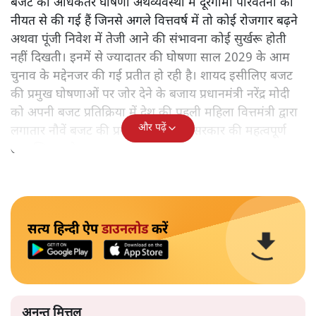
बजट की अधिकतर घोषणा अर्थव्यवस्था में दूरगामी परिवर्तनों की
नीयत से की गई हैं जिनसे अगले वित्तवर्ष में तो कोई रोजगार बढ़ने
अथवा पूंजी निवेश में तेजी आने की संभावना कोई सुर्खरू होती
नहीं दिखती। इनमें से ज्यादातर की घोषणा साल 2029 के आम
चुनाव के मद्देनजर की गई प्रतीत हो रही है। शायद इसीलिए बजट
की प्रमुख घोषणाओं पर जोर देने के बजाय प्रधानमंत्री नरेंद्र मोदी
को अपनी बजट प्रतिक्रिया में देश की पहली महिला वित्तमंत्री द्वारा
और पढ़ें
लगातार नौवें बजट की प्रस्तुति को अपनी सरकार की महत्वपूर्ण
उपलब्धि बताने पर मजबूर होना पड़ा।
सत्य हिन्दी ऐप
डाउनलोड
करें
अनन्त मित्तल