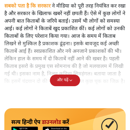
सबको पता है कि सरकार
ने मीडिया को पूरी तरह नियंत्रित कर रखा
है और सरकार के खिलाफ खबरें नहीं छपती हैं। ऐसे में कुछ लोगों ने
अपनी बात किताबों के जरिये बताई। उसमें भी लोगों को समस्या
आई। कई लोगों ने किताबें खुद प्रकाशित कीं। कई लोगों को उनकी
किताबों के लिए परेशान किया गया। आज के समय में किताब
लिखने से मुश्किल है प्रकाशक ढूंढ़ना। इसके बावजूद कई अच्छी
किताबें आई हैं। स्वप्रकाशित और नये अनजाने प्रकाशकों की भी।
लेकिन हाल के समय में दो किताबें नहीं आने की खबर है। पहली
किताब इसरो के प्रमुख एस सोमनाथ की है जो मलयालम में लिखी
गई थी। इसका नाम है, निलवु कुडिचा सिमहंगल। बताया जाता है
और पढ़ें
कि इसमें चंद्रयान दो की नाकामी से संबंधित कुछ चूक का जिक्र है।
सत्य हिन्दी ऐप
डाउनलोड
करें