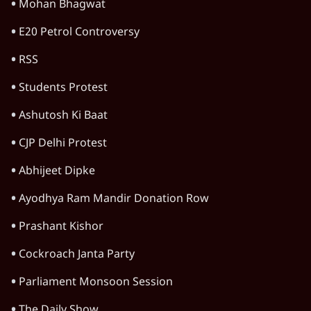
Viral Video
Satya Hindi Bulletin
Narendra Modi
Rahul Gandhi
Amit Shah
Arvind Kejriwal
Jantar Mantar Protests
Satya Hindi
Mohan Bhagwat
E20 Petrol Controversy
RSS