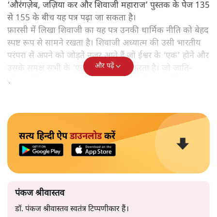
‘औरंगज़ेब, जज़िया कर और शिवाजी महाराज’ पुस्तक के पेज 135
से 155 के बीच यह पत्र पढ़ा जा सकता है।
फ़ारसी में लिखा शिवाजी का यह पत्र उनकी धार्मिक नीति को बेहद
स्पष्ट रूप से सामने रखता है। शिवाजी अध्यात्म की उसी भारतीय
परंपरा से अपने को जोड़ते नज़र आते हैं जो ईश्वर के ‘एक' होने और
और पढ़ें
उसके समक्ष सभी के ‘एक’ होने की बात करता है। जो जाति-
संप्रदाय के आधार पर अत्याचार को ‘ईश्वर-द्रोह’ बताता है।
सत्य हिन्दी ऐप
डाउनलोड
करें
पंकज श्रीवास्तव
डॉ. पंकज श्रीवास्तव स्वतंत्र टिप्पणीकार हैं।