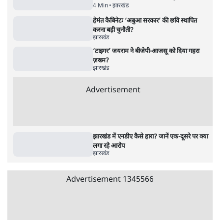
सीएम हेमंत सोरेन का इस्तीफा मांगा, 10 को घेरेंगे
विधानसभा
4 Min
•
झारखंड
झारखंड राज्यसभा चुनाव में क्रॉस वोटिंग से NDA
समर्थित नाथवानी जीते; कांग्रेस, 'इंडिया' को झटका
5 Min
•
झारखंड
झारखंड राज्यसभा चुनाव: NDA ने की विधायकों की
बाड़ेबंदी, 'इंडिया' गठबंधन भी सांसत में
5 Min
•
झारखंड
Advertisement
बिहार का बदला झारखंड में? महागठबंधन सहयोगी
जेएमएम ने कैसे जीता घाटशिला उपचुनाव?
4 Min
•
झारखंड
हेमंत कैबिनेटः ‘अबुआ सरकार’ की छवि स्थापित
करना बड़ी चुनौती?
झारखंड