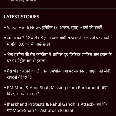
Students Protest
Ashutosh Ki Baat
CJP Delhi Protest
Abhijeet Dipke
Ayodhya Ram Mandir Donation Row
Prashant Kishor
Cockroach Janta Party
Parliament Monsoon Session
The Daily Show
LATEST STORIES