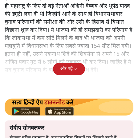
नहीं मैनेजमेंट से जीता जाता है। बीस साल बीत गये इस बात को।
बीजेपी ने तो ये बात गांठ बांध ली और कांग्रेस इसे भूल गयी।
इसलिए आज महाराष्ट्र के चुनाव में चुनाव प्रबंधन में भाजपा सबसे
आगे दिख रही है और कांग्रेस सबसे पीछे। चुनाव परिणामों पर
इसका खासा असर दिखाई देगा। बात करते हैं किसका कैसा है
प्रबंधन और कौन कर रहा है।
भाजपा की पूरी तैयारी
लोकसभा चुनाव में हाथ जलाने के बाद अब भाजपा ने सारी
ग़लतियां सुधारने का मन बना लिया है और चुनाव प्रबंधन के सारे
इंतजाम कर लिये हैं। भाजपा ने लोकसभा चुनाव के एक महीने बाद
ही महाराष्ट्र के लिए दो बड़े नेताओं अश्विनी वैष्णव और भूपेंद्र यादव
की ड्यूटी लगा दी थी जिन्होंने आने के साथ ही विधानसभावार
चुनाव परिणामों की समीक्षा की और उसी के हिसाब से बिसात
बिछाना शुरू कर दिया। ये भाजपा की ही समझदारी का परिणाम है
कि लोकसभा में कम सीटें मिलने के बाद भी भाजपा को अपनी
महायुति में विधानसभा के लिए सबसे ज्यादा 154 सीट मिल गयी।