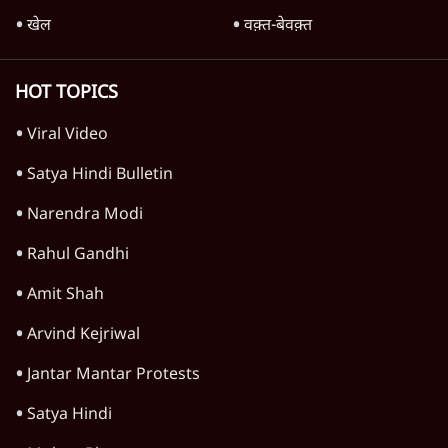
देश
वीडियो
दुनिया
विचार
उत्तर प्रदेश
न्यूज़ बुलेटिन
महाराष्ट्र
राजनीति
दिल्ली
विश्लेषण
बिहार
अर्थतंत्र
मध्य प्रदेश
पश्चिम बंगाल
पंजाब
कर्नाटक
राजस्थान
जम्मू कश्मीर
खेल
वक़्त-बेवक़्त
HOT TOPICS