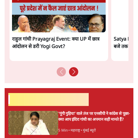
राहुल गांधी के 'छात्रों की गूंज' कार्यक्रम की मंज़ूरी
प्रयागराज में रद्द, कांग्रेस बोली- 'हर हाल में होगा'
6 Min
•
देश
मेटा के सरेंडर के बाद भारत में केजरीवाल का इंस्टा
हैंडल बैनः AAP का आरोप
3 Min
•
देश
ताजा वीडियो