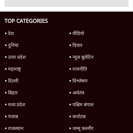
‘टाइगर’ जयराम ने बीजेपी-आजसू को दिया गहरा
ज़ख्म?
झारखंड
Advertisement
झारखंड में एनडीए कैसे हारा? जानें एक-दूसरे पर क्या
लगा रहे आरोप
झारखंड
Advertisement
1345566
TOP CATEGORIES