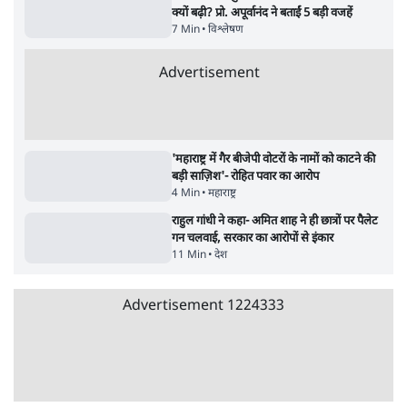
इंस्टाग्राम पर आरक्षण हटाओ आंदोलन का शिगूफा,
क्या Gen Z एकता तोड़ने की मुहिम?
7 Min
•
देश
Advertisement
जनता का 2.32 करोड़ रोज़ाना खर्चः योगी सरकार ने
विज्ञापनों पर उड़ाने में मोदी 3.0 को भी पीछे छोड़ा
7 Min
•
उत्तर प्रदेश
क्या 95 साल पुराने भारतीय सांख्यिकी संस्थान की
स्वायत्तता पर भी अब मंडरा रहा ख़तरा?
8 Min
•
विश्लेषण
जंतर-मंतर पर युवा आक्रोश के बाद संघ की बेचैनी
क्यों बढ़ी? प्रो. अपूर्वानंद ने बताईं 5 बड़ी वजहें
7 Min
•
विश्लेषण
Advertisement