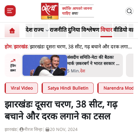
देश
राज्य
राजनीति
दुनिया
विश्लेषण
विचार
वीडियो
वक़्त
होम
/
झारखंड
/
झारखंडः दूसरा चरण, 38 सीट, गढ़ बचाने और दरक लगाने
का टसल
 बैठकः
जंतर-मंतर प्रोटेस्ट- 'ताकतवर
 सरकार से
सरकार के नाम पर आक्रामकता न
ट्रेंडिंग
दिखाए पुलिस, जेन जी को सुने':
5 Min
.
देश
ख़बर
SC
Viral Video
Satya Hindi Bulletin
Narendra Modi
झारखंडः दूसरा चरण, 38 सीट, गढ़
बचाने और दरक लगाने का टसल
झारखंड
|
नीरज सिन्हा
|
20 NOV, 2024