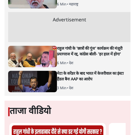
Advertisement
कॉकरोच जनता पार्टी ने की देशव्यापी अभियान की
घोषणा- 'क्या बोलती पब्लिक'
4 Min
•
देश
झारखंड के आंदोलनकारी छात्रों ने दबाव बढ़ाया,
सीएम हेमंत सोरेन का इस्तीफा मांगा, 10 को घेरेंगे
विधानसभा
4 Min
•
झारखंड
तरुण तेजपाल को 2013 के रेप केस में 10 साल की
जेल, बॉम्बे हाई कोर्ट ने सुनाई सजा
6 Min
•
महाराष्ट्र
Advertisement