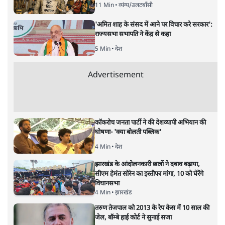
अगली खबर लोड हो रही है...
ताजा खबरें
अतीक अहमद के बेटे अबान अहमद की सड़क हादसे
में मौत, जेल में बंद भाई से मिलने जा रहे थे
5 Min
•
उत्तर प्रदेश
उलटबांसीः राष्ट्र के चरित्र की मरम्मत जारी है
11 Min
•
व्यंग्य/उलटबाँसी
'अमित शाह के संसद में आने पर विचार करे सरकार':
राज्यसभा सभापति ने केंद्र से कहा
5 Min
•
देश