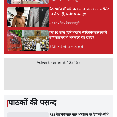
Advertisement
संसदीय समिति-मेटा की बैठकः मार्क ज़करबर्ग ने
भारत सरकार से माफी मांगी
5 Min
•
देश
•
राजनीतिक ब्यूरो
जंतर-मंतर प्रोटेस्ट- 'ताकतवर सरकार के नाम पर
आक्रामकता न दिखाए पुलिस, जेन जी को सुने': SC
5 Min
•
देश
•
नेशनल ब्यूरो
जंतर मंतर प्रोटेस्ट: 'युवाओं को प्रताड़ित किया जा रहा
है, पर मोदी-शाह में बोलने की हिम्मत नहीं'- राहुल
7 Min
•
देश
•
नेशनल ब्यूरो
पेंटर प्रशांत की दर्दनाक दास्तान- जंतर मंतर पर पैलेट
गन से 5 नहीं, 6 लोग घायल हुए
6 Min
•
देश
•
नेशनल ब्यूरो