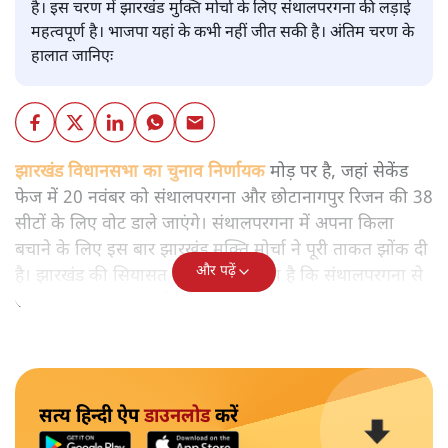
है। इस चरण में झारखंड मुक्ति मोर्चा के लिए संथालपरगना की लड़ाई
महत्वपूर्ण है। भाजपा यहां के कभी नहीं जीत सकी है। अंतिम चरण के
हालात जानिएः
झारखंड विधानसभा का चुनाव निर्णायक
मोड़ पर है, जहां सेकेंड
फेज में 20 नवंबर को संथालपरगना और छोटानागपुर रिजन की 38
सीटों के लिए वोट डाले जाएंगे। संथालपरगना में अपना किला
बचाने के लिए इस बार झारखंड मुक्ति मोर्चा ने पूरी ताकत झोंक दी
और पढ़ें
है। झारखंड की सियासत में यह माना जाता है कि संथालपरगना से
सत्ता का रास्ता गुजरता है।
सत्य हिन्दी ऐप
डाउनलोड
करें