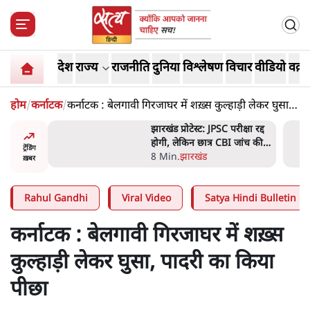
देश
राज्य
राजनीति
दुनिया
विश्लेषण
विचार
वीडियो
वक़्त
होम
/
कर्नाटक
/
कर्नाटक : बेलगावी गिरजाघर में शख़्स कुल्हाड़ी लेकर घुसा,
पादरी का किया पीछा
ें जनता की
झारखंड प्रोटेस्ट: JPSC परीक्षा रद्द
ो देश का
होगी, लेकिन छात्र CBI जांच की
ट्रेंडिंग
मांग पर अड़े; धरना-प्रदर्शन जारी
8 Min
.
झारखंड
ख़बर
Rahul Gandhi
Viral Video
Satya Hindi Bulletin
कर्नाटक : बेलगावी गिरजाघर में शख़्स
कुल्हाड़ी लेकर घुसा, पादरी का किया
पीछा