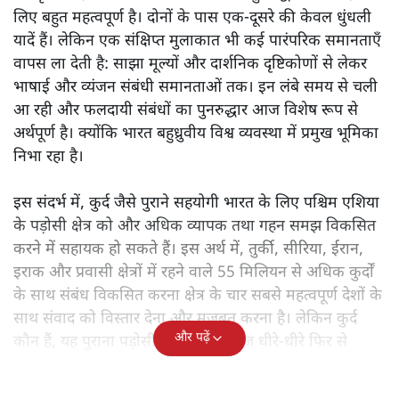
कूटनीति के संदर्भ में पढ़िए कुर्दिस्तान नेशनल कांग्रेस यानी KNK की
कार्यकारी परिषद की सदस्य नीलूफ़र कोच क्या लिखती हैं।
मेसोपोटामिया – विशेष रूप से
वहाँ रहने वाले कुर्द लोग – और
भारतीय उपमहाद्वीप ने कुछ समय से अपनी सहस्राब्दी पुरानी
सभ्यतागत पड़ोसी होने पर विचार किया है। इन ऐतिहासिक
सांस्कृतिक क्षेत्रों के बीच आदान-प्रदान का पुनरुद्धार दोनों पक्षों के
लिए बहुत महत्वपूर्ण है। दोनों के पास एक-दूसरे की केवल धुंधली
यादें हैं। लेकिन एक संक्षिप्त मुलाकात भी कई पारंपरिक समानताएँ
वापस ला देती है: साझा मूल्यों और दार्शनिक दृष्टिकोणों से लेकर
भाषाई और व्यंजन संबंधी समानताओं तक। इन लंबे समय से चली
आ रही और फलदायी संबंधों का पुनरुद्धार आज विशेष रूप से
अर्थपूर्ण है। क्योंकि भारत बहुध्रुवीय विश्व व्यवस्था में प्रमुख भूमिका
निभा रहा है।