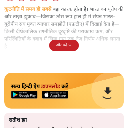
कूटनीति में समय ही सबसे
बड़ा कारक होता है। भारत का यूरोप की
ओर ताज़ा झुकाव—जिसका ठोस रूप हाल ही में संपन्न भारत–
यूरोपीय संघ मुक्त व्यापार समझौते (एफ़टीए) में दिखाई देता है—
किसी दीर्घकालिक रणनीतिक दूरदृष्टि की पराकाष्ठा कम, और
परिस्थितियों के दबाव में लिया गया एक तेज़ निर्णय अधिक लगता
और पढ़ें
है।
सत्य हिन्दी ऐप
डाउनलोड
करें
सतीश झा