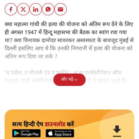
क्या महात्मा गांधी की हत्या की योजना को अंतिम रूप देने के लिए
ही अगस्त 1947 में हिन्दू महासभा की बैठक का स्वांग रचा गया
था? क्या विनायक दामोदर सावरकर अस्वस्थता के बावजूद मुंबई से
दिल्ली इसलिए आए थे कि उनकी निगरानी में हत्या की योजना को
अंतिम रूप दिया जा सके ?
'द मर्डरर, द मोनार्क एंड द फ़कीर : अ न्यू इनवेस्टीगेशन ऑफ़
और पढ़ें
महात्मा गांधी असेशिनेशन' नामक किताब से ये सवाल उठते हैं।
सत्य हिन्दी ऐप
डाउनलोड
करें