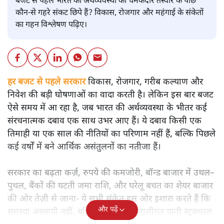
बजट से पहले भारत की अर्थव्यवस्था की चमकदार तस्वीर के पीछे
कौन-से गहरे संकट छिपे हैं? विकास, रोजगार और महंगाई के संकेतों
का गहन विश्लेषण पढ़िए।
हर बजट से पहले सरकार
विकास, रोजगार, गरीब कल्याण और
निवेश की बड़ी घोषणाओं का वादा करती है। लेकिन इस बार बजट
ऐसे समय में आ रहा है, जब भारत की अर्थव्यवस्था के भीतर कई
संरचनात्मक दबाव एक साथ उभर आए हैं। ये दबाव किसी एक
तिमाही या एक साल की नीतियों का परिणाम नहीं हैं, बल्कि पिछले
कई वर्षों में बने आर्थिक असंतुलनों का नतीजा हैं।
सरकार का बढ़ता कर्ज़, रुपये की कमजोरी, बॉन्ड बाजार में उथल–
पुथल, बैंकों की घटती जमा राशि, और घरेलू बचत का शेयर बाजार
की ओर तेज़ी से जाना- ये सभी संकेत इस ओर इशारा करते हैं कि
और पढ़ें
समस्या अस्थायी नहीं, बल्कि गहरी और प्रणालीगत यानी स्ट्रक्चरल