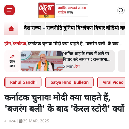
देश
राज्य
राजनीति
दुनिया
विश्लेषण
विचार
वीडियो
वक़्त
होम
/
कर्नाटक
/
कर्नाटक चुनावः मोदी क्या चाहते हैं, 'बजरंग बली' के बाद
'केरल स्टोरी' क्यों
 आने पर
जनता का 2.32 करोड़ रोज़ाना
ज्यसभा
खर्चः योगी सरकार ने विज्ञापनों पर
ट्रेंडिंग
उड़ाने में मोदी 3.0 को भी पीछे
7 Min
.
उत्तर प्रदेश
ख़बर
छोड़ा
Rahul Gandhi
Satya Hindi Bulletin
Viral Video
कर्नाटक चुनावः मोदी क्या चाहते हैं,
'बजरंग बली' के बाद 'केरल स्टोरी' क्यों
कर्नाटक
|
29 MAR, 2025