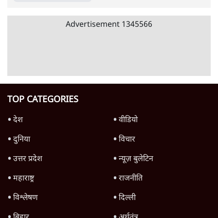
जनता का 2.32 करोड़ रोज़ाना खर्चः योगी सरकार ने
विज्ञापनों पर उड़ाने में मोदी 3.0 को भी पीछे छोड़ा
7 Min
•
उत्तर प्रदेश
क्या 95 साल पुराने भारतीय सांख्यिकी संस्थान की
स्वायत्तता पर भी अब मंडरा रहा ख़तरा?
8 Min
•
विश्लेषण
Advertisement
उलटबांसीः राष्ट्र के चरित्र की मरम्मत जारी है
11 Min
•
व्यंग्य/उलटबाँसी
जंतर-मंतर पर युवा आक्रोश के बाद संघ की बेचैनी
क्यों बढ़ी? प्रो. अपूर्वानंद ने बताईं 5 बड़ी वजहें
7 Min
•
विश्लेषण
'महाराष्ट्र में गैर बीजेपी वोटरों के नामों को काटने की
बड़ी साज़िश'- रोहित पवार का आरोप
4 Min
•
महाराष्ट्र