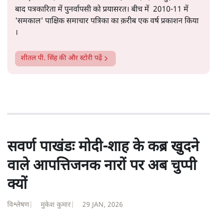
सत्य हिन्दी ऐप
डाउनलोड
करें
शीतल पी. सिंह
1984 से अमर उजाला, चौथी दुनिया, इंडिया टुडे, समय सूत्रधार,
स्वतंत्र भारत, दैनिक जागरण आदि में 1993 तक लगातार रिपोर्टिंग
की। इसके बाद पारिवारिक व्यवसाय में क़रीब दो दशक गुज़ारने के
बाद पत्रकारिता में पुनर्वापसी को प्रयासरत। बीच में 2010-11 में
'समकाल' पाक्षिक समाचार पत्रिका का क़रीब एक वर्ष प्रकाशन किया
।
शीतल पी. सिंह
की और स्टोरी पढ़ें