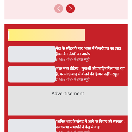
विश्लेषणात्मक और मानवीय स्वरों में से एक हैं। शिक्षा, समाज,
संस्कृति और भाषा पर उनकी दृष्टि गहरी और साफ़ है। उनकी शैली—
सरल भाषा में जटिल प्रश्नों को खोलने की—उन्हें आज के
हिंदी‑हिंदुस्तानी लेखन में एक विशिष्ट स्थान देती है।
सतीश झा
की और स्टोरी पढ़ें
अगली खबर लोड हो रही है...
ताजा खबरें
BJP और मोदी ‘गॉडफादर’ भागवत की Gen Z पर
सलाह मानेंः अभिजीत दिपके
5 Min
•
देश