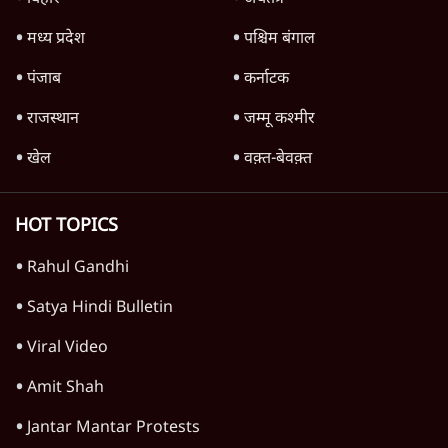
Advertisement
राहुल गांधी ने कहा- अमित शाह ने ही छात्रों पर पैलेट
गन चलवाई, सरकार का आरोपों से इंकार
11 Min
•
देश
पीएम केयर्स फंडः मार्च 2023 के बाद कोई हिसाब-
किताब नहीं, द हिन्दू की पड़ताल
4 Min
•
देश
Advertisement
1224333
कर्नाटक