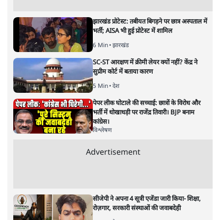
भारत–यूरोप संवाद: दूरदर्शी रणनीति या
हालात से उपजा मोड़?
विश्लेषण
|
सतीश झा
|
29 JAN, 2026
भारत ईयू मुक्त व्यापार समझौताः ईयू अध्यक्ष उर्सुला वॉन डेर लेयेन और
पीएम मोदी
सतीश झा
भारत-यूरोपीय संघ मुक्त व्यापार समझौताः क्या यूरोप की ओर भारत
का झुकाव एक लंबा रणनीतिक नज़रिया है या वैश्विक दबावों और