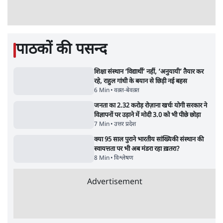
पेपर लीक घोटाले की सच्चाई: छात्रों के विरोध और
भर्ती में धोखाधड़ी पर राजेंद्र तिवारी। BJP बनाम
कांग्रेस।
विश्लेषण
Advertisement
सीजेपी ने अपना 4 सूत्री एजेंडा जारी किया- शिक्षा,
रोज़गार, सरकारी संस्थाओं की जवाबदेही
3 Min
•
देश
पीएम मोदी की विदेश यात्राएंः 74.59 करोड़ रुपये
खर्च, हर घंटे करीब 12.4 लाख
3 Min
•
देश
ताजा वीडियो