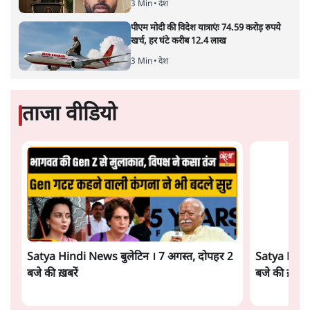
अमेरिकी अनिश्चितता की वजह से उठाया गया एक कदम है? वरिष्ठ
पत्रकार सतीश झा का आकलनः
कूटनीति में समय ही सबसे
बड़ा कारक होता है। भारत का यूरोप की
ओर ताज़ा झुकाव—जिसका ठोस रूप हाल ही में संपन्न भारत–
यूरोपीय संघ मुक्त व्यापार समझौते (एफ़टीए) में दिखाई देता है—
किसी दीर्घकालिक रणनीतिक दूरदृष्टि की पराकाष्ठा कम, और
परिस्थितियों के दबाव में लिया गया एक तेज़ निर्णय अधिक लगता
और पढ़ें
है।
सत्य हिन्दी ऐप
डाउनलोड
करें
सतीश झा
सतीश झा समकालीन भारतीय भाषाई लेखन के सबसे सूक्ष्म,