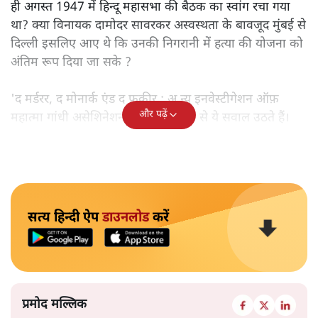
ही अगस्त 1947 में हिन्दू महासभा की बैठक का स्वांग रचा गया
था? क्या विनायक दामोदर सावरकर अस्वस्थता के बावजूद मुंबई से
दिल्ली इसलिए आए थे कि उनकी निगरानी में हत्या की योजना को
अंतिम रूप दिया जा सके ?
'द मर्डरर, द मोनार्क एंड द फ़कीर : अ न्यू इनवेस्टीगेशन ऑफ़
और पढ़ें
महात्मा गांधी असेशिनेशन' नामक किताब से ये सवाल उठते हैं।
सत्य हिन्दी ऐप
डाउनलोड
करें
प्रमोद मल्लिक