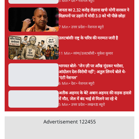
महुआ मोइत्रा से SC ने कहा- ' अंडों से क्यों डरती हैं?
स्वतंत्रता सेनानी सीने पर गोली खाते थे'
4 Min
•
देश
राहुल गांधी के जेन ज़ी इवेंट 'छात्रों की गूंज' को शर्तों
के साथ मंज़ूरी देना पड़ा
5 Min
•
देश
Advertisement
झारखंड प्रोटेस्ट: तबीयत बिगड़ने पर छात्र अस्पताल में
भर्ती; AISA भी हुई प्रोटेस्ट में शामिल
6 Min
•
झारखंड
SC-ST आरक्षण में क्रीमी लेयर क्यों नहीं? केंद्र ने
सुप्रीम कोर्ट में बताया कारण
5 Min
•
देश