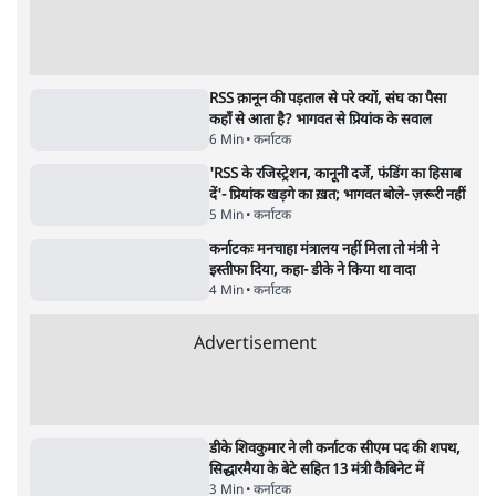
भागवत बोले- 'जेन ज़ी पर आँख मूंदकर भरोसा,
आंदोलन देश-विरोधी नहीं'; अतुल लिमये बोले थे-
'एंटी नेशनल'
6 Min
•
देश
•
नेशनल ब्यूरो
अतीक अहमद के बेटे अबान अहमद की सड़क हादसे
में मौत, जेल में बंद भाई से मिलने जा रहे थे
5 Min
•
उत्तर प्रदेश
•
लखनऊ ब्यूरो
Advertisement
122455
पाठकों की पसन्द
शिक्षा संस्थान ‘विद्यार्थी’ नहीं, ‘अनुयायी’ तैयार कर
रहे, राहुल गांधी के बयान से छिड़ी नई बहस
6 Min
•
वक़्त-बेवक़्त