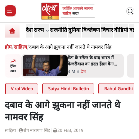
देश
राज्य
राजनीति
दुनिया
विश्लेषण
विचार
वीडियो
वक़्त
होम
/
साहित्य
/
दबाव के आगे झुकना नहीं जानते थे नामवर सिंह
रत में
जंतर मंतर प्रोटेस्ट: 'युवाओं को
ल बैनः
प्रताड़ित किया जा रहा है, पर मोदी-
ट्रेंडिंग
शाह में बोलने की हिम्मत नहीं'-
7 Min
.
देश
ख़बर
राहुल
Viral Video
Satya Hindi Bulletin
Rahul Gandhi
दबाव के आगे झुकना नहीं जानते थे
नामवर सिंह
साहित्य
|
शेष नारायण सिंह
|
20 FEB, 2019