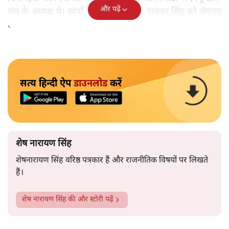
और पढ़ें
संघ के अध्यक्ष थे। छात्रों ने माँग की कि डॉ. नामवर सिंह को जेएनयू
लाया जाय। और डॉ. नामवर सिंह को लाने का फ़ैसला हो गया।
सत्य हिन्दी ऐप
डाउनलोड
करें
शेष नारायण सिंह
शेषनारायण सिंह वरिष्ठ पत्रकार हैं और राजनीतिक विषयों पर लिखते
हैं।
शेष नारायण सिंह
की और स्टोरी पढ़ें