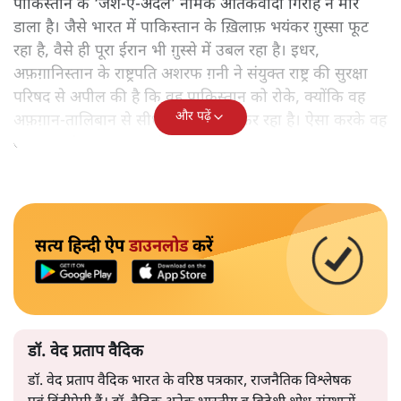
पाकिस्तान के ‘जैश-ए-अदल’ नामक आतंकवादी गिरोह ने मार
डाला है। जैसे भारत में पाकिस्तान के ख़िलाफ़ भयंकर ग़ुस्सा फूट
रहा है, वैसे ही पूरा ईरान भी ग़ुस्से में उबल रहा है। इधर,
अफ़ग़ानिस्तान के राष्ट्रपति अशरफ ग़नी ने संयुक्त राष्ट्र की सुरक्षा
परिषद से अपील की है कि वह पाकिस्तान को रोके, क्योंकि व​ह
और पढ़ें
अफ़ग़ान-तालिबान से सीधे ही सौदेबाज़ी कर रहा है। ऐसा करके वह
अफ़ग़ान-संप्रभुता का उल्लंघन कर रहा है।
सत्य हिन्दी ऐप
डाउनलोड
करें
डॉ. वेद प्रताप वैदिक
डॉ. वेद प्रताप वैदिक भारत के वरिष्ठ पत्रकार, राजनैतिक विश्लेषक