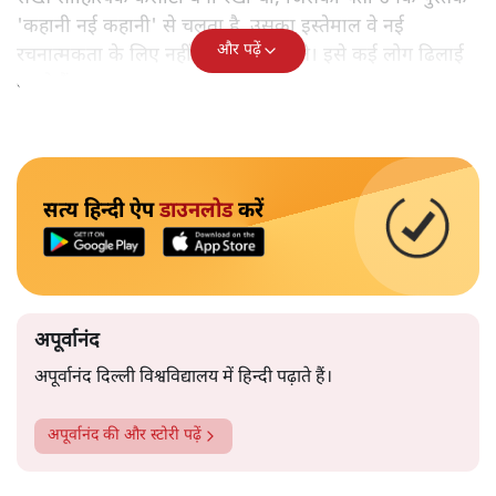
'कहानी नई कहानी' से चलता है, उसका इस्तेमाल वे नई
और पढ़ें
रचनात्मकता के लिए नहीं करते दिखाई देते। इसे कई लोग ढिलाई
कहते हैं।
सत्य हिन्दी ऐप
डाउनलोड
करें
अपूर्वानंद
अपूर्वानंद दिल्ली विश्वविद्यालय में हिन्दी पढ़ाते हैं।
अपूर्वानंद
की और स्टोरी पढ़ें